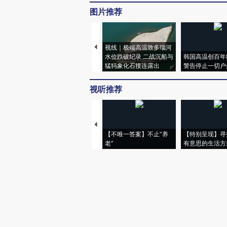
图片推荐
视线｜极端高温致多瑙河
水位跌破纪录 二战沉船与
韩国高温创百年
猛犸象化石接连露出
警告停止一切户
视听推荐
【不唯一答案】不止“养
【特别呈现】寻
老”
有意思的生活方