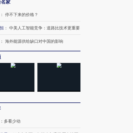
新名家
：
停不下来的价格？
恒
：
中美人工智能竞争：道路比技术更重要
：
海外能源供给缺口对中国的影响
频
客
：
多看少动