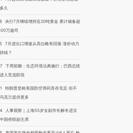
多久
8
央行7月继续增持近20吨黄金 累计储备超
600万盎司
5
7月进出口增速从高位略有回落 涨价动力
持续？
07
下周前瞻：生态环境法典施行；巴西总统
进入竞选阶段
1
特朗普坚称美国防空弹药库存充足 但不
乌克兰提供更多
24
人事观察｜上海55岁女副市长解冬进京
中国侨联副主席
45
泰国发生致命校园枪击案至少6人死亡 枪