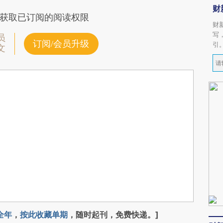
财
获取已订阅的阅读权限
财
写
员
订阅/会员升级
引
文
全年
，
按此收藏单期
，随时起刊，免费快递。]