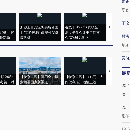
知识
受伤
丁金
加沙上百万流离失所者困
视线｜HYROX的吸金
马航飞行员
纪录 当局
于“塑料烤箱” 高温引发健
术：是什么让中产们甘
粒摇头丸 尿
村夫
外活动
康危机
心“花钱找虐”？
毒品
续加
吴晓
【推广】走
最
找100种
【特别呈现】澳门全力探
【特别呈现】《东莞，人
会，让数智科
式·第一对
索葡语国家新渠道
间便利店》倾情上线
业
20:
倍
20:1
影响
19:5