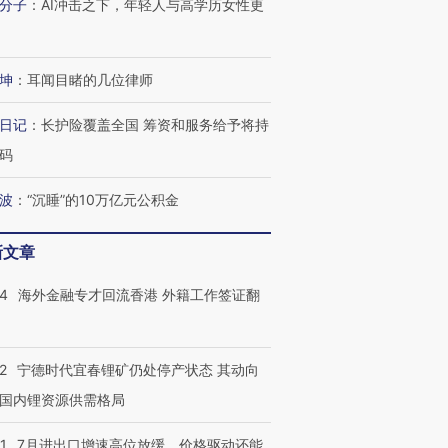
分子
：
AI冲击之下，年轻人与高学历女性更
坤
：
耳闻目睹的几位律师
跨国走私7万
视线｜被称为“蟑螂”的印
视线｜“入侵”还是“人道危
检体内含3种
度Z世代 用街头抗争将教
机”？难民潮撕裂西班牙
秘鲁纳斯
日记
：
长护险覆盖全国 筹资和服务给予将持
育部长拱下台
飞地休达
13人遇难
码
波
：
“沉睡”的10万亿元公积金
进第四届链博
【商旅对话】华住集团
新文章
技“链”接产
【特别呈现】寻找100种
CFO：不靠规模取胜，华
【特别呈
有意思的生活方式·第三对
住三大增长引擎是什么？
有意思的
14
海外金融专才回流香港 外籍工作签证翻
2
宁德时代宜春锂矿仍处停产状态 其动向
国内锂资源供需格局
1
7月进出口增速高位放缓，价格驱动还能