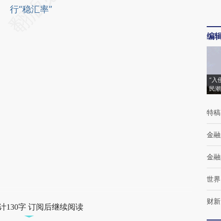
行“稳汇率”
编
“入
民潮
特稿
金融
金融
世界
财新
计130字 订阅后继续阅读