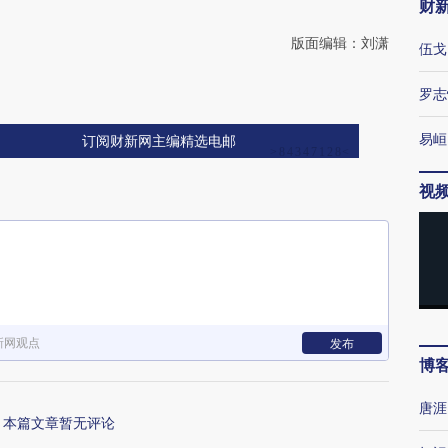
财
版面编辑：刘潇
伍戈
罗志
易峘
订阅财新网主编精选电邮
视
新网观点
发布
博
唐涯
本篇文章暂无评论