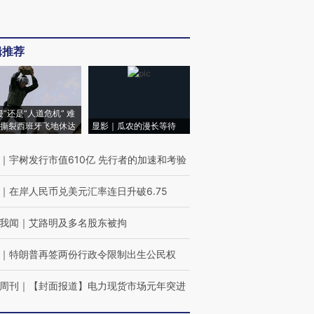
辑推荐
侵”还是“人道危机” 难
撕裂西班牙飞地休达
显影｜瓜农的漫长等待
｜
宇树发行市值610亿 先行者的加速和考验
｜
在岸人民币兑美元汇率连日升破6.75
我闻
｜
艾路明及多名股东被拘
｜
特朗普再签两份行政令限制出生公民权
周刊
｜
【封面报道】电力现货市场元年突进