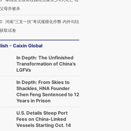
父母亦被杀
40
河南“三支一扶”考试规模化作弊 内外勾结
获取试卷
lish - Caixin Global
In Depth: The Unfinished
Transformation of China’s
LGFVs
In Depth: From Skies to
Shackles, HNA Founder
Chen Feng Sentenced to 12
Years in Prison
U.S. Details Steep Port
Fees on China-Linked
Vessels Starting Oct. 14