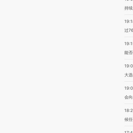
持续
19:1
过7
19:1
能否
19:
大选
19:0
会向
18:
候任
17: