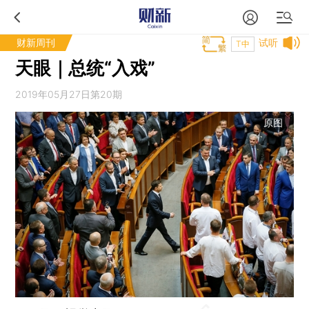
财新周刊
试听
T中
天眼｜总统“入戏”
2019年05月27日第20期
原图