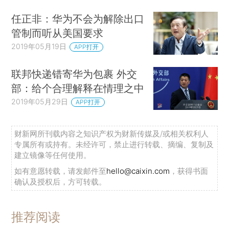
任正非：华为不会为解除出口
管制而听从美国要求
2019年05月19日
APP打开
联邦快递错寄华为包裹 外交
部：给个合理解释在情理之中
2019年05月29日
APP打开
财新网所刊载内容之知识产权为财新传媒及/或相关权利人
专属所有或持有。未经许可，禁止进行转载、摘编、复制及
建立镜像等任何使用。
如有意愿转载，请发邮件至
hello@caixin.com
，获得书面
确认及授权后，方可转载。
推荐阅读