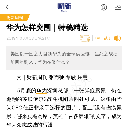
财新周刊
华为怎样突围｜特稿精选
2019年06月03日第21期
试听
T中
美国以一国之力阻断华为的全球供应链，生死之战提
前两年到来，华为在做什么？
文｜财新周刊 张而弛 覃敏 屈慧
5月底的
华为
深圳总部，一张弹痕累累、仍在
翱翔的苏联伊尔2战斗机图片四处可见。这张由华
为CEO
任正非
亲手选择的图片，配上“没有伤痕累
累，哪来皮糙肉厚，英雄自古多磨难”的文字，成为
华为众志成城的写照。