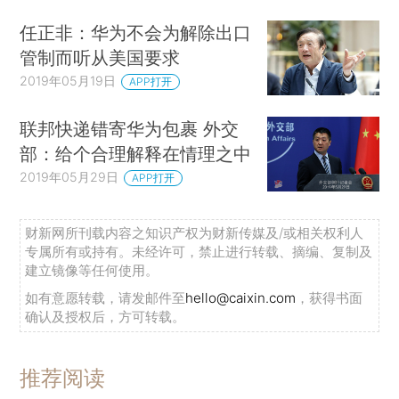
任正非：华为不会为解除出口
管制而听从美国要求
2019年05月19日
APP打开
联邦快递错寄华为包裹 外交
部：给个合理解释在情理之中
2019年05月29日
APP打开
财新网所刊载内容之知识产权为财新传媒及/或相关权利人
专属所有或持有。未经许可，禁止进行转载、摘编、复制及
建立镜像等任何使用。
如有意愿转载，请发邮件至
hello@caixin.com
，获得书面
确认及授权后，方可转载。
推荐阅读