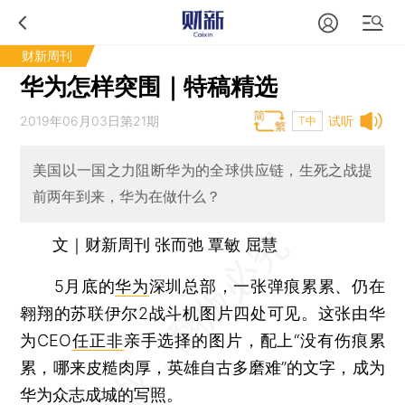
财新周刊
华为怎样突围｜特稿精选
2019年06月03日第21期
试听
T中
美国以一国之力阻断华为的全球供应链，生死之战提
前两年到来，华为在做什么？
文｜财新周刊 张而弛 覃敏 屈慧
5月底的
华为
深圳总部，一张弹痕累累、仍在
翱翔的苏联伊尔2战斗机图片四处可见。这张由华
为CEO
任正非
亲手选择的图片，配上“没有伤痕累
累，哪来皮糙肉厚，英雄自古多磨难”的文字，成为
华为众志成城的写照。