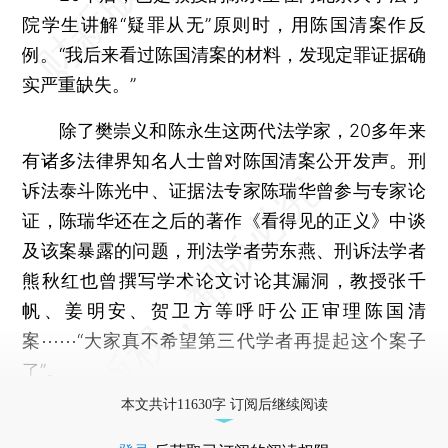
院学生讲解“疑罪从无”原则时，用陈国清案作反
例。“我后来看过陈国清案的材料，发现定罪证据确
实严重缺失。”
除了樊崇义和陈永生这两代法学家，20多年来
有诸多法律界知名人士曾对陈国清案公开发声。刑
诉法泰斗陈光中、证据法专家陈瑞华曾参与专家论
证，陈瑞华还在之后的著作《看得见的正义》中谈
及该案暴露的问题，刑法学者劳东燕、刑诉法学者
熊秋红也曾撰写学术论文讨论其漏洞，教授张千
帆、姜明安、贺卫方等呼吁公正审理陈国清
案⋯⋯“大家真不希望第三代学者再提起这个案子
了”。
本文共计11630字 订阅后继续阅读