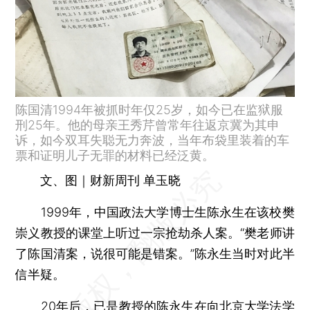
陈国清1994年被抓时年仅25岁，如今已在监狱服
刑25年。他的母亲王秀芹曾常年往返京冀为其申
诉，如今双耳失聪无力奔波，当年布袋里装着的车
票和证明儿子无罪的材料已经泛黄。
文、图｜财新周刊 单玉晓
1999年，中国政法大学博士生陈永生在该校樊
崇义教授的课堂上听过一宗抢劫杀人案。“樊老师讲
了陈国清案，说很可能是错案。”陈永生当时对此半
信半疑。
20年后，已是教授的陈永生在向北京大学法学