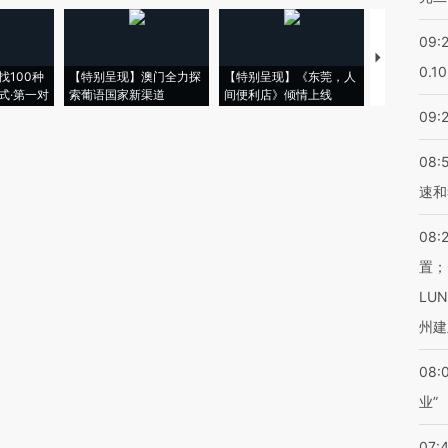
09:
【推广】走
0.1
找100种
【特别呈现】澳门全力探
【特别呈现】《东莞，人
会，让数智科
式·第一对
索葡语国家新渠道
间便利店》倾情上线
业
09:
08:
速和
08:
置；
LU
州建
08:
业”
07: