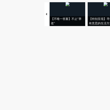
【不唯一答案】不止“养
【特别呈现】寻
老”
有意思的生活方