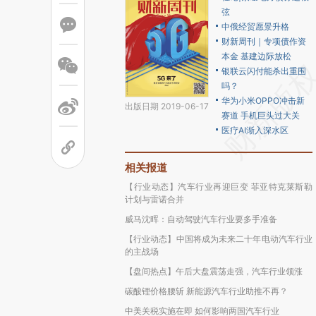
弦
中俄经贸愿景升格
财新周刊｜专项债作资
本金 基建边际放松
银联云闪付能杀出重围
吗？
华为小米OPPO冲击新
出版日期 2019-06-17
赛道 手机巨头过大关
医疗AI渐入深水区
相关报道
【行业动态】汽车行业再迎巨变 菲亚特克莱斯勒
计划与雷诺合并
威马沈晖：自动驾驶汽车行业要多手准备
【行业动态】中国将成为未来二十年电动汽车行业
的主战场
【盘间热点】午后大盘震荡走强，汽车行业领涨
碳酸锂价格腰斩 新能源汽车行业助推不再？
中美关税实施在即 如何影响两国汽车行业