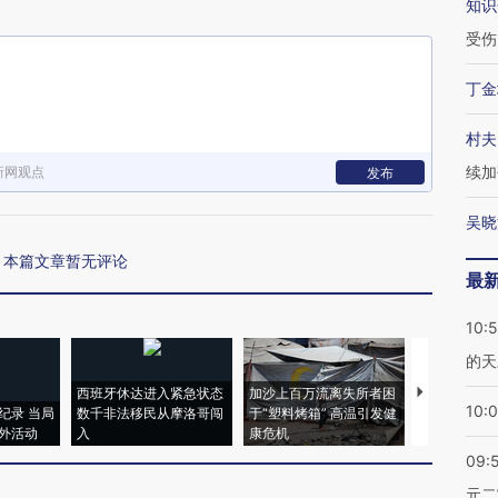
知识
受伤
丁金
村夫
续加
新网观点
发布
吴晓
本篇文章暂无评论
最
10:
的天
西班牙休达进入紧急状态
加沙上百万流离失所者困
视线｜HYR
10:
纪录 当局
数千非法移民从摩洛哥闯
于“塑料烤箱” 高温引发健
术：是什么
外活动
入
康危机
心“花钱找虐
09:
元二