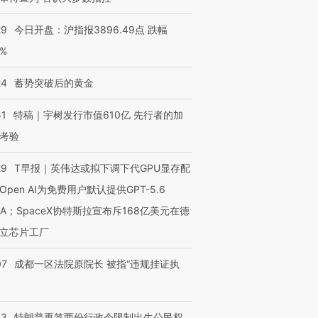
29
今日开盘：沪指报3896.49点 跌幅
进第四届链博
【商旅对话】华住集团
0%
技“链”接产
【特别呈现】寻找100种
CFO：不靠规模取胜，华
【特别呈
有意思的生活方式·第三对
住三大增长引擎是什么？
有意思的
24
蓄势突破后的黄金
51
特稿｜宇树发行市值610亿 先行者的加
考验
29
T早报｜英伟达或拟下调下代GPU显存配
Open AI为免费用户默认提供GPT-5.6
NA；SpaceX协特斯拉宣布斥168亿美元在德
立芯片工厂
07
成都一区法院原院长 被指“违规挂证执
43
特朗普再签两份行政令限制出生公民权