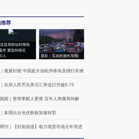
辑推荐
宜昌局部短时降雨
8毫米 紧急转移近
00人
显影｜瓜农的漫长等待
｜
规避封锁 中国超大油轮停靠埃及绕行非洲
｜
在岸人民币兑美元汇率连日升破6.75
我闻
｜
资管掌舵人更替 百年人寿僵局何解
｜
多国出台光伏新政加速转型
周刊
｜
【封面报道】电力现货市场元年突进