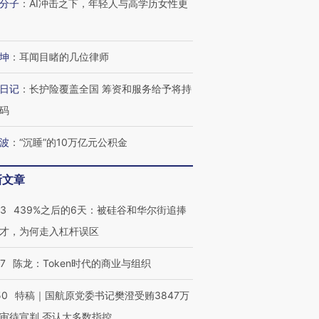
分子
：
AI冲击之下，年轻人与高学历女性更
坤
：
耳闻目睹的几位律师
日记
：
长护险覆盖全国 筹资和服务给予将持
码
波
：
“沉睡”的10万亿元公积金
新文章
53
439%之后的6天：被硅谷和华尔街追捧
才，为何走入杠杆误区
OX的吸金
马航飞行员跨国走私7万
视线｜被称为“蟑螂”的印
07
陈龙：Token时代的商业与组织
让中产们甘
粒摇头丸 尿检体内含3种
度Z世代 用街头抗争将教
秘鲁纳斯
”？
毒品
育部长拱下台
13人遇难
50
特稿｜国航原党委书记樊澄受贿3847万
审待宣判 否认大多数指控