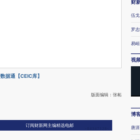
财
伍戈
罗志
易峘
视
数据通【CEIC库】
版面编辑：张柘
博
订阅财新网主编精选电邮
唐涯