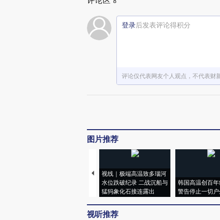
评论区
8
登录
后发表评论得积分
评论仅代表网友个人观点，不代表财
图片推荐
视线｜极端高温致多瑙河
水位跌破纪录 二战沉船与
韩国高温创百年
猛犸象化石接连露出
警告停止一切户
视听推荐