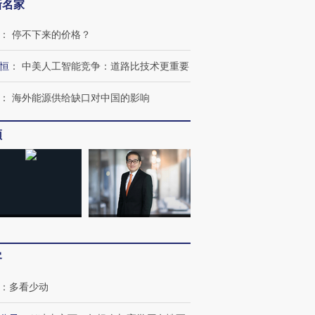
新名家
：
停不下来的价格？
恒
：
中美人工智能竞争：道路比技术更重要
：
海外能源供给缺口对中国的影响
频
客
：
多看少动