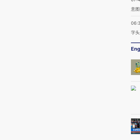
意图
06:
字头
Eng