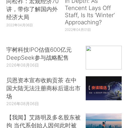
In Depth: As
向松祚：宏观经济70
Tencent Lays Off
讲，带你了解国内外
Staff, Is Its ‘Winter’
经济大局
Approaching?
2022年04月06日
2022年04月01日
宇树科技IPO估值600亿元
DeepSeek参与战略配售
2026年08月06日
贝恩资本宣布收购贡茶 在中
国大陆无法注册商标后退出市
场
2026年08月06日
【我闻】艾路明及多名股东被
拘 当代系创始人因何此时被