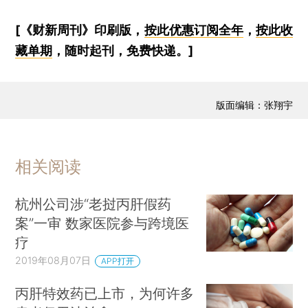
[《财新周刊》印刷版，
按此优惠订阅全年
，
按此收
藏单期
，随时起刊，免费快递。]
版面编辑：张翔宇
相关阅读
杭州公司涉“老挝丙肝假药
案”一审 数家医院参与跨境医
疗
2019年08月07日
APP打开
丙肝特效药已上市，为何许多