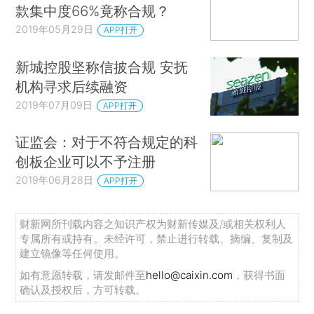
款集中度66%竟称合规？
2019年05月29日
APP打开
新城控股坚称信披合规 安抚
机构寻求后续融资
2019年07月09日
APP打开
证监会：对于不符合规定的科
创板企业可以不予注册
2019年06月28日
APP打开
财新网所刊载内容之知识产权为财新传媒及/或相关权利人
专属所有或持有。未经许可，禁止进行转载、摘编、复制及
建立镜像等任何使用。
如有意愿转载，请发邮件至
hello@caixin.com
，获得书面
确认及授权后，方可转载。