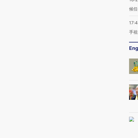
候任
17:
手祖
Eng