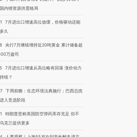
国内锂资源供需格局
1
7月进出口增速高位放缓，价格驱动还能
多久
8
央行7月继续增持近20吨黄金 累计储备超
600万盎司
5
7月进出口增速从高位略有回落 涨价动力
持续？
07
下周前瞻：生态环境法典施行；巴西总统
进入竞选阶段
1
特朗普坚称美国防空弹药库存充足 但不
乌克兰提供更多
24
人事观察｜上海55岁女副市长解冬进京