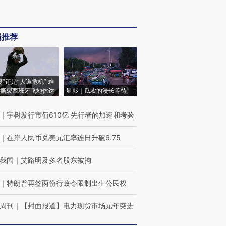
辑推荐
侵”还是“人道危机” 难
撕裂西班牙飞地休达
显影｜瓜农的漫长等待
｜
宇树发行市值610亿 先行者的加速和考验
｜
在岸人民币兑美元汇率连日升破6.75
我闻
｜
艾路明及多名股东被拘
｜
特朗普再签两份行政令限制出生公民权
周刊
｜
【封面报道】电力现货市场元年突进