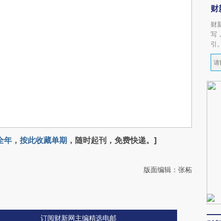
财
财
写
引
全年
，
按此收藏单期
，随时起刊，免费快递。]
版面编辑：张柘
订阅财新网主编精选电邮