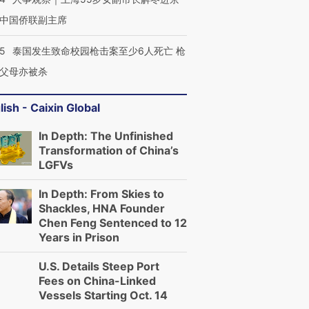
中国侨联副主席
45
泰国发生致命校园枪击案至少6人死亡 枪
父母亦被杀
lish - Caixin Global
In Depth: The Unfinished
Transformation of China’s
LGFVs
In Depth: From Skies to
Shackles, HNA Founder
Chen Feng Sentenced to 12
Years in Prison
U.S. Details Steep Port
Fees on China-Linked
Vessels Starting Oct. 14