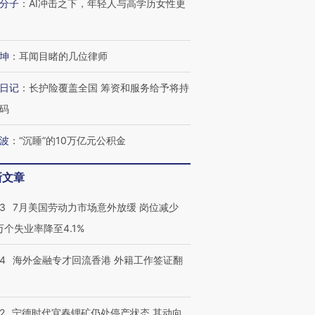
分子
：
AI冲击之下，年轻人与高学历女性更
坤
：
耳闻目睹的几位律师
进第四届链博
【商旅对话】华住集团
技“链”接产
【特别呈现】寻找100种
CFO：不靠规模取胜，华
【特别呈
日记
：
长护险覆盖全国 筹资和服务给予将持
有意思的生活方式·第三对
住三大增长引擎是什么？
有意思的
码
波
：
“沉睡”的10万亿元公积金
新文章
43
7月美国劳动力市场意外放缓 岗位减少
3万个失业率降至4.1%
14
海外金融专才回流香港 外籍工作签证翻
2
宁德时代宜春锂矿仍处停产状态 其动向