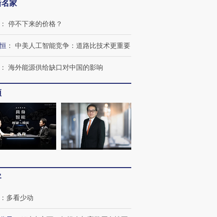
新名家
：
停不下来的价格？
恒
：
中美人工智能竞争：道路比技术更重要
：
海外能源供给缺口对中国的影响
频
客
跨国走私7万
视线｜被称为“蟑螂”的印
视线｜“入侵”还是“人道危
：
多看少动
检体内含3种
度Z世代 用街头抗争将教
机”？难民潮撕裂西班牙
秘鲁纳斯
育部长拱下台
飞地休达
13人遇难