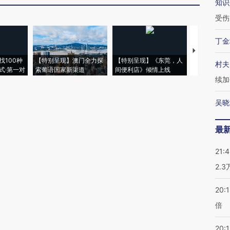
知识
受伤
丁金
【推广】走
找100种
【特别呈现】澳门全力探
【特别呈现】《东莞，人
会，让数智科
村夫
式·第一对
索葡语国家新渠道
间便利店》倾情上线
业
续加
吴晓
最
21:
2.
20:
倍
20:1