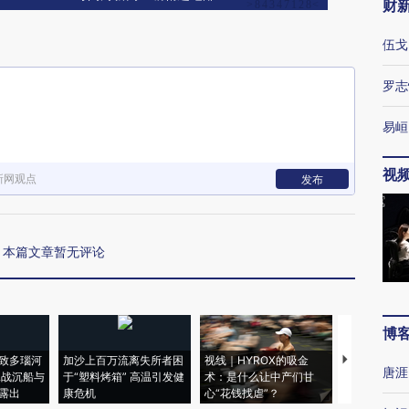
财
伍戈
罗志
易峘
视
新网观点
发布
本篇文章暂无评论
博
致多瑙河
加沙上百万流离失所者困
视线｜HYROX的吸金
马航飞行员
唐涯
二战沉船与
于“塑料烤箱” 高温引发健
术：是什么让中产们甘
粒摇头丸 尿
露出
康危机
心“花钱找虐”？
毒品