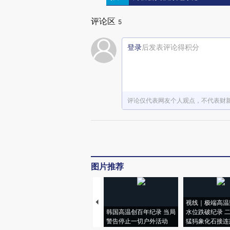
评论区
5
登录
后发表评论得积分
评论仅代表网友个人观点，不代表财
图片推荐
视线｜极端高温
韩国高温创百年纪录 当局
水位跌破纪录 
警告停止一切户外活动
猛犸象化石接连