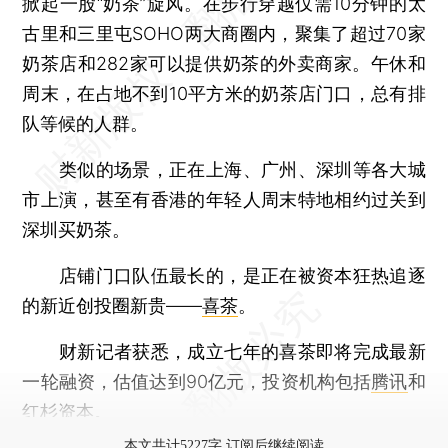
掀起一股“奶茶”旋风。在步行穿越仅需10分钟的太
古里和三里屯SOHO两大商圈内，聚集了超过70家
奶茶店和282家可以提供奶茶的外卖商家。午休和
周末，在占地不到10平方米的奶茶店门口，总有排
队等候的人群。
类似的场景，正在上海、广州、深圳等各大城
市上演，甚至有香港的年轻人周末特地相约过关到
深圳买奶茶。
店铺门口队伍最长的，是正在被资本狂热追逐
的新近创投圈新贵——
喜茶
。
财新记者获悉，成立七年的喜茶即将完成最新
一轮融资，估值达到90亿元，投资机构包括
腾讯
和
红杉资本。
本文共计5227字 订阅后继续阅读