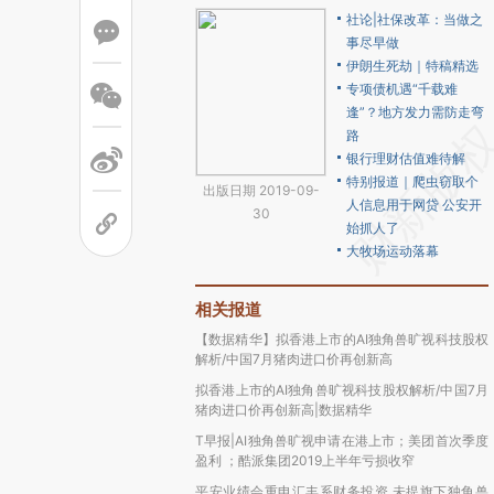
社论|社保改革：当做之
事尽早做
伊朗生死劫｜特稿精选
专项债机遇“千载难
逢”？地方发力需防走弯
路
银行理财估值难待解
特别报道｜爬虫窃取个
出版日期 2019-09-
人信息用于网贷 公安开
30
始抓人了
大牧场运动落幕
相关报道
【数据精华】拟香港上市的AI独角兽旷视科技股权
解析/中国7月猪肉进口价再创新高
拟香港上市的AI独角兽旷视科技股权解析/中国7月
猪肉进口价再创新高|数据精华
T早报|AI独角兽旷视申请在港上市；美团首次季度
盈利 ；酷派集团2019上半年亏损收窄
平安业绩会重申汇丰系财务投资 未提旗下独角兽