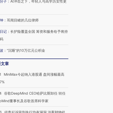
分子
：
AI冲击之下，年轻人与高学历女性更
坤
：
耳闻目睹的几位律师
日记
：
长护险覆盖全国 筹资和服务给予将持
码
波
：
“沉睡”的10万亿元公积金
新文章
1
MiniMax今起纳入港股通 盘间涨幅最高
77%
4
谷歌DeepMind CEO哈萨比斯卸任 转任
epMind董事长及谷歌首席科学家
6
侦查起诉审判执行均有漏洞 涉案财物处