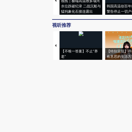
视线｜极端高温致多瑙河
水位跌破纪录 二战沉船与
韩国高温创百年
猛犸象化石接连露出
警告停止一切户
视听推荐
【不唯一答案】不止“养
【特别呈现】寻
老”
有意思的生活方