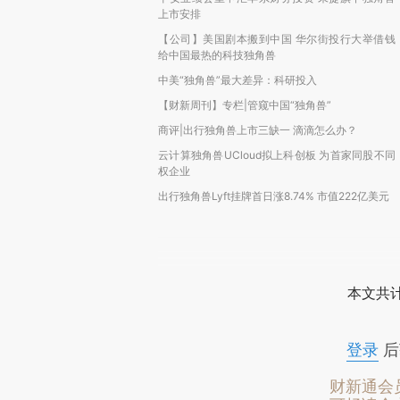
上市安排
【公司】美国剧本搬到中国 华尔街投行大举借钱
给中国最热的科技独角兽
中美“独角兽”最大差异：科研投入
【财新周刊】专栏|管窥中国“独角兽”
商评|出行独角兽上市三缺一 滴滴怎么办？
云计算独角兽UCloud拟上科创板 为首家同股不同
权企业
出行独角兽Lyft挂牌首日涨8.74% 市值222亿美元
本文共计
登录
后
财新通会