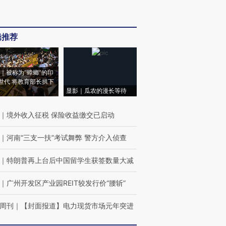
辑推荐
｜被称为“蟑螂”的印
世代 将教育部长拱下
显影｜瓜农的漫长等待
｜
境外收入征税 保险收益缴交已启动
｜
河南“三支一扶”考试舞弊 警方介入侦查
｜
特朗普再上台后中国留学生获签数量大减
｜
广州开发区产业园REIT较发行价“腰斩”
周刊
｜
【封面报道】电力现货市场元年突进