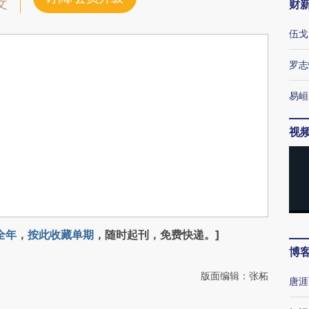
文
财
伍戈
罗志
易峘
视
全年
，
按此收藏单期
，随时起刊，免费快递。]
博
版面编辑：张柘
唐涯