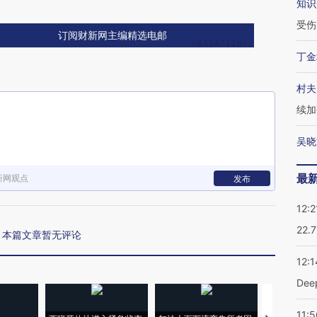
知识
受伤
订阅财新网主编精选电邮
丁金
村夫
续加
吴晓
最
新网观点
发布
12:2
22.
本篇文章暂无评论
12:1
De
11:5