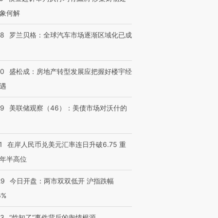
跨国走私7万
视线｜HY
检体内含3种
泽连斯基密集出访美英 索
秘鲁纳斯卡观光飞机坠毁
术：是什
象何解
要防空导弹“救急”
13人遇难
心“花钱找
58
罗兰贝格：全球汽车市场逐渐区域化已成
50
盛松成：房地产转型发展应把握好楼宇经
进第四届链博
【商旅对话】华住集团
技“链”接产
【特别呈现】寻找100种
CFO：不靠规模取胜，华
【特别呈
遇
有意思的生活方式·第三对
住三大增长引擎是什么？
有意思的
39
美联储观察（46）：美债市场对沃什的
1
在岸人民币兑美元汇率连日升破6.75 重
年半高位
29
今日开盘：两市双双低开 沪指跌幅
6%
13
“竹知了”事件背后的舆情根源