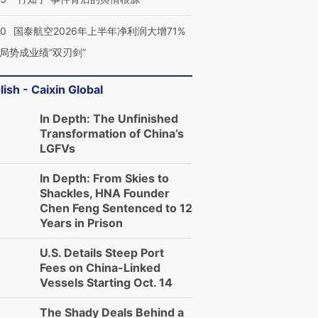
10
国泰航空2026年上半年净利润大增71%
局势成业绩“双刃剑”
lish - Caixin Global
In Depth: The Unfinished
Transformation of China’s
LGFVs
In Depth: From Skies to
Shackles, HNA Founder
Chen Feng Sentenced to 12
Years in Prison
U.S. Details Steep Port
Fees on China-Linked
Vessels Starting Oct. 14
The Shady Deals Behind a