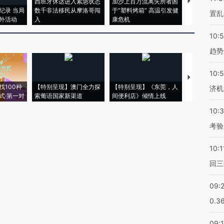
西班牙休达进入紧急状态
加沙上百万流离失所者困
马航飞行员
纪录 当局
数千非法移民从摩洛哥闯
于“塑料烤箱” 高温引发健
粒摇头丸 尿
置乱
外活动
入
康危机
毒品
10:
趋势
10:
【推广】走
找100种
【特别呈现】澳门全力探
【特别呈现】《东莞，人
会，让数智科
济机
式·第一对
索葡语国家新渠道
间便利店》倾情上线
业
10:
考验
10:1
回三
09:
0.3
09: