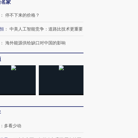
新名家
：
停不下来的价格？
恒
：
中美人工智能竞争：道路比技术更重要
：
海外能源供给缺口对中国的影响
频
客
：
多看少动