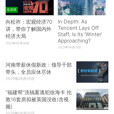
私房课
In Depth: As
向松祚：宏观经济70
Tencent Lays Off
讲，带你了解国内外
Staff, Is Its ‘Winter’
经济大局
Approaching?
2022年04月06日
2022年04月01日
河南带薪休假新政：领导干部
带头，全员应休尽休
2026年08月05日
“福建帮”洗钱案逃犯徐海卡 伦
敦16套房拟被英国没收(含视
频)
2026年08月05日