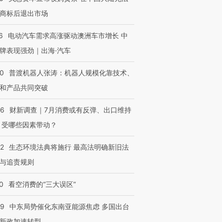
商标后退出市场
6
电动汽车需求高涨驱动澳洲车市增长 中
牌表现强劲｜出海·汽车
00
普渡机器人张涛：机器人规模化靠技术、
和产品共同突破
56
财新调查｜7月消费或有反弹、出口维持
 受哪些因素带动？
42
生态环境法典将施行 最高法明确新旧法
与追责规则
0
看空消费的“三大误区”
59
中东局势催化东南亚能源焦虑 多国出台
新政加速转型