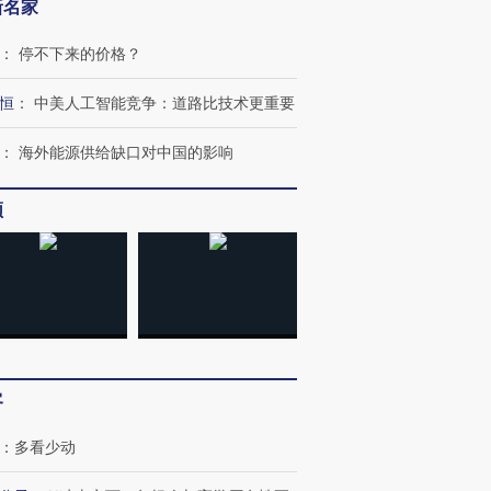
新名家
：
停不下来的价格？
恒
：
中美人工智能竞争：道路比技术更重要
：
海外能源供给缺口对中国的影响
频
客
：
多看少动