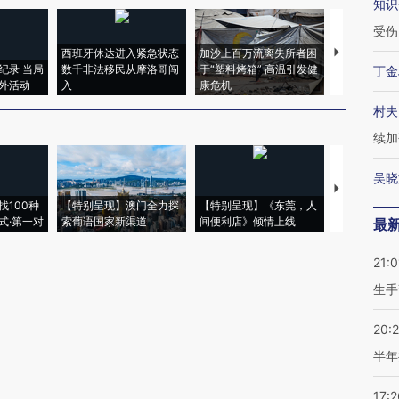
知识
受伤
西班牙休达进入紧急状态
加沙上百万流离失所者困
视线｜HYR
纪录 当局
数千非法移民从摩洛哥闯
于“塑料烤箱” 高温引发健
术：是什么
丁金
外活动
入
康危机
心“花钱找虐
村夫
续加
吴晓
【推广】走
找100种
【特别呈现】澳门全力探
【特别呈现】《东莞，人
会，让数智科
式·第一对
索葡语国家新渠道
间便利店》倾情上线
业
最
21:0
生手
20:
半年
17:2