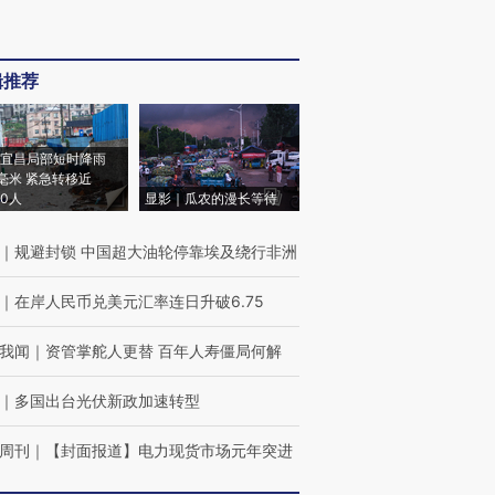
辑推荐
宜昌局部短时降雨
8毫米 紧急转移近
00人
显影｜瓜农的漫长等待
｜
规避封锁 中国超大油轮停靠埃及绕行非洲
｜
在岸人民币兑美元汇率连日升破6.75
我闻
｜
资管掌舵人更替 百年人寿僵局何解
｜
多国出台光伏新政加速转型
周刊
｜
【封面报道】电力现货市场元年突进