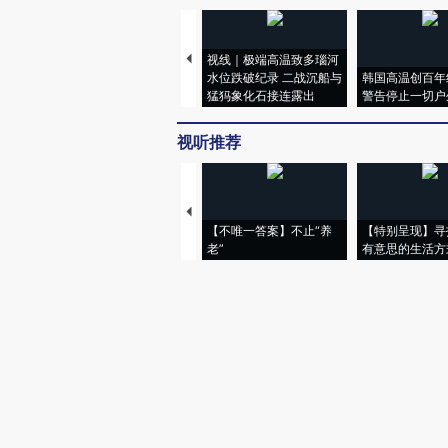
视线｜极端高温致多瑙河
水位跌破纪录 二战沉船与
韩国高温创百年
猛犸象化石接连露出
警告停止一切户
视听推荐
【不唯一答案】不止“养
【特别呈现】寻
老”
有意思的生活方