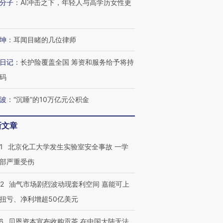
分子
：
AI冲击之下，年轻人与高学历女性更
OX的吸金
马航飞行员跨国走私7万
视线｜被称为“蟑螂”的印
让中产们甘
粒摇头丸 尿检体内含3种
度Z世代 用街头抗争将教
秘鲁纳斯
坤
：
耳闻目睹的几位律师
”？
毒品
育部长拱下台
13人遇难
日记
：
长护险覆盖全国 筹资和服务给予将持
码
波
：
“沉睡”的10万亿元公积金
进第四届链博
【商旅对话】华住集团
技“链”接产
【特别呈现】寻找100种
CFO：不靠规模取胜，华
【特别呈
有意思的生活方式·第三对
住三大增长引擎是什么？
有意思的
新文章
1
北京化工大学发生实验室安全事故 一学
部严重受伤
22
油气市场剧烈波动现套利空间 嘉能可上
扭亏、净利增超50亿美元
6
贝恩资本宣布收购贡茶 在中国大陆无法