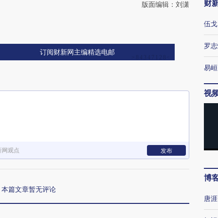
财
版面编辑：刘潇
伍戈
罗志
订阅财新网主编精选电邮
易峘
视
新网观点
发布
博
本篇文章暂无评论
唐涯