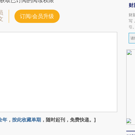
获取已订阅的阅读权限
财
员
财
订阅/会员升级
文
写
引
全年
，
按此收藏单期
，随时起刊，免费快递。]