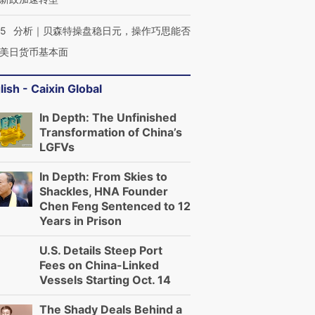
05
分析｜贝森特操盘稳日元，操作巧思能否
美日货币基本面
lish - Caixin Global
In Depth: The Unfinished
Transformation of China’s
LGFVs
In Depth: From Skies to
Shackles, HNA Founder
Chen Feng Sentenced to 12
Years in Prison
U.S. Details Steep Port
Fees on China-Linked
Vessels Starting Oct. 14
The Shady Deals Behind a