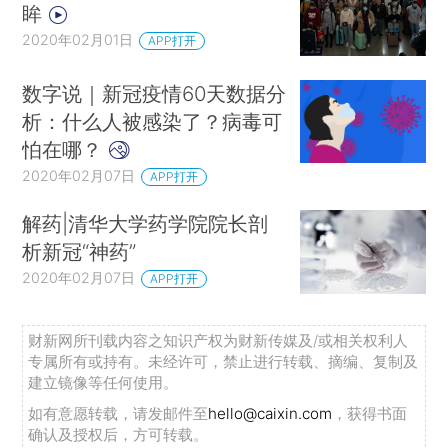
眸
2020年02月01日
APP打开
数字说｜新冠疫情60天数据分
析：什么人被感染了？病毒可
怕在哪？
2020年02月07日
APP打开
解药|清华大学药学院院长剖
析新冠“神药”
2020年02月07日
APP打开
财新网所刊载内容之知识产权为财新传媒及/或相关权利人
专属所有或持有。未经许可，禁止进行转载、摘编、复制及
建立镜像等任何使用。
如有意愿转载，请发邮件至
hello@caixin.com
，获得书面
确认及授权后，方可转载。