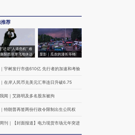
辑推荐
侵”还是“人道危机” 难
撕裂西班牙飞地休达
显影｜瓜农的漫长等待
｜
宇树发行市值610亿 先行者的加速和考验
｜
在岸人民币兑美元汇率连日升破6.75
我闻
｜
艾路明及多名股东被拘
｜
特朗普再签两份行政令限制出生公民权
周刊
｜
【封面报道】电力现货市场元年突进