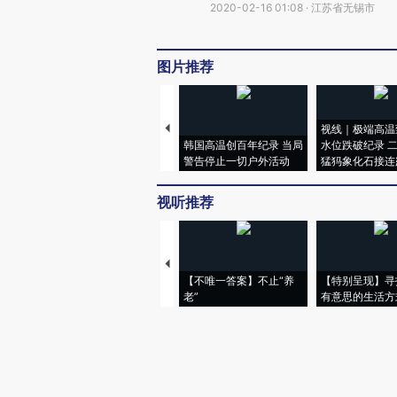
2020-02-16 01:08 · 江苏省无锡市
图片推荐
视线｜极端高温
韩国高温创百年纪录 当局
水位跌破纪录 
警告停止一切户外活动
猛犸象化石接连
视听推荐
【不唯一答案】不止“养
【特别呈现】寻
老”
有意思的生活方