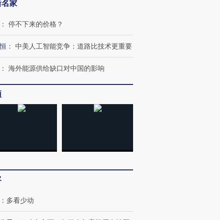
新名家
：
停不下来的价格？
恒
：
中美人工智能竞争：道路比技术更重要
：
海外能源供给缺口对中国的影响
频
客
：
多看少动