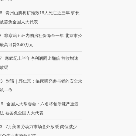
36
贵州山脚树矿难致16人死亡近三年 矿长
被罢免全国人大代表
2
非京籍五环内购房社保降至一年 北京市公
最高可贷340万元
7
寒武纪上半年净利润同比翻倍 营收增速
放缓
53
对话｜邱仁宗：临床研究参与者的安全永
第一位
06
全国人大常委会：六名将领涉嫌严重违
法 被罢免全国人大代表
43
7月美国劳动力市场意外放缓 岗位减少
3万个失业率降至4.1%