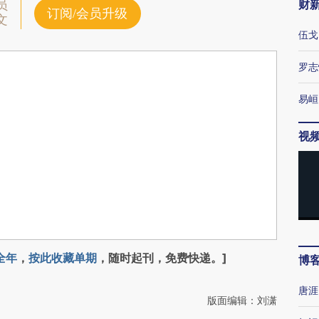
财
员
订阅/会员升级
文
伍戈
罗志
易峘
视
全年
，
按此收藏单期
，随时起刊，免费快递。]
博
唐涯
版面编辑：刘潇