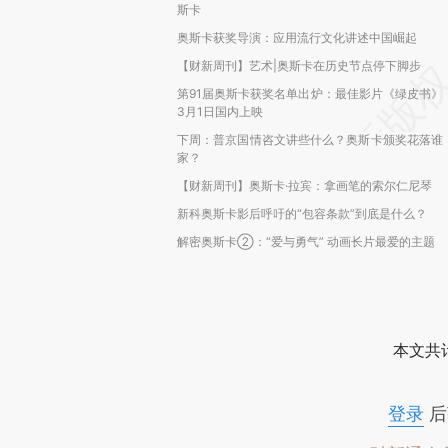
斯卡
奥斯卡获奖导演：应用流行文化讲述中国崛起
【财新周刊】艺术|奥斯卡在历史节点停下脚步
第91届奥斯卡获奖名单出炉：最佳影片《绿皮书》
3月1日国内上映
下周：普京国情咨文讲些什么？奥斯卡颁奖花落谁
家？
【财新周刊】奥斯卡·拉宾：拿画笔的索尔仁尼琴
新科奥斯卡影后呼吁的“包容条款”到底是什么？
解密奥斯卡②：“爱与勇气” 动画长片最爱的主题
本文共计
登录
后