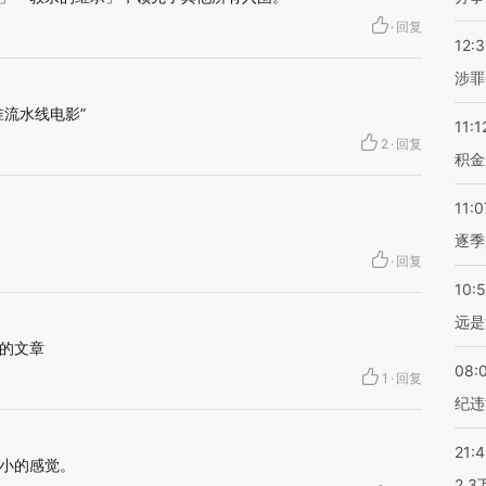
·
回复
12:
涉罪
流水线电影”
11:1
2
·
回复
积金
11:0
逐季
·
回复
10:
远是
的文章
08:
1
·
回复
纪违
21:
小的感觉。
2.