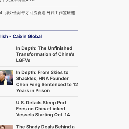
14
海外金融专才回流香港 外籍工作签证翻
lish - Caixin Global
跨国走私7万
视线｜被称为“蟑螂”的印
视线｜“入侵”还是“人道危
检体内含3种
度Z世代 用街头抗争将教
机”？难民潮撕裂西班牙
秘鲁纳斯
In Depth: The Unfinished
育部长拱下台
飞地休达
13人遇难
Transformation of China’s
LGFVs
In Depth: From Skies to
Shackles, HNA Founder
Chen Feng Sentenced to 12
进第四届链博
【商旅对话】华住集团
Years in Prison
技“链”接产
【特别呈现】寻找100种
CFO：不靠规模取胜，华
【特别呈
有意思的生活方式·第三对
住三大增长引擎是什么？
有意思的
U.S. Details Steep Port
Fees on China-Linked
Vessels Starting Oct. 14
The Shady Deals Behind a