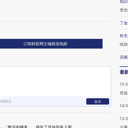
知识
受伤
丁金
村夫
订阅财新网主编精选电邮
续加
吴晓
最
15:
资超
新网观点
发布
14:
13:
」「教宗的继承」，领先了其他所有入围。
分事