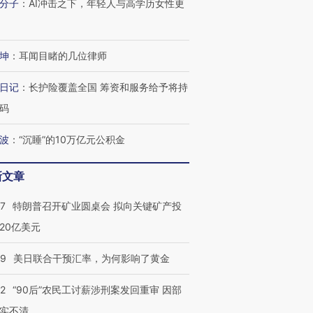
分子
：
AI冲击之下，年轻人与高学历女性更
坤
：
耳闻目睹的几位律师
日记
：
长护险覆盖全国 筹资和服务给予将持
码
波
：
“沉睡”的10万亿元公积金
新文章
57
特朗普召开矿业圆桌会 拟向关键矿产投
20亿美元
09
美日联合干预汇率，为何影响了黄金
32
“90后”农民工讨薪涉刑案发回重审 因部
实不清