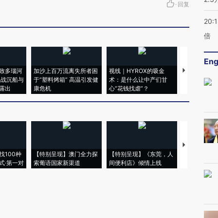
·
回复
20:
倍
Eng
致多瑙河
加沙上百万流离失所者困
视线｜HYROX的吸金
马航飞行员
二战沉船与
于“塑料烤箱” 高温引发健
术：是什么让中产们甘
粒摇头丸 尿
露出
康危机
心“花钱找虐”？
毒品
【推广】走
找100种
【特别呈现】澳门全力探
【特别呈现】《东莞，人
会，让数智科
式·第一对
索葡语国家新渠道
间便利店》倾情上线
业