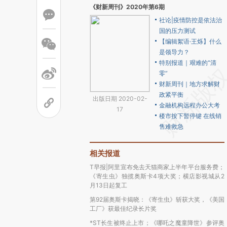
《财新周刊》2020年第6期
社论|疫情防控是依法治
国的压力测试
【编辑絮语·王烁】什么
是领导力？
特别报道｜艰难的“清
零”
财新周刊｜地方求解财
政紧平衡
出版日期 2020-02-
金融机构远程办公大考
17
楼市按下暂停键 在线销
售难救急
相关报道
T早报|阿里宣布免去天猫商家上半年平台服务费；
《寄生虫》独揽奥斯卡4项大奖；横店影视城从2
月13日起复工
第92届奥斯卡揭晓：《寄生虫》斩获大奖，《美国
工厂》获最佳纪录长片奖
*ST长生被终止上市；《哪吒之魔童降世》参评奥