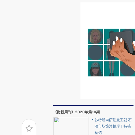
《财新周刊》2020年第10期
沙特通向萨勒曼王朝 石
油市场惊涛拍岸｜特稿
精选