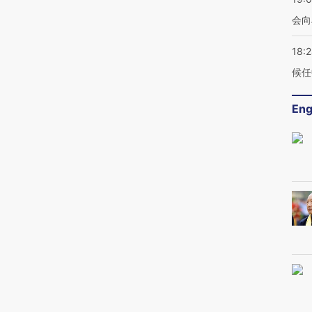
会向
18:
候任
Eng