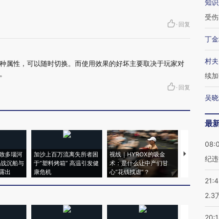
知识
受伤
·
回复
丁金
村夫
种属性，可以随时切换。而使用效果的好坏主要取决于玩家对
。
续加
·
回复
吴晓
最
08:
致多瑙河
加沙上百万流离失所者困
视线｜HYROX的吸金
马航飞行员
纪违
二战沉船与
于“塑料烤箱” 高温引发健
术：是什么让中产们甘
粒摇头丸 尿
露出
康危机
心“花钱找虐”？
毒品
21:
2.
20: