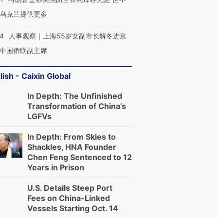
乌克兰提供更多
24
人事观察｜上海55岁女副市长解冬进京
中国侨联副主席
lish - Caixin Global
In Depth: The Unfinished
Transformation of China’s
LGFVs
In Depth: From Skies to
Shackles, HNA Founder
Chen Feng Sentenced to 12
Years in Prison
U.S. Details Steep Port
Fees on China-Linked
Vessels Starting Oct. 14