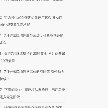
进第四届链博
【商旅对话】华住集团
技“链”接产
【特别呈现】寻找100种
CFO：不靠规模取胜，华
【特别呈
有意思的生活方式·第三对
住三大增长引擎是什么？
有意思的
2
宁德时代宜春锂矿仍处停产状态 其动向
国内锂资源供需格局
1
7月进出口增速高位放缓，价格驱动还能
多久
8
央行7月继续增持近20吨黄金 累计储备超
600万盎司
5
7月进出口增速从高位略有回落 涨价动力
持续？
07
下周前瞻：生态环境法典施行；巴西总统
进入竞选阶段
1
特朗普坚称美国防空弹药库存充足 但不