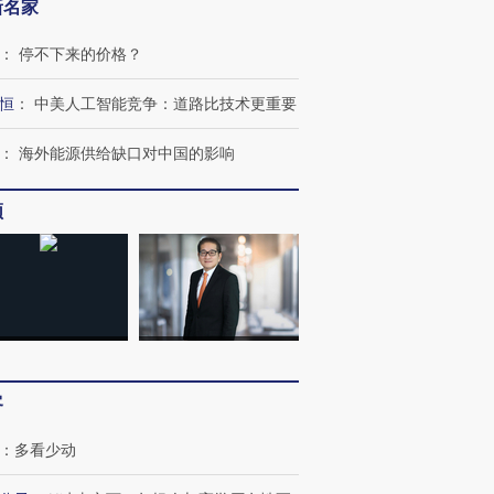
新名家
：
停不下来的价格？
恒
：
中美人工智能竞争：道路比技术更重要
：
海外能源供给缺口对中国的影响
频
客
：
多看少动