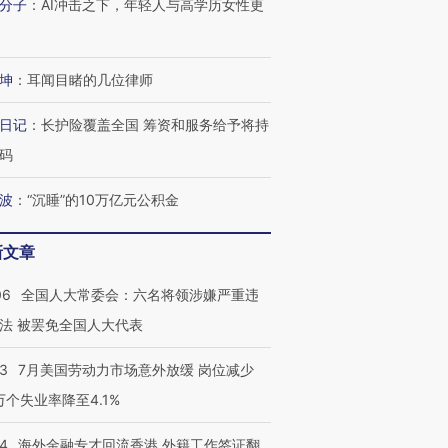
分子
：
AI冲击之下，年轻人与高学历女性更
坤
：
耳闻目睹的几位律师
日记
：
长护险覆盖全国 筹资和服务给予将持
码
波
：
“沉睡”的10万亿元公积金
新文章
06
全国人大常委会：六名将领涉嫌严重违
跨国走私7万
视线｜被称为“蟑螂”的印
视线｜“入侵”还是“人道危
法 被罢免全国人大代表
检体内含3种
度Z世代 用街头抗争将教
机”？难民潮撕裂西班牙
秘鲁纳斯
育部长拱下台
飞地休达
13人遇难
43
7月美国劳动力市场意外放缓 岗位减少
3万个失业率降至4.1%
14
海外金融专才回流香港 外籍工作签证翻