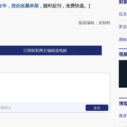
财
全年
，
按此收藏单期
，随时起刊，免费快递。]
伍戈
版面编辑：吴秋晗
罗志
易峘
订阅财新网主编精选电邮
视
博
新网观点
发布
唐涯