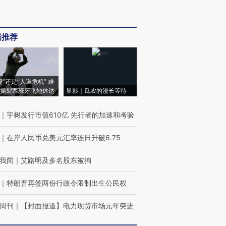
辑推荐
侵”还是“人道危机” 难
撕裂西班牙飞地休达
显影｜瓜农的漫长等待
｜
宇树发行市值610亿 先行者的加速和考验
｜
在岸人民币兑美元汇率连日升破6.75
我闻
｜
艾路明及多名股东被拘
｜
特朗普再签两份行政令限制出生公民权
周刊
｜
【封面报道】电力现货市场元年突进