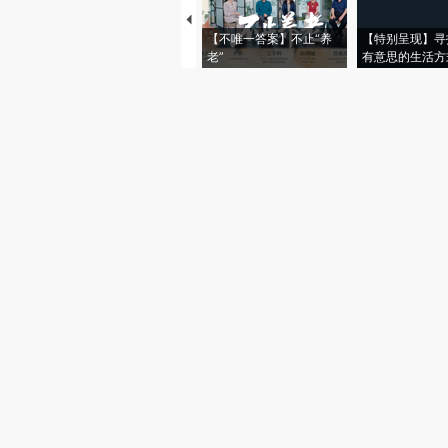
【不唯一答案】不止“养
【特别呈现】寻
老”
有意思的生活方