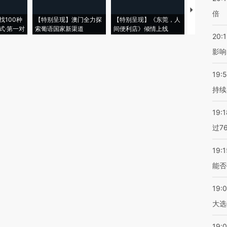
【推广】走
倍
找100种
【特别呈现】澳门全力探
【特别呈现】《东莞，人
会，让数智科
式·第一对
索葡语国家新渠道
间便利店》倾情上线
业
20:1
影响
19:5
持续
19:1
过7
19:1
能否
19:
大选
19:0