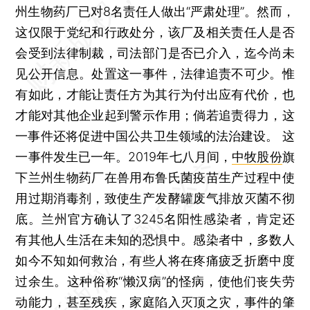
州生物药厂已对8名责任人做出“严肃处理”。然而，
这仅限于党纪和行政处分，该厂及相关责任人是否
会受到法律制裁，司法部门是否已介入，迄今尚未
见公开信息。处置这一事件，法律追责不可少。惟
有如此，才能让责任方为其行为付出应有代价，也
才能对其他企业起到警示作用；倘若追责得力，这
一事件还将促进中国公共卫生领域的法治建设。 这
一事件发生已一年。2019年七八月间，
中牧股份
旗
下兰州生物药厂在兽用布鲁氏菌疫苗生产过程中使
用过期消毒剂，致使生产发酵罐废气排放灭菌不彻
底。兰州官方确认了3245名阳性感染者，肯定还
有其他人生活在未知的恐惧中。感染者中，多数人
如今不知如何救治，有些人将在疼痛疲乏折磨中度
过余生。这种俗称“懒汉病”的怪病，使他们丧失劳
动能力，甚至残疾，家庭陷入灭顶之灾，事件的肇