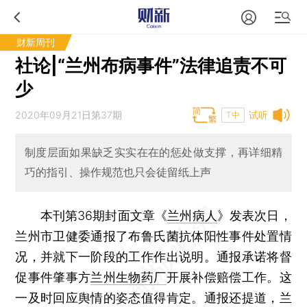
财新周刊
社论|“兰州布病事件”法律追责不可
少
2020年09月21日第37期
试听
T中
制度层面如果缺乏实实在在的惩处做支撑，再详细精
巧的指引、操作规范也只会徒留纸上声
本刊第36期封面文章《
兰州病人
》发表次日，
兰州市卫健委通报了布鲁氏菌抗体阳性事件处置情
况，并就下一阶段的工作作出说明。通报承诺将督
促事件肇事方
兰州生物药厂
开展补偿赔偿工作。这
一及时回应舆情的姿态值得肯定。通报还提道，兰