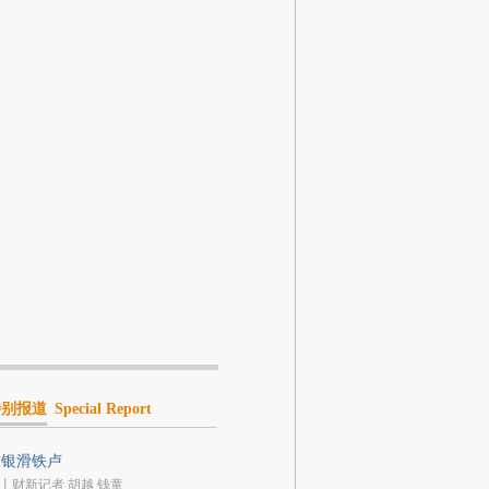
特别报道
Special Report
软银滑铁卢
丨财新记者 胡越 钱童