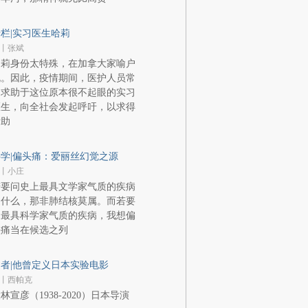
栏|实习医生哈莉
丨张斌
哈莉身份太特殊，在加拿大家喻户
晓。因此，疫情期间，医护人员常
常求助于这位原本很不起眼的实习
医生，向全社会发起呼吁，以求得
帮助
学|偏头痛：爱丽丝幻觉之源
丨小庄
若要问史上最具文学家气质的疾病
是什么，那非肺结核莫属。而若要
问最具科学家气质的疾病，我想偏
头痛当在候选之列
者|他曾定义日本实验电影
丨西帕克
林宣彦（1938-2020）日本导演