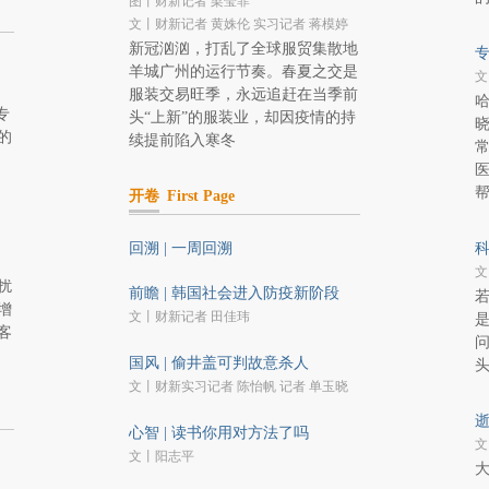
图丨财新记者 梁莹菲
文丨财新记者 黄姝伦 实习记者 蒋模婷
新冠汹汹，打乱了全球服贸集散地
专
羊城广州的运行节奏。春夏之交是
文
服装交易旺季，永远追赶在当季前
专
头“上新”的服装业，却因疫情的持
的
续提前陷入寒冬
开卷
First Page
回溯 | 一周回溯
科
文
扰
前瞻 | 韩国社会进入防疫新阶段
增
文丨财新记者 田佳玮
客
国风 | 偷井盖可判故意杀人
文丨财新实习记者 陈怡帆 记者 单玉晓
逝
心智 | 读书你用对方法了吗
文
文丨阳志平
大