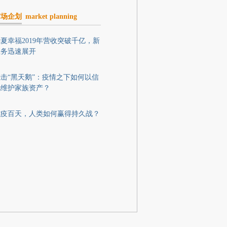
市场企划
market planning
夏幸福2019年营收突破千亿，新
业务迅速展开
击“黑天鹅”：疫情之下如何以信
托维护家族资产？
抗疫百天，人类如何赢得持久战？