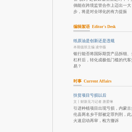
倘能在跨境监管合作上迈出一大
步，将是对全球化的有力提振
编辑絮语
Editor's Desk
纸原油是创新还是违规
本期值班主编 凌华薇
银行能否将国际期货产品拆细、
杠杆后，转化成极低门槛的代客
易？
时事
Current Affairs
扶贫项目亏损以后
文丨财新见习记者 唐爱琳
引进种植项目出现亏损，内蒙古
伦县两名乡干部被定罪判刑，此
火速启动再审，检方撤诉