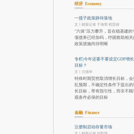
经济
Economy
一揽子政策静待落地
文丨财新记者 于海荣 程思炜
“六保”压力攀升，旨在稳基建的
项债券已经加码，纾困救助相关
政策措施尚待明晰
专栏|今年还要不要设定GDP增长
目标？
文丨汪德华
特殊时期贸然取消增长目标，会
乱预期，不确定性条件下提出的
长目标，带有指引性，而非不顾
观条件必保的目标
金融
Finance
注册制启动存量市场
文丨财新记者 刘彩萍