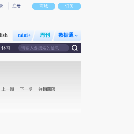
录
注册
商城
订阅
lish
mini+
周刊
数据通
讣闻
上一期
下一期
往期回顾