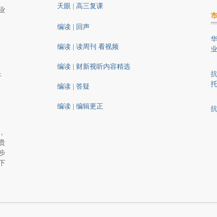
天眼 | 高三复课
业
编读 | 回声
华
编读 | 读周刊 看视频
编读 | 财新视听内容精选
抗
开
编读 | 答疑
编读 | 编辑更正
，
贵
步
下