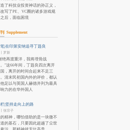
制造了科技业投资神话的孙正义，
改写了PE、VC圈的诸多游戏规
则之后，面临困境
副刊
Supplement
笔|在印第安纳追寻丁韪良
丨罗新
谢绝再渡重洋，我将埋骨战
。”这66年间，丁韪良四次离开
中国，离开的时间合起来不足三
年。清末民初国内外的评价，都认
为他足以与英国人赫德并列为最具
影响力的在华外国人
栏|坚持走向上的路
丨张宗子
人的精神，哪怕借助的是一块微不
足道的基石，只要因此超越了尘世
的卑污，那精神就无比高贵