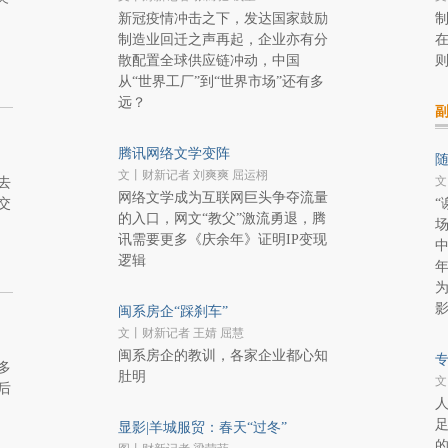
新冠疫情冲击之下，发达国家鼓励
制造业回迁之声再起，企业亦有分
在
散配置全球供应链冲动，中国
从“世界工厂”到“世界市场”还有多
远？
腾讯网络文学变阵
随
文丨财新记者 刘爽爽 屈运栩
文
去
网络文学成为互联网巨头争夺流量
交
“
的入口，网文“教父”激流勇退，腾
场
讯需要更多《庆余年》证明IP变现
逻辑
闽系房企“踩刹车”
文丨财新记者 王婧 屈慧
闽系房企的教训，各家企业都心知
专
多
肚明
文
后
显影|羊城服贸：春天“过冬”