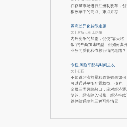
在存量市场进行注册制改革，创
板改革中的亮点、难点并存
券商差异化转型难题
文丨财新记者 王娟娟
内外竞争的加剧，促使“靠天吃
饭”的券商加速转型，但如何离
业务同质化和依赖行情的老路？
专栏|风险平配与时间之友
文丨石磊
不知道经济前景和政策效果如何
可以通过平衡配置权益、债券、
金属三类风险敞口，应对经济逐
复苏、经济陷入滞胀、经济持续
跌伴随通缩的三种可能情景