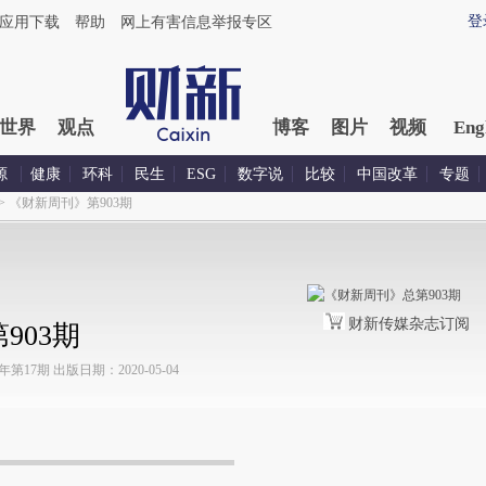
登
应用下载
帮助
网上有害信息举报专区
世界
观点
博客
图片
视频
Eng
源
健康
环科
民生
ESG
数字说
比较
中国改革
专题
>
《财新周刊》第903期
财新传媒杂志订阅
903期
17期 出版日期：2020-05-04