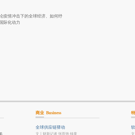
论疫情冲击下的全球经济、如何纾
国际化动力
商业
Business
全球供应链驿动
文丨财新记者 张而弛 钱童
文
美