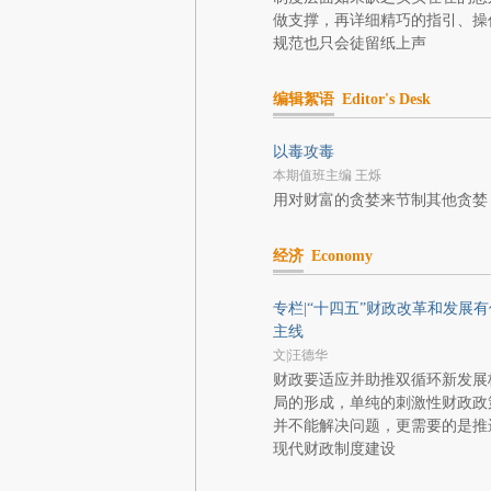
做支撑，再详细精巧的指引、操
规范也只会徒留纸上声
编辑絮语
Editor's Desk
以毒攻毒
本期值班主编 王烁
用对财富的贪婪来节制其他贪婪
经济
Economy
专栏|“十四五”财政改革和发展有
主线
文|汪德华
财政要适应并助推双循环新发展
局的形成，单纯的刺激性财政政
并不能解决问题，更需要的是推
现代财政制度建设