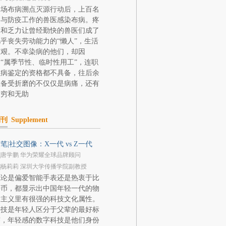
一场布病溯点灭源行动后，上百名
参与防疫工作的兽医感染布病。疼
痛和乏力让曾经勤快的兽医们成了
乎丧失劳动能力的“懒人”，生活
维艰。不幸染病的他们，却因
“属季节性、临时性用工”，连职
业病鉴定的资格都不具备，往后余
生备受折磨的不仅仅是病痛，还有
贫穷和无助
副刊
Supplement
笔|社交图像：X一代 vs Z一代
|唐学鹏 华为荣耀全球品牌顾问
|杨莉莉 深圳大学传播学院副教授
无论是偏爱智能手表还是热衷于比
特币，都显示出中国年轻一代的物
质主义里有很强的科技文化属性。
科技是年轻人区分于父辈的最好标
签，年轻感的数字科技是他们身份