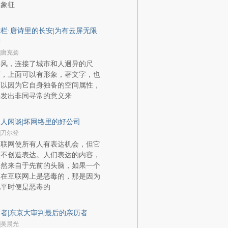
的象征
栏·唐诗里的长安|为有云屏无限
娇
|唐克扬
屏风，连接了城市和人迥异的尺
度，上面可以有形象，著文字，也
可以因为它自身独备的空间属性，
揭发出非同寻常的意义来
人闲谈|坏网络里的好公司
|刀尔登
互联网使所有人有表达机会，但它
并不创造表达。人们表达的内容，
仍然来自于先前的头脑，如果一个
人在互联网上是恶毒的，那是因为
他平时便是恶毒的
者|东京大审判最后的亲历者
|吴晨光