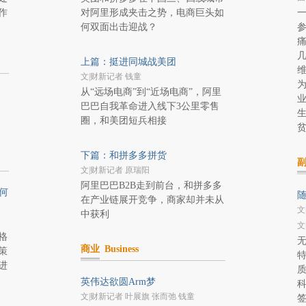
作
对阿里形成夹击之势，电商巨头如
何双面出击迎战？
几
上篇：挺进同城战美团
文|财新记者 钱童
为
从“远场电商”到“近场电商”，阿里
巴巴自我革命进入线下3公里零售
圈，和美团短兵相接
下篇：和拼多多拼货
文|财新记者 原瑞阳
阿里巴巴B2B走到前台，和拼多多
何
随
在产业链展开竞争，商家却并未从
文
中获利
文
格
商业
Business
策
进
英伟达欲圆Arm梦
文|财新记者 叶展旗 张而弛 钱童