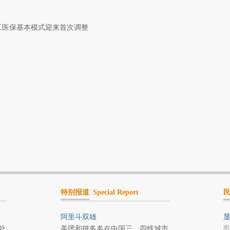
职工医保基本模式迎来首次调整
特别报道
Special Report
阿里斗双雄
显
图
处
美团和拼多多在中国三、四线城市