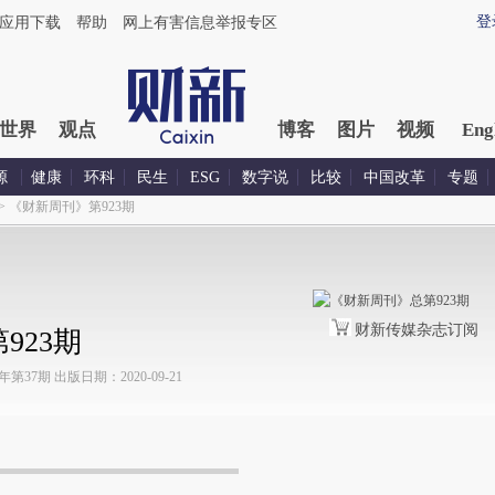
登
应用下载
帮助
网上有害信息举报专区
世界
观点
博客
图片
视频
Eng
源
健康
环科
民生
ESG
数字说
比较
中国改革
专题
>
《财新周刊》第923期
财新传媒杂志订阅
923期
37期 出版日期：2020-09-21