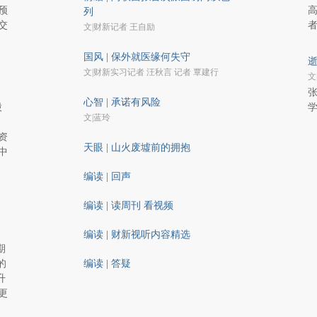
预
高
列
交
文|财新记者 王自励
国风 | 保外就医缘何失守
逝
文|财新实习记者 汪秋言 记者 覃建行
文
张
心智 | 承诺有风险
股
文|蓝玲
资
天眼 | 山火废墟前的拥抱
中
、
编读 | 回声
编读 | 读周刊 看视频
编读 | 财新视听内容精选
期
的
编读 | 答疑
升
更