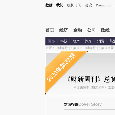
数据
我闻
机构订阅
会议
Promotion
首页
经济
金融
公司
政经
更多
科技
地产
汽车
消费
能
位置：
《财新周刊》频道
>
《财新周刊》频道目录
《财新周刊》总第
本文来源于《财新周刊》 2020年第
Cover Story
封面报道