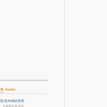
民生
Society
影|患布病的兽医
、文|财新记者 陈亮