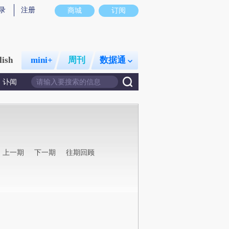
录
注册
商城
订阅
lish
mini+
周刊
数据通
讣闻
上一期
下一期
往期回顾