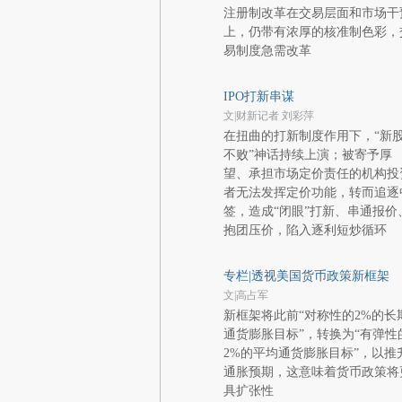
注册制改革在交易层面和市场干
上，仍带有浓厚的核准制色彩，
易制度急需改革
IPO打新串谋
文|财新记者 刘彩萍
在扭曲的打新制度作用下，“新
不败”神话持续上演；被寄予厚
望、承担市场定价责任的机构投
者无法发挥定价功能，转而追逐
签，造成“闭眼”打新、串通报价
抱团压价，陷入逐利短炒循环
专栏|透视美国货币政策新框架
文|高占军
新框架将此前“对称性的2%的长
通货膨胀目标”，转换为“有弹性
2%的平均通货膨胀目标”，以推
通胀预期，这意味着货币政策将
具扩张性