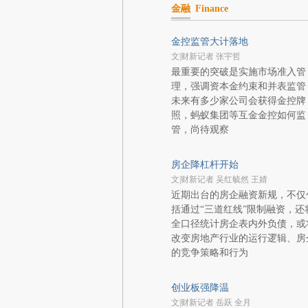
金融
Finance
金控监管大计落地
文|财新记者 张宇哲
最重要的突破是实施市场准入管
理，强调资本金约束和并表监管
未来有多少家公司会获得金控牌
照，蚂蚁集团等互金金控如何监
管，尚待观察
房企降杠杆开始
文|财新记者 吴红毓然 王婧
近期出台的房企融资新规，不仅
括通过“三道红线”限制融资，还
全口径统计房企表内外负债，或
改变房地产行业的运行逻辑、房
的竞争策略和行为
创业板强降温
文|财新记者 岳跃 全月