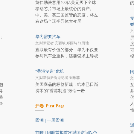
黄仁勋决意用400亿美元买下全球
移动芯片市场上最核心的资产。
中、美、英三国监管的态度，将左
专
右这场全球半导体大变局
文
华为需要汽车
；
文|财新记者 安丽敏 郑丽纯 张而弛
直取最有价值的部分，华为不仅要
参与汽车业重构，还要谋求主导权
“香港制造”危机
闲
文|财新特派香港记者 刘雁菲
文
美国商品的标签新规，给本已日渐
包
凋零的“香港制造”致命一击
将
将
企
开卷
First Page
回溯 | 一周回溯
逝
文
前瞻 | 阿联酋拟首次派团访问以色