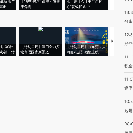
二战沉船与
于“塑料烤箱” 高温引发健
术：是什么让中产们甘
粒摇头丸 尿
露出
康危机
心“花钱找虐”？
毒品
13:
分事
12:
【推广】走
涉罪
找100种
【特别呈现】澳门全力探
【特别呈现】《东莞，人
会，让数智科
式·第一对
索葡语国家新渠道
间便利店》倾情上线
业
11:1
积金
11:0
逐季
10:
远是
08:
纪违