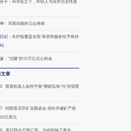
分子
：
AI冲击之下，年轻人与高学历女性更
坤
：
耳闻目睹的几位律师
日记
：
长护险覆盖全国 筹资和服务给予将持
码
波
：
“沉睡”的10万亿元公积金
新文章
00
普渡机器人如何平衡“脚踏实地”与“仰望星
？
57
特朗普召开矿业圆桌会 拟向关键矿产投
20亿美元
跨国走私7万
视线｜被称为“蟑螂”的印
视线｜“入侵”还是“人道危
09
美日联合干预汇率，为何影响了黄金