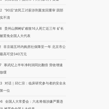
检体内含3种
度Z世代 用街头抗争将教
机”？难民潮撕裂西班牙
秘鲁纳斯
育部长拱下台
飞地休达
13人遇难
32
“90后”农民工讨薪涉刑案发回重审 因部
实不清
36
贵州山脚树矿难致16人死亡近三年 矿长
进第四届链博
【商旅对话】华住集团
被罢免全国人大代表
技“链”接产
【特别呈现】寻找100种
CFO：不靠规模取胜，华
【特别呈
有意思的生活方式·第三对
住三大增长引擎是什么？
有意思的
2
非京籍五环内购房社保降至一年 北京市公
最高可贷340万元
7
寒武纪上半年净利润同比翻倍 营收增速
放缓
53
对话｜邱仁宗：临床研究参与者的安全永
第一位
06
全国人大常委会：六名将领涉嫌严重违
法 被罢免全国人大代表