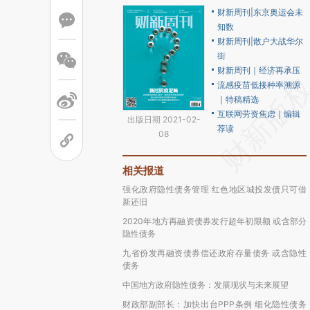
财新周刊|东京奥运会未
知数
财新周刊|散户大战华尔
街
财新周刊｜经济再承压
流感疫苗低接种率溯源
｜特稿精选
互联网劳资焦虑｜编辑
出版日期 2021-02-
荐读
08
相关报道
强化政府隐性债务管理 红色地区城投发债只可借
新还旧
2020年地方再融资债券发行超年初限额 或含部分
隐性债务
九省份发再融资债券偿还政府存量债务 或含隐性
债务
中国地方政府隐性债务：发展现状与未来展望
财政部副部长：加快出台PPP条例 细化隐性债务