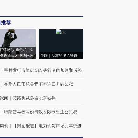
辑推荐
侵”还是“人道危机” 难
撕裂西班牙飞地休达
显影｜瓜农的漫长等待
｜
宇树发行市值610亿 先行者的加速和考验
｜
在岸人民币兑美元汇率连日升破6.75
我闻
｜
艾路明及多名股东被拘
｜
特朗普再签两份行政令限制出生公民权
周刊
｜
【封面报道】电力现货市场元年突进