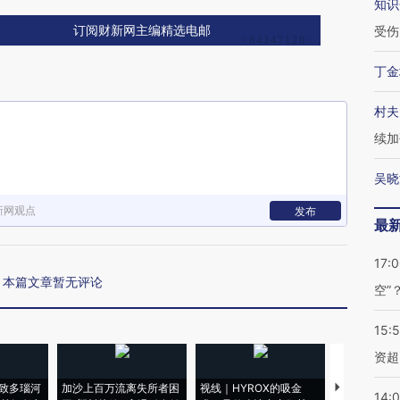
知识
受伤
订阅财新网主编精选电邮
丁金
村夫
续加
吴晓
新网观点
发布
最
17:
本篇文章暂无评论
空”
15:
资超
致多瑙河
加沙上百万流离失所者困
视线｜HYROX的吸金
马航飞行员
14: