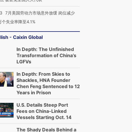
43
7月美国劳动力市场意外放缓 岗位减少
3万个失业率降至4.1%
lish - Caixin Global
In Depth: The Unfinished
Transformation of China’s
LGFVs
In Depth: From Skies to
Shackles, HNA Founder
Chen Feng Sentenced to 12
Years in Prison
U.S. Details Steep Port
Fees on China-Linked
Vessels Starting Oct. 14
The Shady Deals Behind a