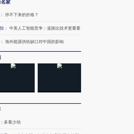
新名家
：
停不下来的价格？
恒
：
中美人工智能竞争：道路比技术更重要
：
海外能源供给缺口对中国的影响
频
客
：
多看少动