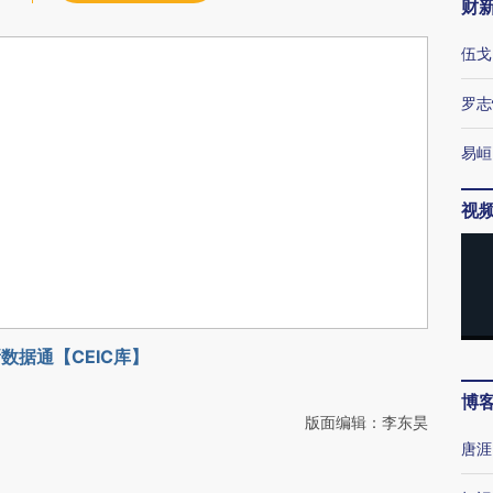
财
伍戈
罗志
易峘
视
数据通【CEIC库】
博
版面编辑：李东昊
唐涯