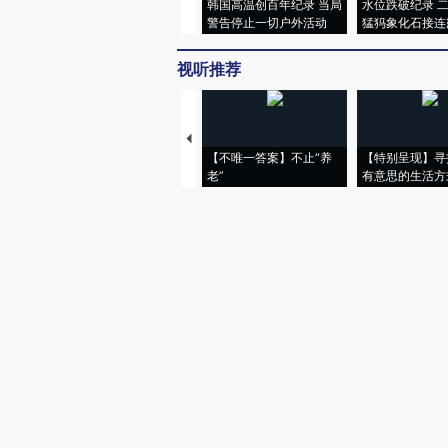
韩国高温创百年纪录 当局
水位跌破纪录 
警告停止一切户外活动
猛犸象化石接连
视听推荐
【不唯一答案】不止“养
【特别呈现】寻
老”
有意思的生活方