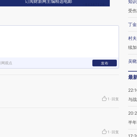
知识
订阅财新网主编精选电邮
受伤
丁金
村夫
续加
吴晓
新网观点
发布
最
22:1
1
·
回复
与战
20:
半年
1
·
回复
17:2