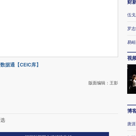
财
伍戈
罗志
易峘
视
数据通【CEIC库】
版面编辑：王影
博
精选
唐涯