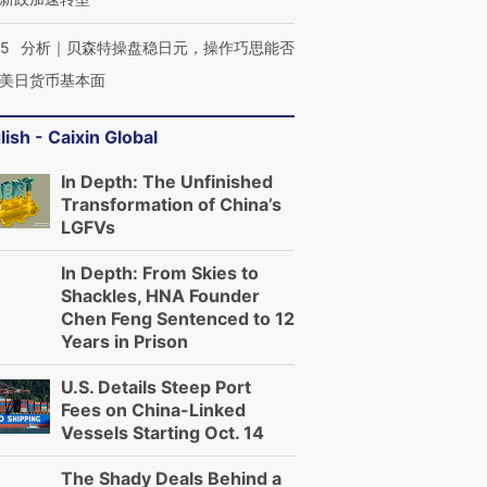
05
分析｜贝森特操盘稳日元，操作巧思能否
美日货币基本面
lish - Caixin Global
In Depth: The Unfinished
Transformation of China’s
LGFVs
OX的吸金
马航飞行员跨国走私7万
视线｜被称为“蟑螂”的印
让中产们甘
粒摇头丸 尿检体内含3种
度Z世代 用街头抗争将教
秘鲁纳斯
”？
In Depth: From Skies to
毒品
育部长拱下台
13人遇难
Shackles, HNA Founder
Chen Feng Sentenced to 12
Years in Prison
U.S. Details Steep Port
进第四届链博
【商旅对话】华住集团
Fees on China-Linked
技“链”接产
【特别呈现】寻找100种
CFO：不靠规模取胜，华
【特别呈
Vessels Starting Oct. 14
有意思的生活方式·第三对
住三大增长引擎是什么？
有意思的
The Shady Deals Behind a