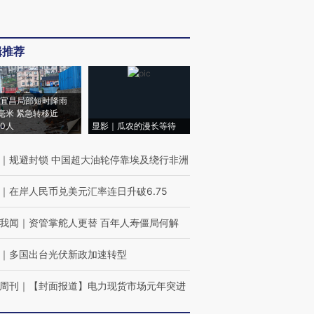
辑推荐
宜昌局部短时降雨
8毫米 紧急转移近
00人
显影｜瓜农的漫长等待
｜
规避封锁 中国超大油轮停靠埃及绕行非洲
｜
在岸人民币兑美元汇率连日升破6.75
我闻
｜
资管掌舵人更替 百年人寿僵局何解
｜
多国出台光伏新政加速转型
周刊
｜
【封面报道】电力现货市场元年突进