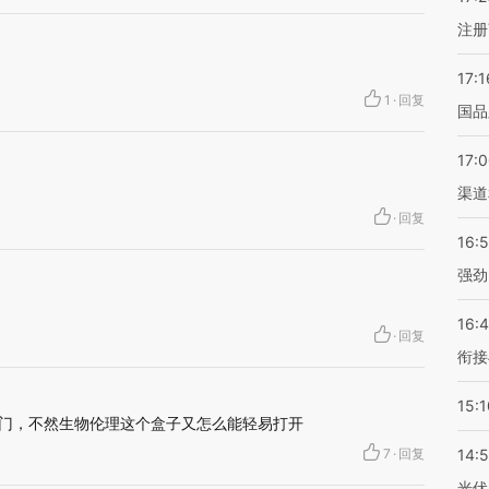
注册
17:1
1
·
回复
国品
17:
渠道
·
回复
16:
强劲
16:
·
回复
衔接
15:1
扇门，不然生物伦理这个盒子又怎么能轻易打开
7
·
回复
14:
光伏