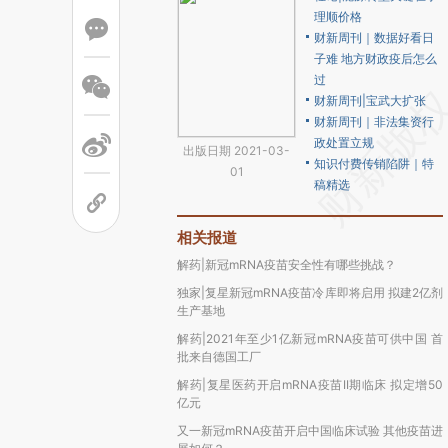
理顺价格
财新周刊｜数据好看日
子难 地方财政疫后怎么
过
财新周刊|宝武大扩张
财新周刊｜非法集资行
政处置立规
出版日期 2021-03-
知识付费传销陷阱｜特
01
稿精选
相关报道
解药|新冠mRNA疫苗安全性有哪些挑战？
独家|复星新冠mRNA疫苗冷库即将启用 拟建2亿剂
生产基地
解药|2021年至少1亿新冠mRNA疫苗可供中国 首
批来自德国工厂
解药|复星医药开启mRNA疫苗II期临床 拟定增50
亿元
又一新冠mRNA疫苗开启中国临床试验 其他疫苗进