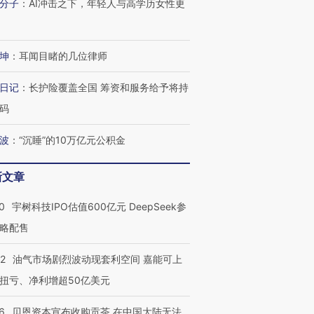
分子
：
AI冲击之下，年轻人与高学历女性更
坤
：
耳闻目睹的几位律师
日记
：
长护险覆盖全国 筹资和服务给予将持
码
波
：
“沉睡”的10万亿元公积金
新文章
0
宇树科技IPO估值600亿元 DeepSeek参
略配售
22
油气市场剧烈波动现套利空间 嘉能可上
扭亏、净利增超50亿美元
6
贝恩资本宣布收购贡茶 在中国大陆无法