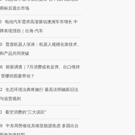
商标后退出市场
6
电动汽车需求高涨驱动澳洲车市增长 中
牌表现强劲｜出海·汽车
00
普渡机器人张涛：机器人规模化靠技术、
和产品共同突破
56
财新调查｜7月消费或有反弹、出口维持
 受哪些因素带动？
42
生态环境法典将施行 最高法明确新旧法
与追责规则
0
看空消费的“三大误区”
59
中东局势催化东南亚能源焦虑 多国出台
新政加速转型