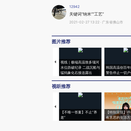
12942
关键词“纳米”“工艺”
2021-02-27 13:22 · 广东省佛山市
图片推荐
视线｜极端高温致多瑙河
水位跌破纪录 二战沉船与
韩国高温创百年
猛犸象化石接连露出
警告停止一切户
视听推荐
【不唯一答案】不止“养
【特别呈现】寻
老”
有意思的生活方