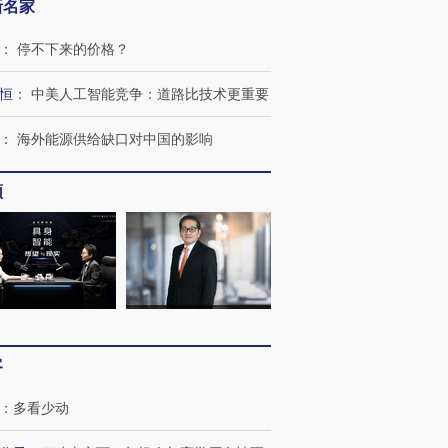
新名家
：
停不下来的价格？
恒
：
中美人工智能竞争：道路比技术更重要
：
海外能源供给缺口对中国的影响
频
客
：
多看少动