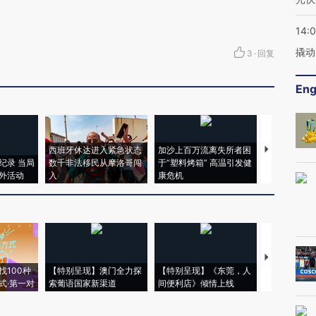
14:
撬动
3
·
回复
Eng
西班牙休达进入紧急状态
加沙上百万流离失所者困
视线｜HYR
纪录 当局
数千非法移民从摩洛哥闯
于“塑料烤箱” 高温引发健
术：是什么
外活动
入
康危机
心“花钱找虐
【推广】走
找100种
【特别呈现】澳门全力探
【特别呈现】《东莞，人
会，让数智科
式·第一对
索葡语国家新渠道
间便利店》倾情上线
业