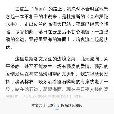
去皮兰（Piran）的路上，我忽然不合时宜地想
念起一本不相干的小说来，是杜拉斯的《直布罗陀
水手》。走出皮兰的临海大巴站，夜幕已经完全降
临。尽管如此，落日在云层后不甘心地留下一道强
劲的金边。亚得里亚海的海面上，暗夜流金起起伏
伏。
这里是斯洛文尼亚的边境之海，几无波澜，风
平浪静，甚至不能发生一场有强度的爱情。强烈的
爱情发生在与它隔海相望的意大利。我冻得瑟瑟发
抖，裹紧棉衣，咬牙沿着怪石嶙峋的海岸线走了一
段，站在礁石边，凝望海面。现在是日夜交接的暧
昧时刻，这里的海还是湛蓝得不讲道理。
本文共计4839字 订阅后继续阅读