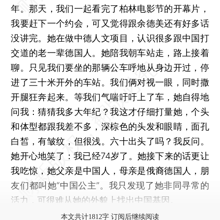
年。那天，我们一起看完了柏林电影节的开幕片，
我要赶下一个约会，可又觉得跟余德美还有好多话
没讲完。她在做中德人文项目，认识很多跟中国打
交道的老一辈德国人。她陪我朝车站走，路上接着
聊。只见我们要坐的那辆公车呼地从身边开过，停
进了三十米开外的车站。我们俩对视一眼，同时撒
开腿狂奔起来。等我们气喘吁吁上了车，她自得地
问我：猜猜我多大年纪？我这才仔细打量她，个头
和体型都跟我差不多，深棕色的头发和眼睛，面孔
白皙，有皱纹，但很浅。六十出头了吗？我反问。
她开心地笑了：我已经74岁了。她接下来的话更让
我吃惊，她父亲是中国人，母亲是俄裔德国人，朋
友们都叫她“中国公主”。我只发现了她非同寻常的
活力，可很难从她的外貌上找出中国基因。
本文共计1812字 订阅后继续阅读