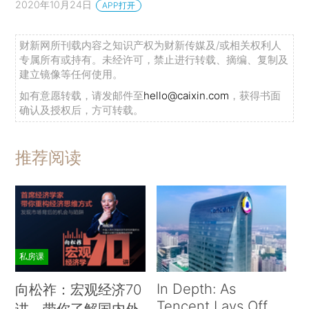
2020年10月24日
APP打开
财新网所刊载内容之知识产权为财新传媒及/或相关权利人
专属所有或持有。未经许可，禁止进行转载、摘编、复制及
建立镜像等任何使用。
如有意愿转载，请发邮件至
hello@caixin.com
，获得书面
确认及授权后，方可转载。
推荐阅读
私房课
In Depth: As
向松祚：宏观经济70
Tencent Lays Off
讲，带你了解国内外