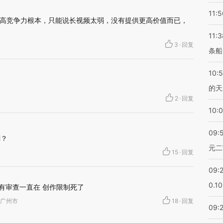
11:5
高竞争力根本，只能说长视频太弱，没有提供更高价值而已，
11:3
3
·
回复
条船
10:
的天
2
·
回复
10:
09:
剧？
元二
15
·
回复
09:
0.1
还有审查一直在 创作限制死了
东省广州市
18
·
回复
09: