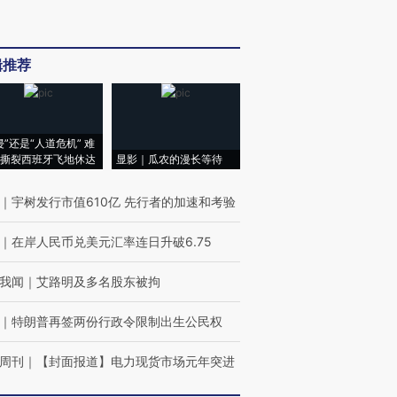
辑推荐
侵”还是“人道危机” 难
撕裂西班牙飞地休达
显影｜瓜农的漫长等待
｜
宇树发行市值610亿 先行者的加速和考验
｜
在岸人民币兑美元汇率连日升破6.75
我闻
｜
艾路明及多名股东被拘
｜
特朗普再签两份行政令限制出生公民权
周刊
｜
【封面报道】电力现货市场元年突进