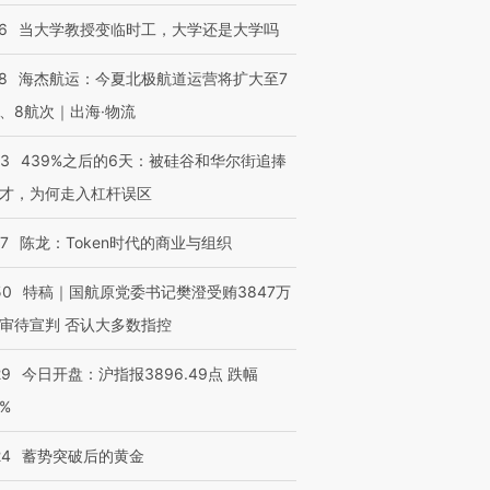
6
当大学教授变临时工，大学还是大学吗
8
海杰航运：今夏北极航道运营将扩大至7
、8航次｜出海·物流
53
439%之后的6天：被硅谷和华尔街追捧
才，为何走入杠杆误区
07
陈龙：Token时代的商业与组织
50
特稿｜国航原党委书记樊澄受贿3847万
审待宣判 否认大多数指控
29
今日开盘：沪指报3896.49点 跌幅
0%
24
蓄势突破后的黄金