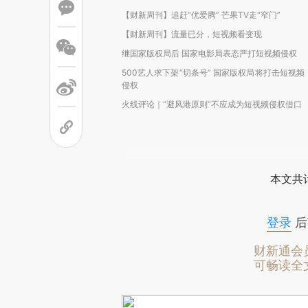
【财新周刊】追赶“优爱腾” 芒果TV走“窄门”
【财新周刊】流量已分，短视频看变现
继国家版权局后 国家电影局表态严打短视频侵权
500艺人求下架“切条号” 国家版权局将打击短视频
侵权
火线评论｜“避风港原则”不应成为短视频侵权借口
本文共计
登录
后
财新通会
可畅读全