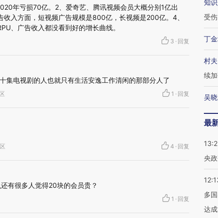
知识
020年亏损70亿。2、爱奇艺、腾讯视频会员大概分别1亿出
受伤
收入方面，短视频广告规模是800亿，长视频是200亿。4、
RPU、广告收入都没看到好的增长曲线。
丁金
3
·
回复
村夫
续加
十集电视剧的人也就只有生活安逸工作清闲的那部分人了
仑区
1
·
回复
吴晓
最
13:
禺区
4
·
回复
央政
12:1
么还有很多人觉得20块的会员贵？
多国
1
·
回复
达成