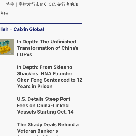
51
特稿｜宇树发行市值610亿 先行者的加
考验
lish - Caixin Global
In Depth: The Unfinished
Transformation of China’s
LGFVs
In Depth: From Skies to
Shackles, HNA Founder
Chen Feng Sentenced to 12
Years in Prison
U.S. Details Steep Port
Fees on China-Linked
Vessels Starting Oct. 14
The Shady Deals Behind a
Veteran Banker’s