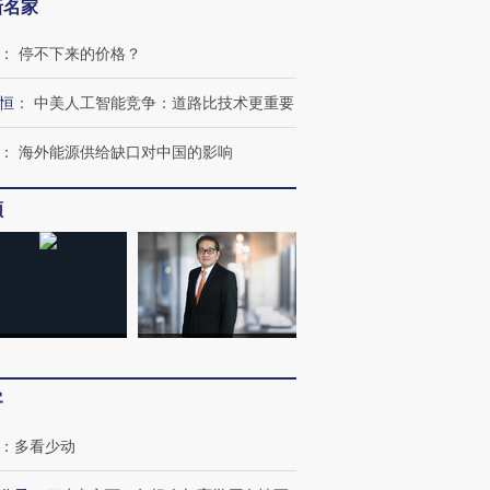
新名家
：
停不下来的价格？
恒
：
中美人工智能竞争：道路比技术更重要
：
海外能源供给缺口对中国的影响
频
客
：
多看少动