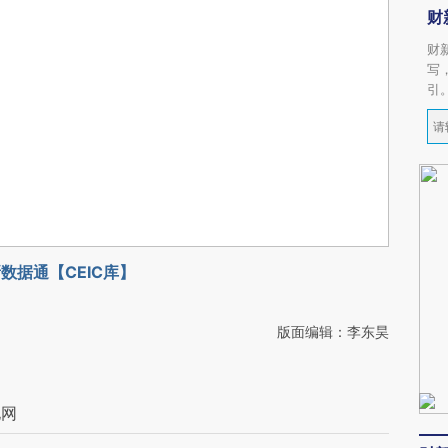
财
财
写
引
数据通【CEIC库】
版面编辑：李东昊
电网