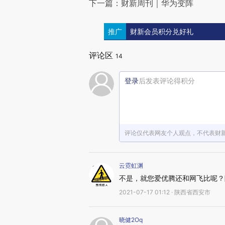
下一篇：财新周刊｜华为变阵
推广
财新会员积分兑好礼
评论区
14
登录
后发表评论得积分
评论仅代表网友个人观点，不代表财
云霓虹渊
不是，就您爱优腾还和网飞比呢？
2021-07-17 01:12 · 陕西省西安市
晓健2Oq