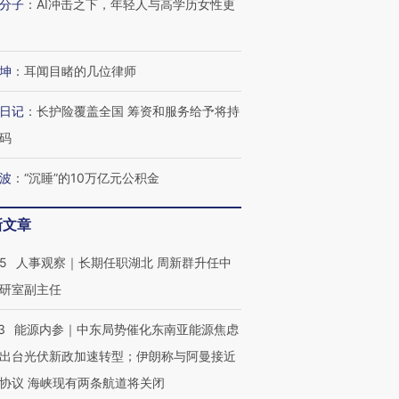
分子
：
AI冲击之下，年轻人与高学历女性更
坤
：
耳闻目睹的几位律师
日记
：
长护险覆盖全国 筹资和服务给予将持
码
波
：
“沉睡”的10万亿元公积金
新文章
25
人事观察｜长期任职湖北 周新群升任中
研室副主任
3
能源内参｜中东局势催化东南亚能源焦虑
出台光伏新政加速转型；伊朗称与阿曼接近
协议 海峡现有两条航道将关闭