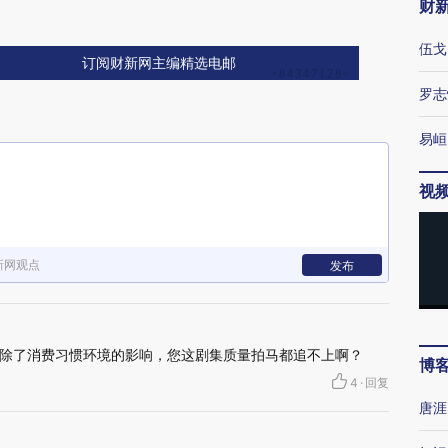
财
伍戈
订阅财新网主编精选电邮
罗志
易峘
视
新网观点
发布
除了消费习惯环境的影响，您这剧集质量拍马都追不上啊？
博
4
·
回复
唐涯