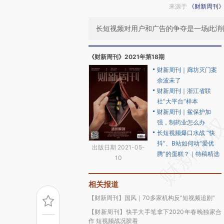
来源于
《财新周刊
长短视频对用户和广告的争夺是一场此消
《财新周刊》2021年第18期
财新周刊｜廊坊灭门案
余波未了
财新周刊｜浙江省联
社“大平台”样本
财新周刊｜鲎保护加
强，制药业怎么办
长短视频爆口水战 “快
抖”、B站如何动“爱优
出版日期 2021-05-
腾”的蛋糕？｜特稿精选
10
相关报道
【财新周刊】国风｜70多家机构反“短视频追剧”
【财新周刊】快手大手笔拿下2020年春晚独家合
作 短视频战况胶着