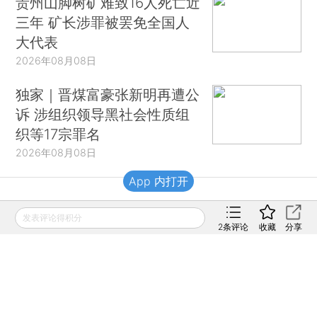
贵州山脚树矿难致16人死亡近
三年 矿长涉罪被罢免全国人
大代表
2026年08月08日
独家｜晋煤富豪张新明再遭公
诉 涉组织领导黑社会性质组
织等17宗罪名
2026年08月08日
App 内打开
财新移动
发表评论得积分
2
条评论
收藏
分享
财新
财新周刊
Caixin
登录
网页版
订阅电邮
|
|