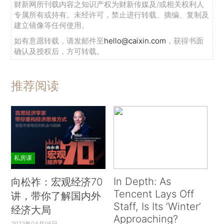
财新网所刊载内容之知识产权为财新传媒及/或相关权利人
专属所有或持有。未经许可，禁止进行转载、摘编、复制及
建立镜像等任何使用。
如有意愿转载，请发邮件至
hello@caixin.com
，获得书面
确认及授权后，方可转载。
推荐阅读
私房课
In Depth: As
向松祚：宏观经济70
Tencent Lays Off
讲，带你了解国内外
Staff, Is Its ‘Winter’
经济大局
Approaching?
2022年04月06日