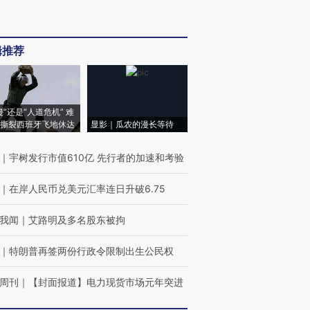
辑推荐
侵”还是“人道危机” 难
撕裂西班牙飞地休达
显影｜瓜农的漫长等待
｜
宇树发行市值610亿 先行者的加速和考验
｜
在岸人民币兑美元汇率连日升破6.75
我闻
｜
艾路明及多名股东被拘
｜
特朗普再签两份行政令限制出生公民权
周刊
｜
【封面报道】电力现货市场元年突进