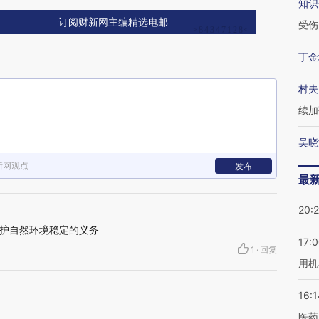
知识
订阅财新网主编精选电邮
受伤
丁金
村夫
续加
吴晓
新网观点
发布
最
20:
护自然环境稳定的义务
17:
1
·
回复
用机
16:1
医药