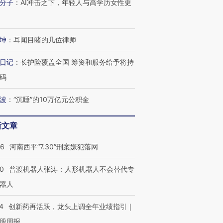
分子
：
AI冲击之下，年轻人与高学历女性更
坤
：
耳闻目睹的几位律师
日记
：
长护险覆盖全国 筹资和服务给予将持
码
波
：
“沉睡”的10万亿元公积金
新文章
26
河南西平“7.30”刑案嫌犯落网
00
普渡机器人张涛：人形机器人不会替代专
器人
4
创新药再活跃，龙头上调全年业绩指引｜
股周报