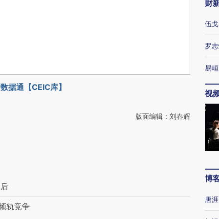
财
伍戈
罗志
易峘
数据通【CEIC库】
视
版面编辑：刘春辉
博
喷后
唐涯
空频轨竞争