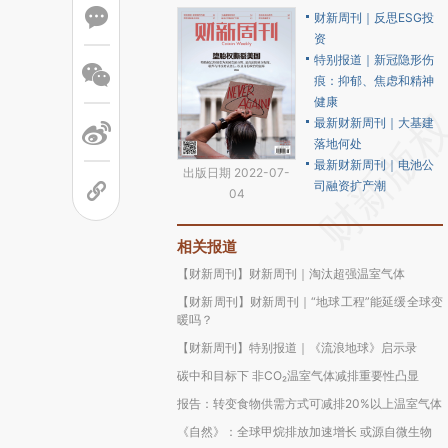
财新周刊｜反思ESG投
资
特别报道｜新冠隐形伤
痕：抑郁、焦虑和精神
健康
最新财新周刊｜大基建
落地何处
最新财新周刊｜电池公
出版日期 2022-07-
司融资扩产潮
04
相关报道
【财新周刊】财新周刊｜淘汰超强温室气体
【财新周刊】财新周刊｜“地球工程”能延缓全球变
暖吗？
【财新周刊】特别报道｜《流浪地球》启示录
碳中和目标下 非CO₂温室气体减排重要性凸显
报告：转变食物供需方式可减排20%以上温室气体
《自然》：全球甲烷排放加速增长 或源自微生物