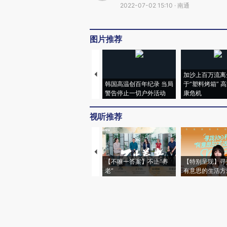
2022-07-02 15:10 · 南通
图片推荐
加沙上百万流离
韩国高温创百年纪录 当局
于“塑料烤箱” 
警告停止一切户外活动
康危机
视听推荐
【不唯一答案】不止“养
【特别呈现】寻
老”
有意思的生活方