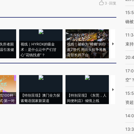
3
·
回复
15:5
确被
11:3
束持
失所者困
视线｜HYROX的吸金
视线｜被称为“蟑螂”的印
视线｜“入侵
高温引发健
术：是什么让中产们甘
度Z世代 用街头抗争将教
机”？难民潮
心“花钱找虐”？
育部长拱下台
飞地休达
20:
17:
空”
【推广】走
15:
找100种
【特别呈现】澳门全力探
【特别呈现】《东莞，人
会，让数智科
式·第一对
索葡语国家新渠道
间便利店》倾情上线
业
资超
14:
13: