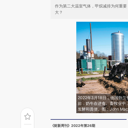
作为第二大温室气体，甲烷减排为何重要
大？
2022年3月18日，德国
前，奶牛在进食。畜牧业中
发酵和粪便。图：John MacD
《财新周刊》2022年第26期