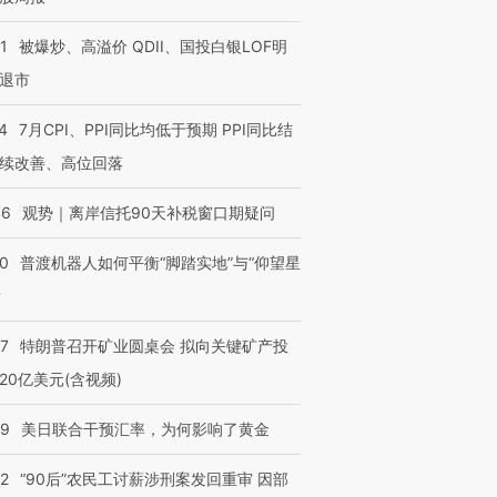
1
被爆炒、高溢价 QDII、国投白银LOF明
退市
4
7月CPI、PPI同比均低于预期 PPI同比结
续改善、高位回落
”还是“人道危
湖北宜昌局部短时降雨
哈尔滨遭遇短时极端强降
撕裂西班牙
128毫米 紧急转移近
雨 3小时累计雨量超80毫
秘鲁纳斯
4000人
米
13人遇难
46
观势｜离岸信托90天补税窗口期疑问
00
普渡机器人如何平衡“脚踏实地”与“仰望星
？
进第四届链博
【商旅对话】华住集团
57
特朗普召开矿业圆桌会 拟向关键矿产投
技“链”接产
【特别呈现】寻找100种
CFO：不靠规模取胜，华
【特别呈
有意思的生活方式·第三对
住三大增长引擎是什么？
有意思的
20亿美元(含视频)
09
美日联合干预汇率，为何影响了黄金
32
“90后”农民工讨薪涉刑案发回重审 因部