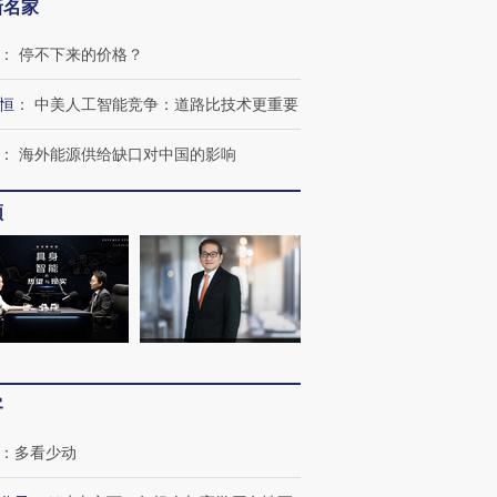
新名家
：
停不下来的价格？
恒
：
中美人工智能竞争：道路比技术更重要
：
海外能源供给缺口对中国的影响
频
客
：
多看少动