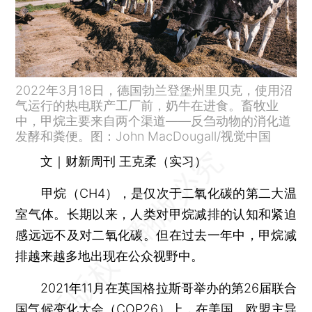
2022年3月18日，德国勃兰登堡州里贝克，使用沼
气运行的热电联产工厂前，奶牛在进食。畜牧业
中，甲烷主要来自两个渠道——反刍动物的消化道
发酵和粪便。图：John MacDougall/视觉中国
文｜财新周刊 王克柔（实习）
甲烷（CH4），是仅次于二氧化碳的第二大温
室气体。长期以来，人类对甲烷减排的认知和紧迫
感远远不及对二氧化碳。但在过去一年中，甲烷减
排越来越多地出现在公众视野中。
2021年11月在英国格拉斯哥举办的第26届联合
国气候变化大会（COP26）上，在美国、欧盟主导