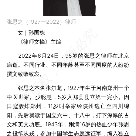
张思之（1927—2022）律师
文｜孙国栋
《律师文摘》主编
2022年6月24日，95岁的张思之律师在北京
病逝。不同行业、不同年龄甚至不同国度的人纷纷
撰文致敬致哀。
张思之本名张尔龙，1927年生于河南郑州一个
中医世家。少聪慧，5岁入郑县县立第一完小。因
日寇轰炸郑州，11岁时举家经陕州逃亡至四川绵
阳，先后就读于国立六中、十八中，打下深厚的古
文和英文功底。1943年，刚满16岁的热血少年张思
之投笔从戎，参加中国学生志愿远征军，编入独立