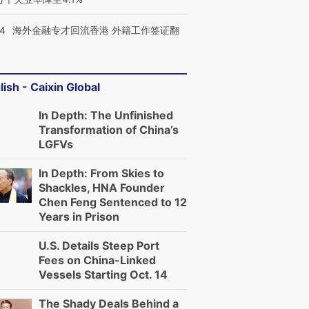
进第四届链博
【商旅对话】华住集团
技“链”接产
【特别呈现】寻找100种
CFO：不靠规模取胜，华
【特别呈
14
海外金融专才回流香港 外籍工作签证翻
有意思的生活方式·第三对
住三大增长引擎是什么？
有意思的
lish - Caixin Global
In Depth: The Unfinished
Transformation of China’s
LGFVs
In Depth: From Skies to
Shackles, HNA Founder
Chen Feng Sentenced to 12
Years in Prison
U.S. Details Steep Port
Fees on China-Linked
Vessels Starting Oct. 14
The Shady Deals Behind a