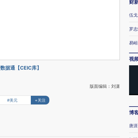
财
伍戈
罗志
易峘
视
数据通【CEIC库】
版面编辑：刘潇
#美元
+关注
博
唐涯