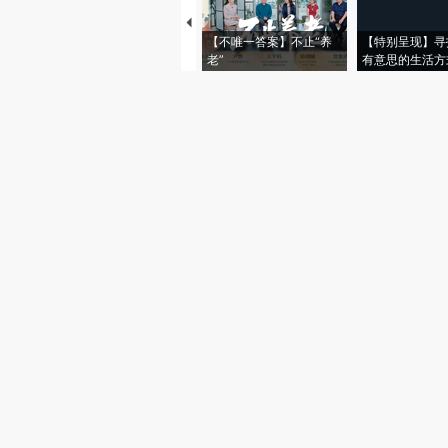
【不唯一答案】不止“养
【特别呈现】寻
老”
有意思的生活方