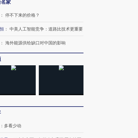
新名家
：
停不下来的价格？
恒
：
中美人工智能竞争：道路比技术更重要
：
海外能源供给缺口对中国的影响
频
客
：
多看少动