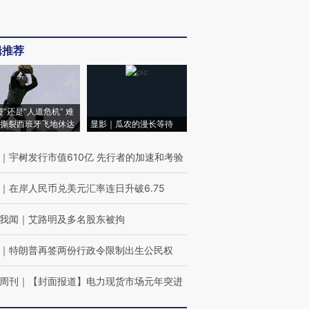
辑推荐
侵”还是“人道危机” 难
撕裂西班牙飞地休达
显影｜瓜农的漫长等待
｜
宇树发行市值610亿 先行者的加速和考验
｜
在岸人民币兑美元汇率连日升破6.75
我闻
｜
艾路明及多名股东被拘
｜
特朗普再签两份行政令限制出生公民权
周刊
｜
【封面报道】电力现货市场元年突进