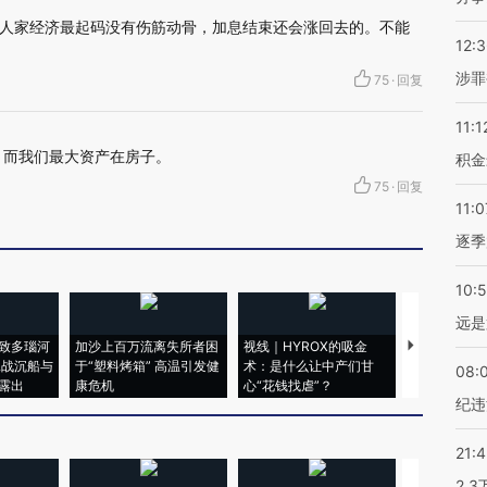
人家经济最起码没有伤筋动骨，加息结束还会涨回去的。不能
12:
涉罪
75
·
回复
11:1
，而我们最大资产在房子。
积金
75
·
回复
11:0
逐季
10:
远是
致多瑙河
加沙上百万流离失所者困
视线｜HYROX的吸金
马航飞行员
二战沉船与
于“塑料烤箱” 高温引发健
术：是什么让中产们甘
粒摇头丸 尿
08:
露出
康危机
心“花钱找虐”？
毒品
纪违
21:
2.