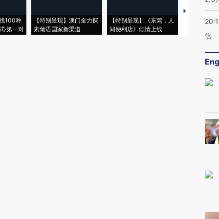
【推广】走
找100种
【特别呈现】澳门全力探
【特别呈现】《东莞，人
会，让数智科
20:
式·第一对
索葡语国家新渠道
间便利店》倾情上线
业
倍
Eng