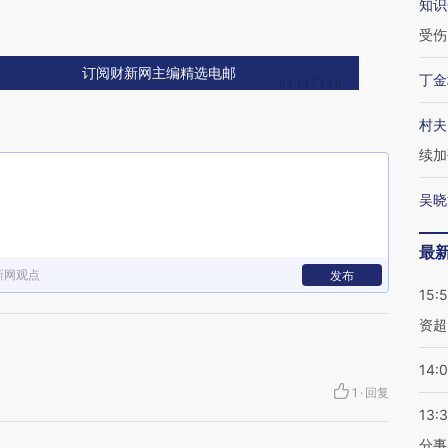
知识
受伤
订阅财新网主编精选电邮
丁金
村夫
续加
吴晓
最
新网观点
发布
15:
资超
14:
1
·
回复
13:
分事