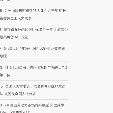
36
贵州山脚树矿难致16人死亡近三年 矿长
被罢免全国人大代表
2
非京籍五环内购房社保降至一年 北京市公
最高可贷340万元
7
寒武纪上半年净利润同比翻倍 营收增速
放缓
53
对话｜邱仁宗：临床研究参与者的安全永
第一位
跨国走私7万
视线｜被称为“蟑螂”的印
视线｜“入侵”还是“人道危
检体内含3种
度Z世代 用街头抗争将教
机”？难民潮撕裂西班牙
秘鲁纳斯
06
全国人大常委会：六名将领涉嫌严重违
育部长拱下台
飞地休达
13人遇难
法 被罢免全国人大代表
43
7月美国劳动力市场意外放缓 岗位减少
3万个失业率降至4.1%