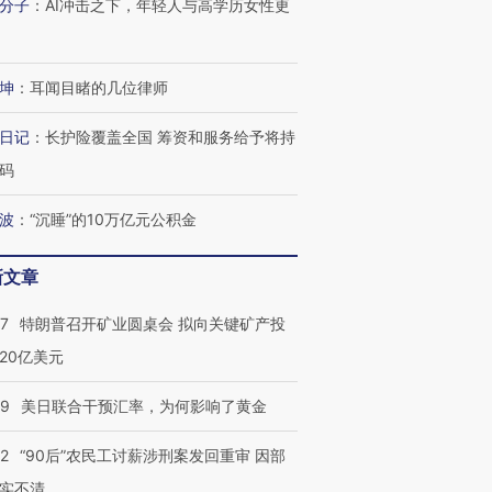
分子
：
AI冲击之下，年轻人与高学历女性更
坤
：
耳闻目睹的几位律师
日记
：
长护险覆盖全国 筹资和服务给予将持
码
波
：
“沉睡”的10万亿元公积金
新文章
57
特朗普召开矿业圆桌会 拟向关键矿产投
20亿美元
09
美日联合干预汇率，为何影响了黄金
32
“90后”农民工讨薪涉刑案发回重审 因部
实不清