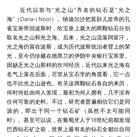
近代以前与“光之山”齐名的钻石是“光之
海”（Daria-i Noor）。纳迪尔沙把莫卧儿皇帝的孔
雀宝座带回波斯时，给宝座上最大的两颗钻石分别
取名光之山和光之海。后来，光之山流落阿富汗，
光之海仍留在波斯，成为历代波斯统治者臂上的荣
光，至今仍珍藏在德黑兰的伊朗中央银行宝库里。
因缺乏光之山那样的坎坷经历，近代以来光之海在
名气上落在后面，尽管从宝石学的角度看，它一点
也不比光之山逊色。有关这两颗钻石各自的来历，
何时何处由何人发现，最初为何人拥有，几乎没有
任何可靠的史料。不过，研究者普遍相信它们是同
源的，即出于同一个钻石矿（虽然不太可能同
时）。甚至可以说，在葡萄牙人于18世纪前期发现
巴西钻石矿之前，世界上最有名的钻石全都出自同