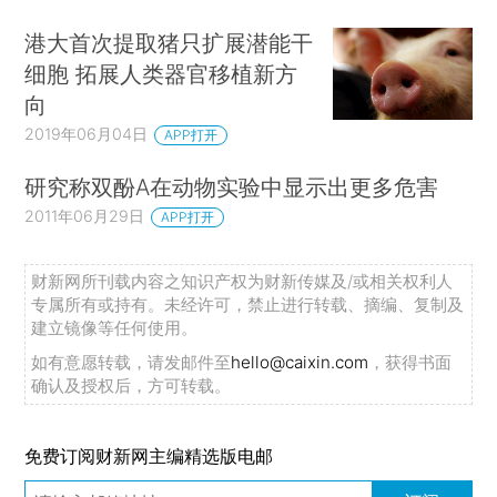
港大首次提取猪只扩展潜能干
细胞 拓展人类器官移植新方
向
2019年06月04日
APP打开
研究称双酚A在动物实验中显示出更多危害
2011年06月29日
APP打开
财新网所刊载内容之知识产权为财新传媒及/或相关权利人
专属所有或持有。未经许可，禁止进行转载、摘编、复制及
建立镜像等任何使用。
如有意愿转载，请发邮件至
hello@caixin.com
，获得书面
确认及授权后，方可转载。
免费订阅财新网主编精选版电邮