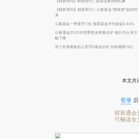
【财新周刊】财新周刊｜基金流量营销乱象
【财新周刊】财新周刊｜公募基金“降薪潮”如何到
来
公募基金一季度开门红 股票基金平均收益5.44%
公募基金2022年四季度保有量出炉 银行市占率大
幅下降
首个外资募集的人民币S基金出炉 目标规模15亿
本文共计
登录
后
财新通会
可畅读全