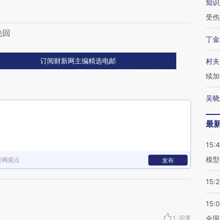
知识
受伤
轮回
丁金
村夫
订阅财新网主编精选电邮
续加
吴晓
最
15:
模型
新网观点
发布
15:2
15:
1
·
回复
全国