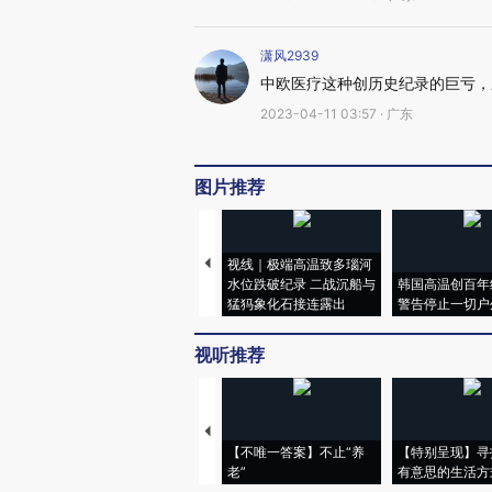
潇风2939
中欧医疗这种创历史纪录的巨亏，
2023-04-11 03:57 · 广东
图片推荐
视线｜极端高温致多瑙河
水位跌破纪录 二战沉船与
韩国高温创百年
猛犸象化石接连露出
警告停止一切户
视听推荐
【不唯一答案】不止“养
【特别呈现】寻
老”
有意思的生活方