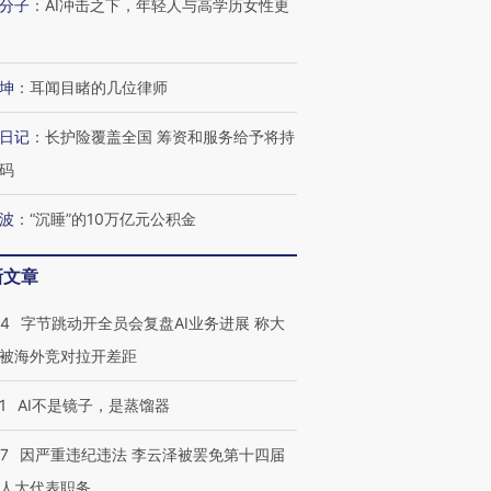
分子
：
AI冲击之下，年轻人与高学历女性更
坤
：
耳闻目睹的几位律师
日记
：
长护险覆盖全国 筹资和服务给予将持
码
波
：
“沉睡”的10万亿元公积金
新文章
44
字节跳动开全员会复盘AI业务进展 称大
被海外竞对拉开差距
1
AI不是镜子，是蒸馏器
07
因严重违纪违法 李云泽被罢免第十四届
人大代表职务