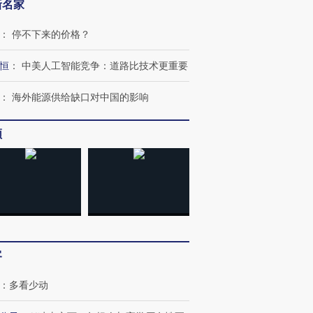
新名家
：
停不下来的价格？
恒
：
中美人工智能竞争：道路比技术更重要
：
海外能源供给缺口对中国的影响
频
客
：
多看少动