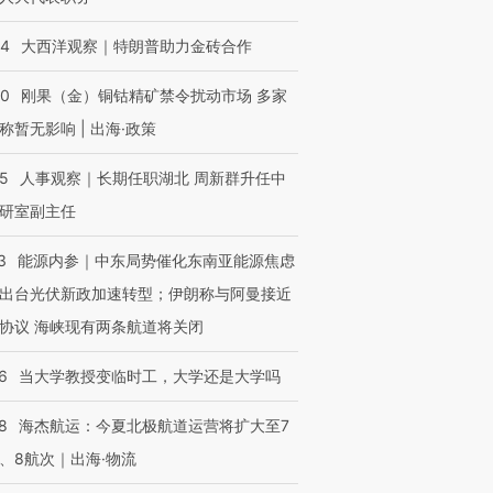
44
大西洋观察｜特朗普助力金砖合作
40
刚果（金）铜钴精矿禁令扰动市场 多家
称暂无影响 | 出海·政策
25
人事观察｜长期任职湖北 周新群升任中
研室副主任
3
能源内参｜中东局势催化东南亚能源焦虑
OX的吸金
马航飞行员跨国走私7万
视线｜被称为“蟑螂”的印
让中产们甘
粒摇头丸 尿检体内含3种
度Z世代 用街头抗争将教
秘鲁纳斯
出台光伏新政加速转型；伊朗称与阿曼接近
”？
毒品
育部长拱下台
13人遇难
协议 海峡现有两条航道将关闭
6
当大学教授变临时工，大学还是大学吗
8
海杰航运：今夏北极航道运营将扩大至7
进第四届链博
【商旅对话】华住集团
技“链”接产
【特别呈现】寻找100种
CFO：不靠规模取胜，华
【特别呈
、8航次｜出海·物流
有意思的生活方式·第三对
住三大增长引擎是什么？
有意思的