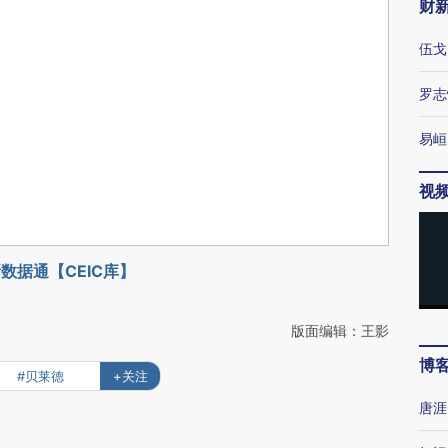
财
伍戈
罗志
易峘
视
数据通【CEIC库】
版面编辑：王影
博
#贝莱德
+关注
唐涯