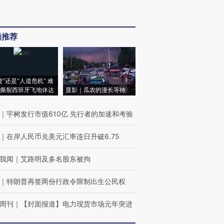
辑推荐
侵”还是“人道危机” 难
撕裂西班牙飞地休达
显影｜瓜农的漫长等待
｜
宇树发行市值610亿 先行者的加速和考验
｜
在岸人民币兑美元汇率连日升破6.75
我闻
｜
艾路明及多名股东被拘
｜
特朗普再签两份行政令限制出生公民权
周刊
｜
【封面报道】电力现货市场元年突进