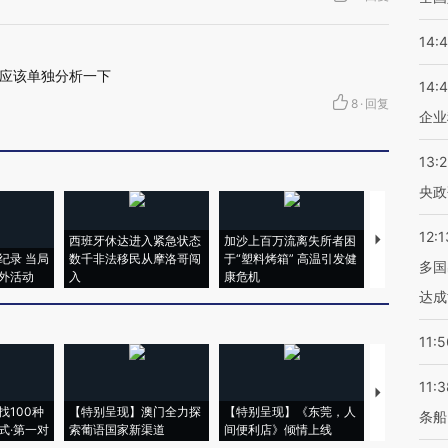
14:
应该单独分析一下
14:
8
·
回复
企业
13:
央政
12:1
西班牙休达进入紧急状态
加沙上百万流离失所者困
视线｜HYR
纪录 当局
数千非法移民从摩洛哥闯
于“塑料烤箱” 高温引发健
术：是什么
多国
外活动
入
康危机
心“花钱找虐
达成
11:5
11:3
【推广】走
找100种
【特别呈现】澳门全力探
【特别呈现】《东莞，人
会，让数智科
条船
式·第一对
索葡语国家新渠道
间便利店》倾情上线
业