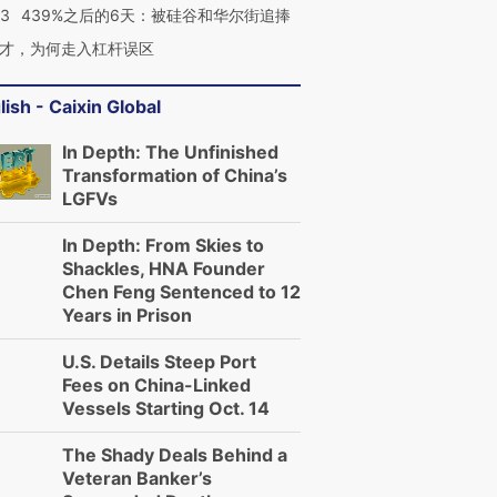
53
439%之后的6天：被硅谷和华尔街追捧
才，为何走入杠杆误区
lish - Caixin Global
In Depth: The Unfinished
Transformation of China’s
LGFVs
In Depth: From Skies to
Shackles, HNA Founder
Chen Feng Sentenced to 12
Years in Prison
U.S. Details Steep Port
Fees on China-Linked
Vessels Starting Oct. 14
The Shady Deals Behind a
Veteran Banker’s