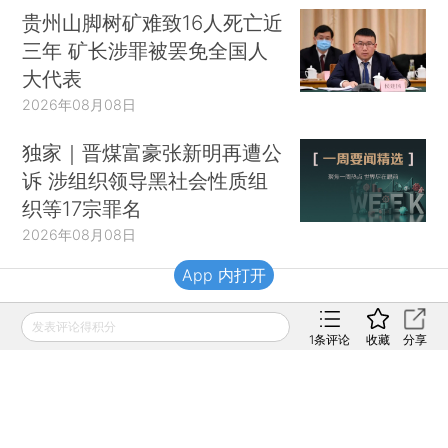
贵州山脚树矿难致16人死亡近
三年 矿长涉罪被罢免全国人
大代表
2026年08月08日
独家｜晋煤富豪张新明再遭公
诉 涉组织领导黑社会性质组
织等17宗罪名
2026年08月08日
App 内打开
财新移动
发表评论得积分
1
条评论
收藏
分享
财新
财新周刊
Caixin