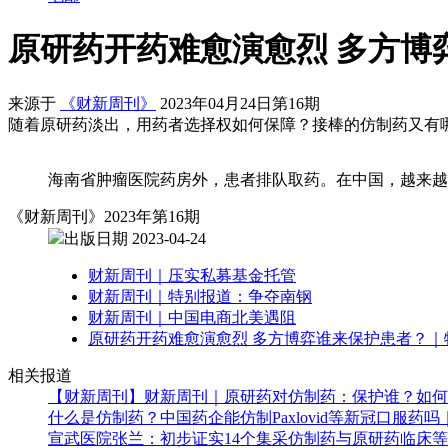
原研药开药难愈演愈烈 多方博
来源于
《财新周刊》
2023年04月24日第16期
随着原研药淡出，用药者选择权如何保障？接棒的仿制药又有
海南省肿瘤医院药房外，患者排队取药。在中国，越来越
《财新周刊》2023年第16期
出版日期 2023-04-24
财新周刊｜压实私募基金托管
财新周刊｜特别报道：争夺南钢
财新周刊｜中国电商北美遇阻
原研药开药难愈演愈烈 多方博弈谁来保护患者？｜
相关报道
【财新周刊】财新周刊｜原研药对仿制药：保护谁？如何
什么是仿制药？中国药企能仿制Paxlovid等新冠口服药吗
宣武医院张兰：初步证实14个集采仿制药与原研药临床