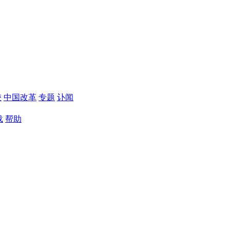
较
中国改革
专题
讣闻
载
帮助