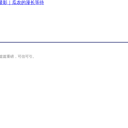
显影｜瓜农的漫长等待
篇篇重磅，可信可引。