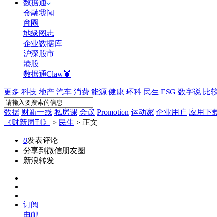
数据通
金融我闻
商圈
地缘图志
企业数据库
沪深股市
港股
数据通Claw🦞
更多
科技
地产
汽车
消费
能源
健康
环科
民生
ESG
数字说
比
数据
财新一线
私房课
会议
Promotion
运动家
企业用户
应用下
《财新周刊》
>
民生
>
正文
0
发表评论
分享到微信朋友圈
新浪转发
订阅
电邮