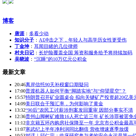
博客
唐涯
：
多看少动
知识分子
：
AI冲击之下，年轻人与高学历女性更受伤
丁金坤
：
耳闻目睹的几位律师
村夫日记
：
长护险覆盖全国 筹资和服务给予将持续加码
吴晓波
：
“沉睡”的10万亿元公积金
最新文章
20:46
离岸信托90天补税窗口期疑问
17:00
普渡机器人如何平衡“脚踏实地”与“仰望星空”？
15:57
特朗普召开矿业圆桌会 拟向关键矿产投资超20亿美
14:09
美日联合干预汇率，为何影响了黄金
13:32
“90后”农民工讨薪涉刑案发回重审 因部分事实不清
12:36
贵州山脚树矿难致16人死亡近三年 矿长涉罪被罢免
11:12
非京籍五环内购房社保降至一年 北京市公积金最高可
11:07
寒武纪上半年净利润同比翻倍 营收增速逐季放缓
10:53
对话｜邱仁宗：临床研究参与者的安全永远是第一