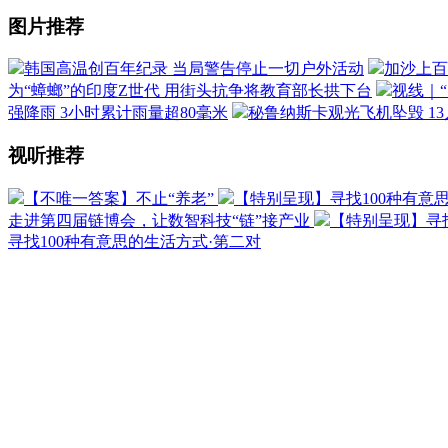
图片推荐
韩国高温创百年纪录 当局警告停止一切户外活动
加沙上百
为“蟑螂”的印度Z世代 用街头抗争将教育部长拱下台
视线｜
强降雨 3小时累计雨量超80毫米
秘鲁纳斯卡观光飞机坠毁 1
视听推荐
【不唯一答案】不止“养老”
【特别呈现】寻找100种有意
走进第四届链博会，让数智科技“链”接产业
【特别呈现】寻找
寻找100种有意思的生活方式·第二对