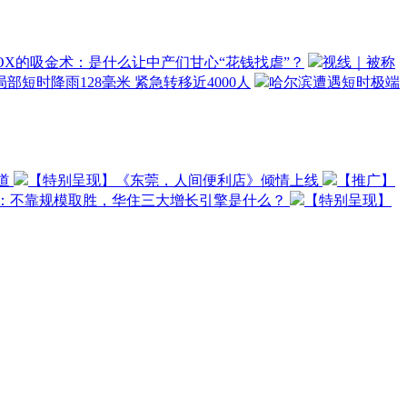
OX的吸金术：是什么让中产们甘心“花钱找虐”？
视线｜被称
部短时降雨128毫米 紧急转移近4000人
哈尔滨遭遇短时极端
道
【特别呈现】《东莞，人间便利店》倾情上线
【推广】
O：不靠规模取胜，华住三大增长引擎是什么？
【特别呈现】