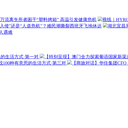
万流离失所者困于“塑料烤箱” 高温引发健康危机
视线｜HYR
“入侵”还是“人道危机”？难民潮撕裂西班牙飞地休达
湖北宜昌局
3人遇难
思的生活方式·第一对
【特别呈现】澳门全力探索葡语国家新渠
100种有意思的生活方式·第三对
【商旅对话】华住集团CF