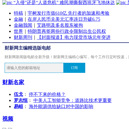
“入侵”还是“人道危机” 难民潮撕裂西班牙飞地休达
特稿
｜
宇树发行市值610亿 先行者的加速和考验
金融
｜
在岸人民币兑美元汇率连日升破6.75
金融我闻
｜
艾路明及多名股东被拘
世界
｜
特朗普再签两份行政令限制出生公民权
财新周刊
｜
【封面报道】电力现货市场元年突进
财新网主编精选版电邮
财新网新闻版电邮全新升级！财新网主编精心编写，每个工作日定时投递，
订阅
财新名家
伍戈
：
停不下来的价格？
罗志恒
：
中美人工智能竞争：道路比技术更重要
易峘
：
海外能源供给缺口对中国的影响
视频