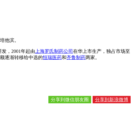
培他滨。
，2001年起由
上海罗氏制药公司
在华上市生产，独占市场至
份额逐渐转移给中选的
恒瑞医药
和
齐鲁制药
两家。
分享到微信朋友圈
分享到新浪微博