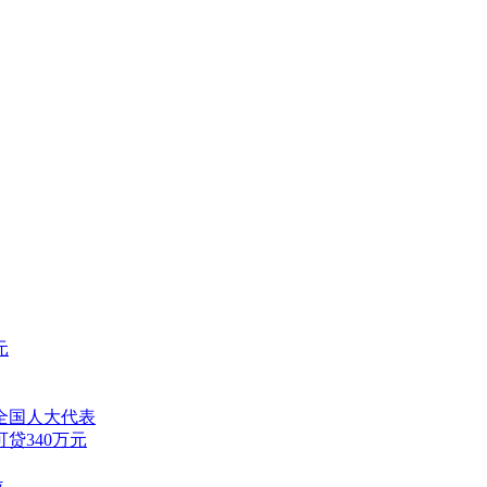
元
全国人大代表
贷340万元
位