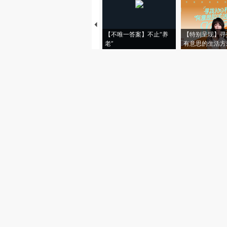
【不唯一答案】不止“养
【特别呈现】寻
老”
有意思的生活方