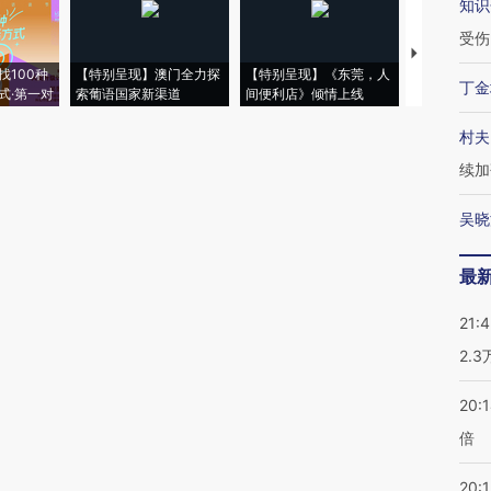
知识
受伤
【推广】走
找100种
【特别呈现】澳门全力探
【特别呈现】《东莞，人
会，让数智科
丁金
式·第一对
索葡语国家新渠道
间便利店》倾情上线
业
村夫
续加
吴晓
最
21:
2.
20:
倍
20:1