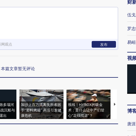
财
伍戈
罗志
易峘
新网观点
发布
视
本篇文章暂无评论
致多瑙河
加沙上百万流离失所者困
视线｜HYROX的吸金
马航飞行员
二战沉船与
于“塑料烤箱” 高温引发健
术：是什么让中产们甘
粒摇头丸 尿
博
露出
康危机
心“花钱找虐”？
毒品
唐涯