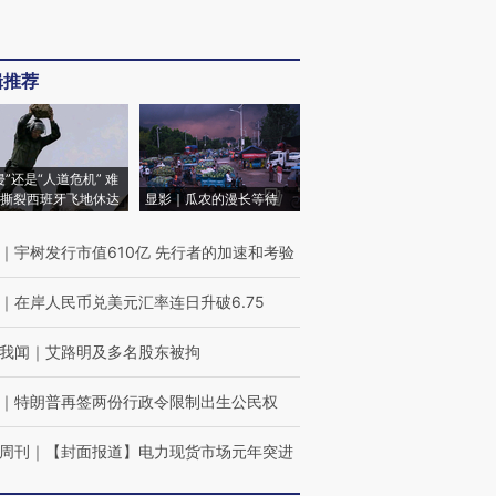
辑推荐
侵”还是“人道危机” 难
撕裂西班牙飞地休达
显影｜瓜农的漫长等待
｜
宇树发行市值610亿 先行者的加速和考验
｜
在岸人民币兑美元汇率连日升破6.75
我闻
｜
艾路明及多名股东被拘
｜
特朗普再签两份行政令限制出生公民权
周刊
｜
【封面报道】电力现货市场元年突进