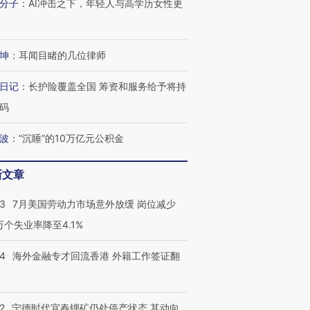
分子
：
AI冲击之下，年轻人与高学历女性更
进第四届链博
【商旅对话】华住集团
技“链”接产
【特别呈现】寻找100种
CFO：不靠规模取胜，华
【特别呈
坤
：
耳闻目睹的几位律师
有意思的生活方式·第三对
住三大增长引擎是什么？
有意思的
日记
：
长护险覆盖全国 筹资和服务给予将持
码
波
：
“沉睡”的10万亿元公积金
新文章
43
7月美国劳动力市场意外放缓 岗位减少
3万个失业率降至4.1%
14
海外金融专才回流香港 外籍工作签证翻
2
宁德时代宜春锂矿仍处停产状态 其动向