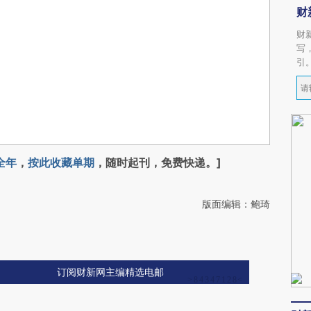
财
财
写
引
全年
，
按此收藏单期
，随时起刊，免费快递。]
版面编辑：鲍琦
订阅财新网主编精选电邮