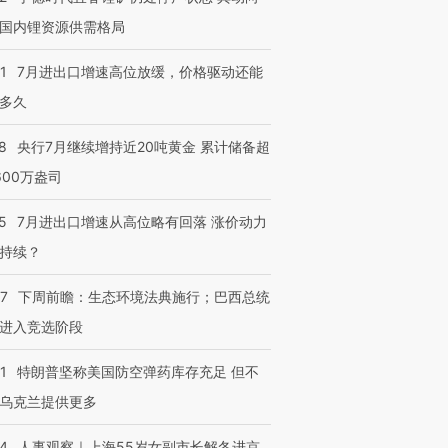
国内锂资源供需格局
1
7月进出口增速高位放缓，价格驱动还能
多久
8
央行7月继续增持近20吨黄金 累计储备超
600万盎司
5
7月进出口增速从高位略有回落 涨价动力
持续？
07
下周前瞻：生态环境法典施行；巴西总统
进入竞选阶段
1
特朗普坚称美国防空弹药库存充足 但不
乌克兰提供更多
24
人事观察｜上海55岁女副市长解冬进京