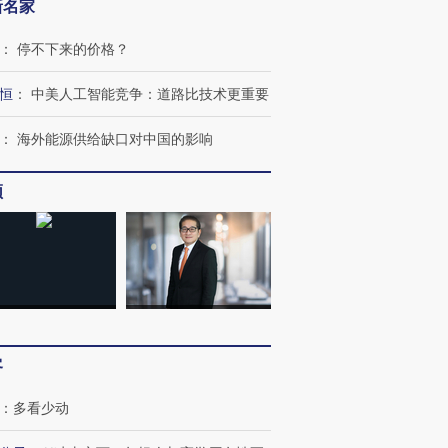
新名家
：
停不下来的价格？
恒
：
中美人工智能竞争：道路比技术更重要
：
海外能源供给缺口对中国的影响
频
跨国走私7万
视线｜被称为“蟑螂”的印
视线｜“入侵”还是“人道危
检体内含3种
客
度Z世代 用街头抗争将教
机”？难民潮撕裂西班牙
秘鲁纳斯
育部长拱下台
飞地休达
13人遇难
：
多看少动