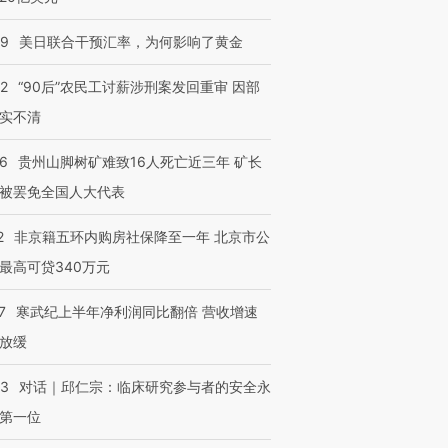
09
美日联合干预汇率，为何影响了黄金
32
“90后”农民工讨薪涉刑案发回重审 因部
实不清
36
贵州山脚树矿难致16人死亡近三年 矿长
被罢免全国人大代表
2
非京籍五环内购房社保降至一年 北京市公
最高可贷340万元
7
寒武纪上半年净利润同比翻倍 营收增速
放缓
53
对话｜邱仁宗：临床研究参与者的安全永
第一位