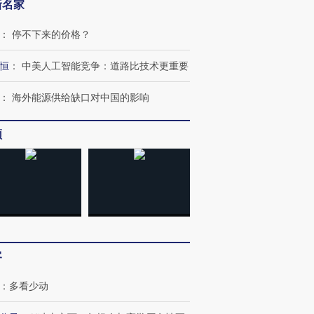
新名家
：
停不下来的价格？
恒
：
中美人工智能竞争：道路比技术更重要
：
海外能源供给缺口对中国的影响
频
客
跨国走私7万
视线｜被称为“蟑螂”的印
视线｜“入侵”还是“人道危
检体内含3种
度Z世代 用街头抗争将教
机”？难民潮撕裂西班牙
秘鲁纳斯
：
多看少动
育部长拱下台
飞地休达
13人遇难