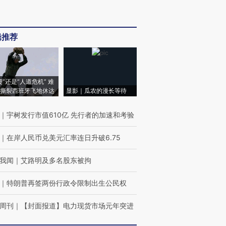
辑推荐
侵”还是“人道危机” 难
撕裂西班牙飞地休达
显影｜瓜农的漫长等待
｜
宇树发行市值610亿 先行者的加速和考验
｜
在岸人民币兑美元汇率连日升破6.75
我闻
｜
艾路明及多名股东被拘
｜
特朗普再签两份行政令限制出生公民权
周刊
｜
【封面报道】电力现货市场元年突进