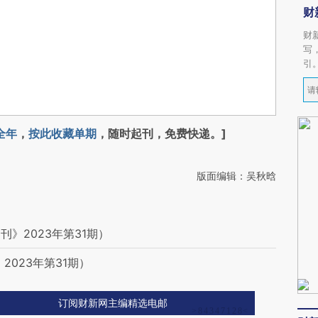
财
财
写
引
全年
，
按此收藏单期
，随时起刊，免费快递。]
版面编辑：吴秋晗
》2023年第31期）
023年第31期）
订阅财新网主编精选电邮