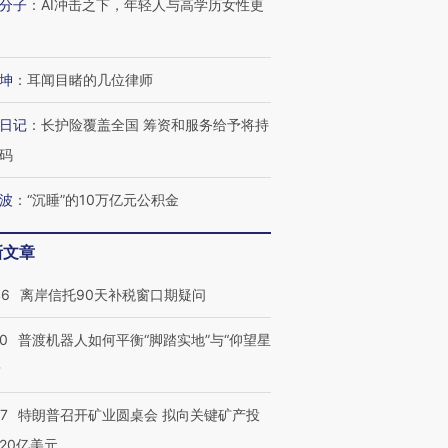
分子
：
AI冲击之下，年轻人与高学历女性更
坤
：
耳闻目睹的几位律师
进第四届链博
【商旅对话】华住集团
技“链”接产
【特别呈现】寻找100种
CFO：不靠规模取胜，华
【特别呈
有意思的生活方式·第三对
住三大增长引擎是什么？
有意思的
日记
：
长护险覆盖全国 筹资和服务给予将持
码
波
：
“沉睡”的10万亿元公积金
新文章
46
离岸信托90天补税窗口期疑问
00
普渡机器人如何平衡“脚踏实地”与“仰望星
？
57
特朗普召开矿业圆桌会 拟向关键矿产投
20亿美元