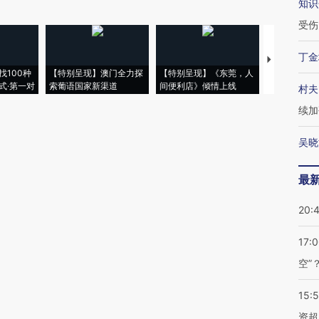
知识
受伤
丁金
【推广】走
找100种
【特别呈现】澳门全力探
【特别呈现】《东莞，人
会，让数智科
式·第一对
索葡语国家新渠道
间便利店》倾情上线
业
村夫
续加
吴晓
最
20:
17:
空”
15:
资超