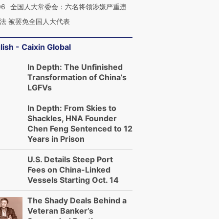
06
全国人大常委会：六名将领涉嫌严重违
法 被罢免全国人大代表
lish - Caixin Global
In Depth: The Unfinished
Transformation of China’s
LGFVs
In Depth: From Skies to
Shackles, HNA Founder
Chen Feng Sentenced to 12
Years in Prison
U.S. Details Steep Port
Fees on China-Linked
Vessels Starting Oct. 14
The Shady Deals Behind a
Veteran Banker’s