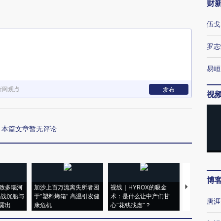
财
伍戈
罗志
易峘
新网观点
发布
视
本篇文章暂无评论
博
致多瑙河
加沙上百万流离失所者困
视线｜HYROX的吸金
马航飞行员
二战沉船与
于“塑料烤箱” 高温引发健
术：是什么让中产们甘
粒摇头丸 尿
唐涯
露出
康危机
心“花钱找虐”？
毒品