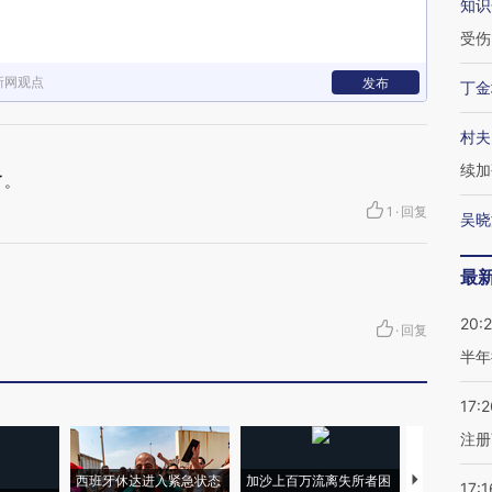
知识
受伤
新网观点
发布
丁金
村夫
续加
了。
1
·
回复
吴晓
最
20:
·
回复
半年
17:2
注册
西班牙休达进入紧急状态
加沙上百万流离失所者困
视线｜HYR
17:1