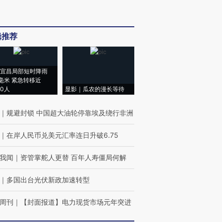
辑推荐
宜昌局部短时降雨
8毫米 紧急转移近
00人
显影｜瓜农的漫长等待
｜
规避封锁 中国超大油轮停靠埃及绕行非洲
｜
在岸人民币兑美元汇率连日升破6.75
我闻
｜
资管掌舵人更替 百年人寿僵局何解
｜
多国出台光伏新政加速转型
周刊
｜
【封面报道】电力现货市场元年突进