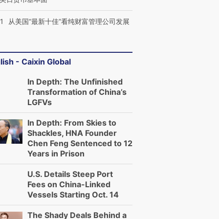
1
从美国“最新十佳”看纯财富管理公司发展
lish - Caixin Global
In Depth: The Unfinished
Transformation of China’s
LGFVs
In Depth: From Skies to
Shackles, HNA Founder
Chen Feng Sentenced to 12
Years in Prison
U.S. Details Steep Port
Fees on China-Linked
Vessels Starting Oct. 14
The Shady Deals Behind a