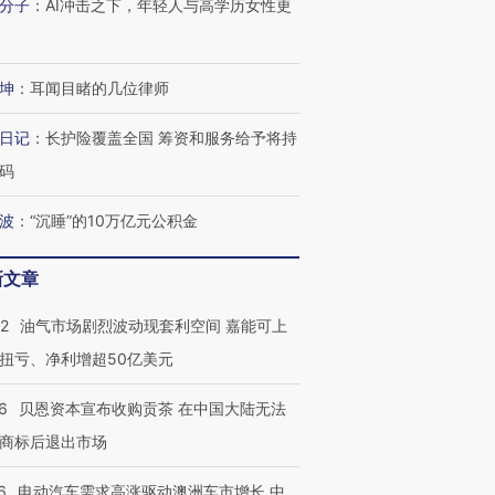
分子
：
AI冲击之下，年轻人与高学历女性更
坤
：
耳闻目睹的几位律师
日记
：
长护险覆盖全国 筹资和服务给予将持
码
波
：
“沉睡”的10万亿元公积金
新文章
22
油气市场剧烈波动现套利空间 嘉能可上
扭亏、净利增超50亿美元
6
贝恩资本宣布收购贡茶 在中国大陆无法
商标后退出市场
OX的吸金
马航飞行员跨国走私7万
视线｜被称为“蟑螂”的印
6
电动汽车需求高涨驱动澳洲车市增长 中