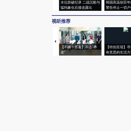
水位跌破纪录 二战沉船与
韩国高温创百年
猛犸象化石接连露出
警告停止一切户
视听推荐
【不唯一答案】不止“养
【特别呈现】寻
老”
有意思的生活方