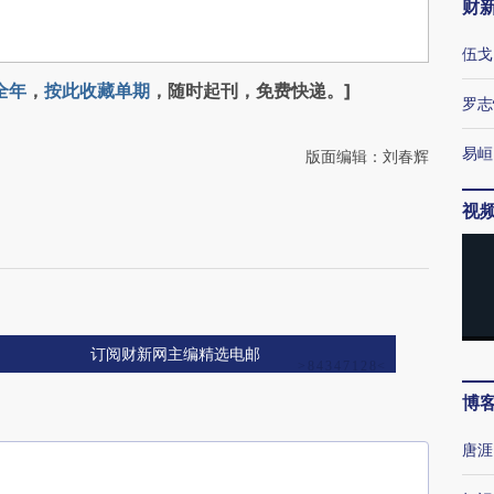
财
伍戈
全年
，
按此收藏单期
，随时起刊，免费快递。]
罗志
易峘
版面编辑：刘春辉
视
订阅财新网主编精选电邮
博
唐涯