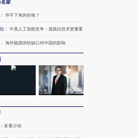
新名家
：
停不下来的价格？
恒
：
中美人工智能竞争：道路比技术更重要
：
海外能源供给缺口对中国的影响
频
客
：
多看少动