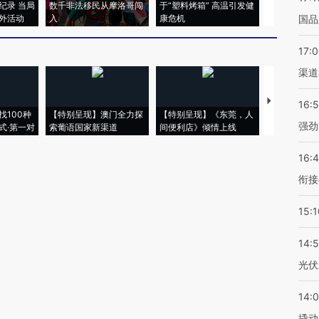
纪录 当局
数千非法移民从摩洛哥闯
于“塑料烤箱” 高温引发健
术：是什么
外活动
入
康危机
心“花钱找虐
国品
17:
渠道
【推广】走
16:
找100种
【特别呈现】澳门全力探
【特别呈现】《东莞，人
会，让数智科
强劲
式·第一对
索葡语国家新渠道
间便利店》倾情上线
业
16:
衔接
15:1
14:
光伏
14:
撬动