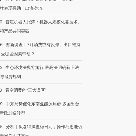
让中产们甘
粒摇头丸 尿检体内含3种
度Z世代 用街头抗争将教
秘鲁纳斯
”？
牌表现强劲｜出海·汽车
毒品
育部长拱下台
13人遇难
00
普渡机器人张涛：机器人规模化靠技术、
和产品共同突破
进第四届链博
【商旅对话】华住集团
56
财新调查｜7月消费或有反弹、出口维持
技“链”接产
【特别呈现】寻找100种
CFO：不靠规模取胜，华
【特别呈
 受哪些因素带动？
有意思的生活方式·第三对
住三大增长引擎是什么？
有意思的
42
生态环境法典将施行 最高法明确新旧法
与追责规则
0
看空消费的“三大误区”
59
中东局势催化东南亚能源焦虑 多国出台
新政加速转型
05
分析｜贝森特操盘稳日元，操作巧思能否
美日货币基本面