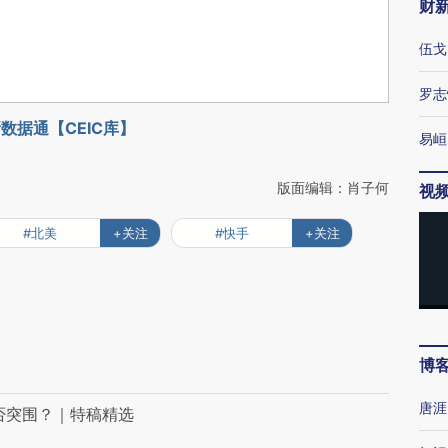
财
伍戈
罗志
数据通【CEIC库】
易峘
版面编辑：肖子何
视
#北美
+关注
#快手
+关注
博
即
唐涯
否突围？｜特稿精选