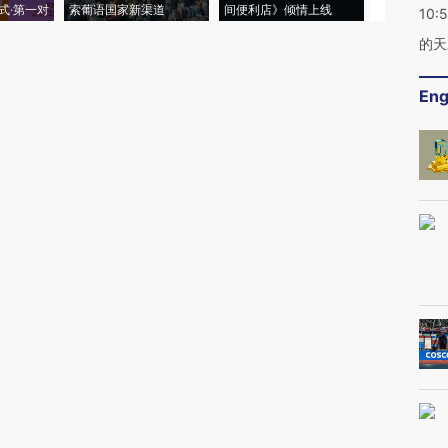
式·第一对
索葡语国家新渠道
间便利店》倾情上线
业
10:
的天
Eng