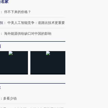
新名家
：
停不下来的价格？
恒
：
中美人工智能竞争：道路比技术更重要
：
海外能源供给缺口对中国的影响
频
客
：
多看少动