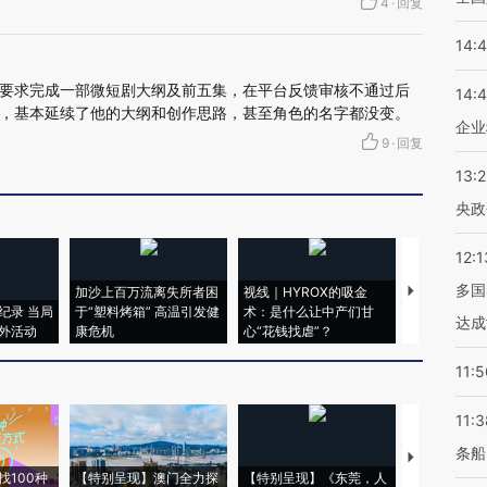
4
·
回复
14:
要求完成一部微短剧大纲及前五集，在平台反馈审核不通过后
14:
，基本延续了他的大纲和创作思路，甚至角色的名字都没变。
企业
9
·
回复
13:
央政
12:1
多国
加沙上百万流离失所者困
视线｜HYROX的吸金
马航飞行员
纪录 当局
于“塑料烤箱” 高温引发健
术：是什么让中产们甘
粒摇头丸 尿
达成
外活动
康危机
心“花钱找虐”？
毒品
11:5
11:3
条船
【推广】走
找100种
【特别呈现】澳门全力探
【特别呈现】《东莞，人
会，让数智科