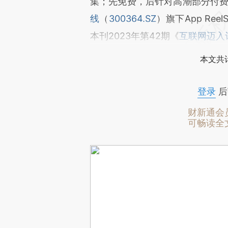
集；先免费，后针对高潮部分付费。而
线
（
300364.SZ
）旗下App Re
本刊2023年第42期《
互联网迈入
本文共计
登录
后
财新通会
可畅读全