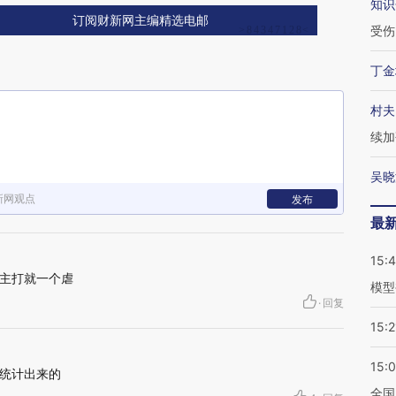
知识
订阅财新网主编精选电邮
受伤
丁金
村夫
续加
吴晓
新网观点
发布
最
15:
主打就一个虐
模型
·
回复
15:2
15:
统计出来的
全国