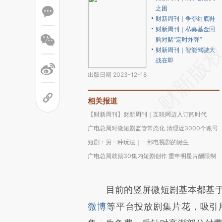
之困
财新周刊｜争夺红底鞋
财新周刊｜私募基金回
购对赌“定时炸弹”
财新周刊｜智能驾驶大
战在即
出版日期 2023-12-18
相关报道
【财新周刊】财新周刊｜互联网迈入订阅时代
广电总局对微短剧监管常态化 清理近3000个账号
短剧：另一种玩法｜一部电视剧的诞生
广电总局鼓励30集内短剧创作 重申明星片酬限制
目前的竖屏微短剧基本都基
微博
等平台投放剧集片花，吸引