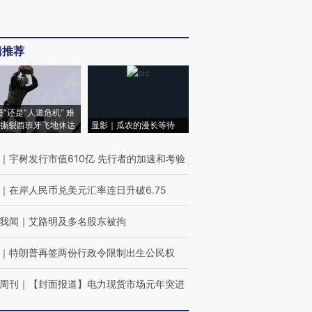
辑推荐
侵”还是“人道危机” 难
撕裂西班牙飞地休达
显影｜瓜农的漫长等待
｜
宇树发行市值610亿 先行者的加速和考验
｜
在岸人民币兑美元汇率连日升破6.75
我闻
｜
艾路明及多名股东被拘
｜
特朗普再签两份行政令限制出生公民权
周刊
｜
【封面报道】电力现货市场元年突进