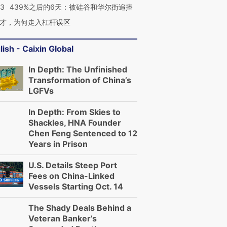
有意思的生活方式·第三对
住三大增长引擎是什么？
有意思的
53
439%之后的6天：被硅谷和华尔街追捧
才，为何走入杠杆误区
lish - Caixin Global
In Depth: The Unfinished
Transformation of China’s
LGFVs
In Depth: From Skies to
Shackles, HNA Founder
Chen Feng Sentenced to 12
Years in Prison
U.S. Details Steep Port
Fees on China-Linked
Vessels Starting Oct. 14
The Shady Deals Behind a
Veteran Banker’s