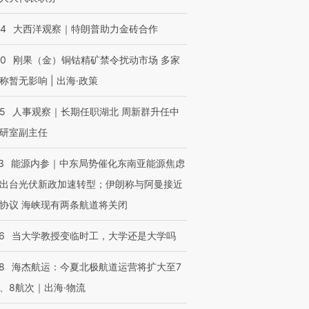
44
大西洋观察｜特朗普助力金砖合作
40
刚果（金）铜钴精矿禁令扰动市场 多家
称暂无影响 | 出海·政策
25
人事观察｜长期任职湖北 周新群升任中
研室副主任
3
能源内参｜中东局势催化东南亚能源焦虑
出台光伏新政加速转型；伊朗称与阿曼接近
跨国走私7万
视线｜被称为“蟑螂”的印
视线｜“入侵”还是“人道危
检体内含3种
度Z世代 用街头抗争将教
机”？难民潮撕裂西班牙
秘鲁纳斯
协议 海峡现有两条航道将关闭
育部长拱下台
飞地休达
13人遇难
6
当大学教授变临时工，大学还是大学吗
8
海杰航运：今夏北极航道运营将扩大至7
、8航次｜出海·物流
进第四届链博
【商旅对话】华住集团
技“链”接产
【特别呈现】寻找100种
CFO：不靠规模取胜，华
【特别呈