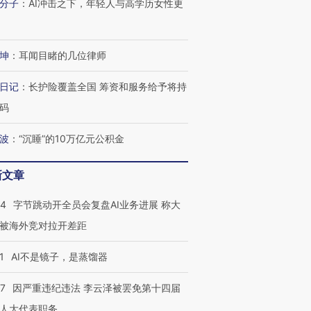
分子
：
AI冲击之下，年轻人与高学历女性更
坤
：
耳闻目睹的几位律师
日记
：
长护险覆盖全国 筹资和服务给予将持
码
波
：
“沉睡”的10万亿元公积金
新文章
44
字节跳动开全员会复盘AI业务进展 称大
被海外竞对拉开差距
1
AI不是镜子，是蒸馏器
07
因严重违纪违法 李云泽被罢免第十四届
人大代表职务