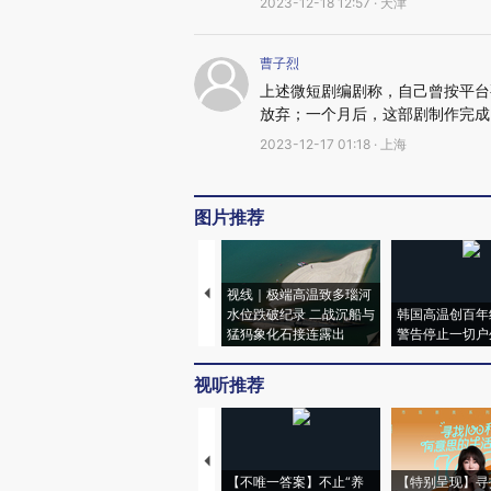
2023-12-18 12:57 · 天津
曹子烈
上述微短剧编剧称，自己曾按平台
放弃；一个月后，这部剧制作完成
2023-12-17 01:18 · 上海
图片推荐
视线｜极端高温致多瑙河
水位跌破纪录 二战沉船与
韩国高温创百年
猛犸象化石接连露出
警告停止一切户
视听推荐
【不唯一答案】不止“养
【特别呈现】寻