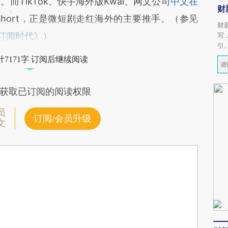
TikTok、快手海外版Kwai、网文公司
中文在
财
elShort，正是微短剧走红海外的主要推手。（参见
财
订阅时代
》）
写
引
7171字 订阅后继续阅读
获取已订阅的阅读权限
员
订阅/会员升级
文