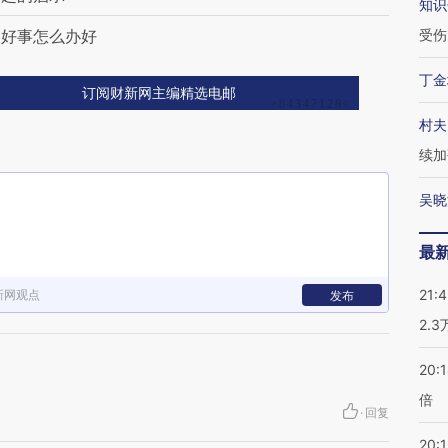
知识
，好事怎么办好
受伤
丁金
订阅财新网主编精选电邮
村夫
续加
吴晓
最
21:
新网观点
发布
2.
20:
倍
·
回复
20:1