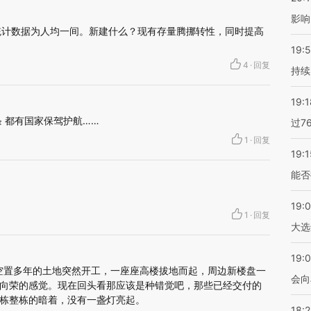
影响
。统计数据为人均一间。新建什么？现有存量腾挪转性，同时提高
19:5
4
·
回复
持续
19:1
 都有国家保驾护航……
过7
1
·
回复
19:1
能否
19:
1
·
回复
大选
19:0
边空置多年的土地突然开工，一座座高楼拔地而起，周边新楼盘一
会向
向荣的感觉。现在回头看那应该是种错觉吧，那些已经交付的
栋整栋的暗着，没有一盏灯亮起。
18: