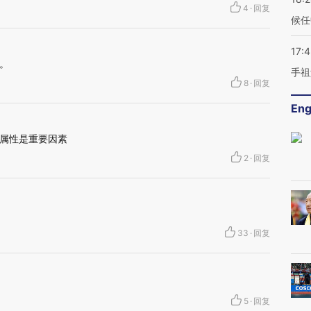
4
·
回复
候任
17:
。
手祖
8
·
回复
Eng
属性是重要因素
2
·
回复
33
·
回复
5
·
回复