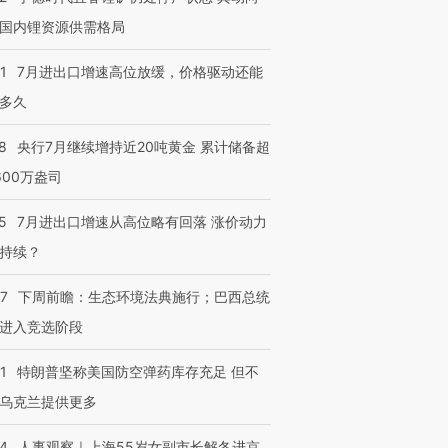
国内锂资源供需格局
1
7月进出口增速高位放缓，价格驱动还能
多久
8
央行7月继续增持近20吨黄金 累计储备超
600万盎司
5
7月进出口增速从高位略有回落 涨价动力
持续？
07
下周前瞻：生态环境法典施行；巴西总统
进入竞选阶段
1
特朗普坚称美国防空弹药库存充足 但不
乌克兰提供更多
24
人事观察｜上海55岁女副市长解冬进京