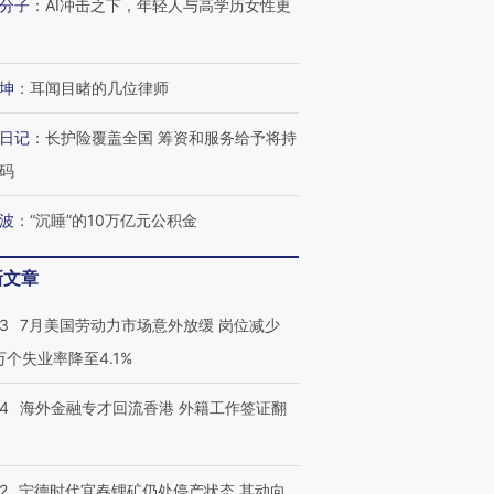
分子
：
AI冲击之下，年轻人与高学历女性更
坤
：
耳闻目睹的几位律师
日记
：
长护险覆盖全国 筹资和服务给予将持
码
波
：
“沉睡”的10万亿元公积金
新文章
43
7月美国劳动力市场意外放缓 岗位减少
3万个失业率降至4.1%
14
海外金融专才回流香港 外籍工作签证翻
2
宁德时代宜春锂矿仍处停产状态 其动向