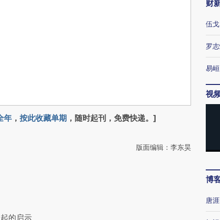
财
伍戈
罗志
易峘
视
全年
，
按此收藏单期
，随时起刊，免费快递。]
版面编辑：李东昊
博
唐涯
崛起的启示