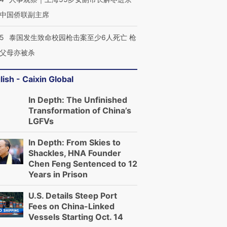
中国侨联副主席
45
泰国发生致命校园枪击案至少6人死亡 枪
父母亦被杀
lish - Caixin Global
In Depth: The Unfinished
Transformation of China’s
LGFVs
In Depth: From Skies to
Shackles, HNA Founder
Chen Feng Sentenced to 12
Years in Prison
U.S. Details Steep Port
Fees on China-Linked
Vessels Starting Oct. 14