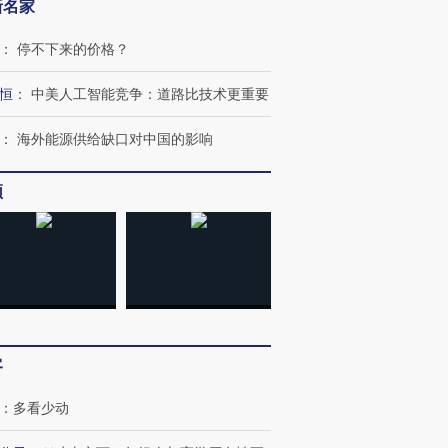
新名家
：
停不下来的价格？
恒
：
中美人工智能竞争：道路比技术更重要
：
海外能源供给缺口对中国的影响
频
客
：
多看少动