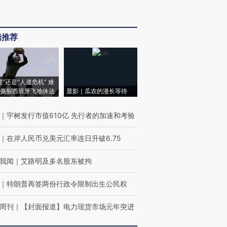
辑推荐
侵”还是“人道危机” 难
撕裂西班牙飞地休达
显影｜瓜农的漫长等待
｜
宇树发行市值610亿 先行者的加速和考验
｜
在岸人民币兑美元汇率连日升破6.75
我闻
｜
艾路明及多名股东被拘
｜
特朗普再签两份行政令限制出生公民权
周刊
｜
【封面报道】电力现货市场元年突进