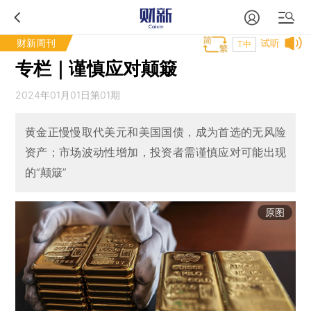
财新周刊
试听
T中
专栏｜谨慎应对颠簸
2024年01月01日第01期
黄金正慢慢取代美元和美国国债，成为首选的无风险
资产；市场波动性增加，投资者需谨慎应对可能出现
的“颠簸”
原图