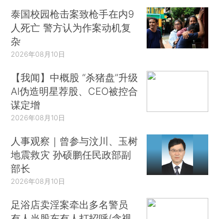
泰国校园枪击案致枪手在内9
人死亡 警方认为作案动机复
杂
2026年08月10日
【我闻】中概股 “杀猪盘”升级
AI伪造明星荐股、CEO被控合
谋定增
2026年08月10日
人事观察｜曾参与汶川、玉树
地震救灾 孙硕鹏任民政部副
部长
2026年08月10日
足浴店卖淫案牵出多名警员
有人当股东有人打招呼(含视