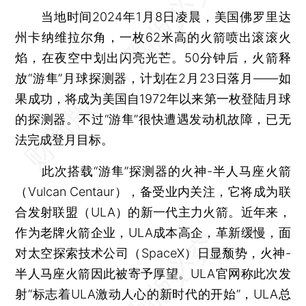
当地时间2024年1月8日凌晨，美国佛罗里达
州卡纳维拉尔角，一枚62米高的火箭喷出滚滚火
焰，在夜空中划出闪亮光芒。50分钟后，火箭释
放“游隼”月球探测器，计划在2月23日落月——如
果成功，将成为美国自1972年以来第一枚登陆月球
的探测器。不过“游隼”很快遭遇发动机故障，已无
法完成登月目标。
此次搭载“游隼”探测器的火神-半人马座火箭
（Vulcan Centaur），备受业内关注，它将成为联
合发射联盟（ULA）的新一代主力火箭。近年来，
作为老牌火箭企业，ULA成本高企，革新缓慢，面
对太空探索技术公司（SpaceX）日显颓势，火神-
半人马座火箭因此被寄予厚望。ULA官网称此次发
射“标志着ULA激动人心的新时代的开始”，ULA总