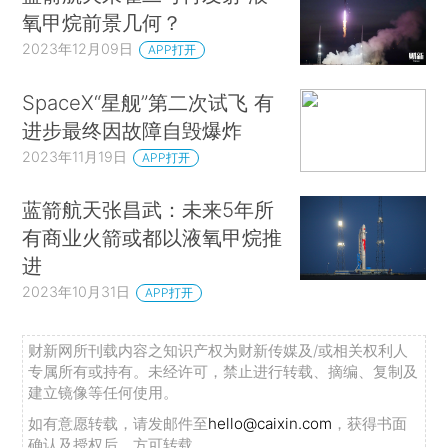
氧甲烷前景几何？
2023年12月09日
APP打开
SpaceX“星舰”第二次试飞 有
进步最终因故障自毁爆炸
2023年11月19日
APP打开
蓝箭航天张昌武：未来5年所
有商业火箭或都以液氧甲烷推
进
2023年10月31日
APP打开
财新网所刊载内容之知识产权为财新传媒及/或相关权利人
专属所有或持有。未经许可，禁止进行转载、摘编、复制及
建立镜像等任何使用。
如有意愿转载，请发邮件至
hello@caixin.com
，获得书面
确认及授权后，方可转载。