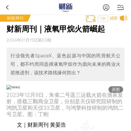
财新周刊
试听
T中
财新周刊｜液氧甲烷火箭崛起
2024年01月15日第03期
行业领先者SpaceX、蓝色起源与中国的民营航天公
司，都不约而同选择液氧甲烷作为面向未来的商业火
箭推进剂，该技术路线缘何胜出？
原图
2023年12月9日，朱雀二号遥三运载火箭在酒泉发
射，搭载三颗商业卫星，分别是天仪研究院研制的
鸿鹄卫星和天仪33卫星，与鸿擎科技研制的鸿鹄二
号卫星。图：丁刚
文｜财新周刊 黄晏浩