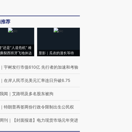
辑推荐
侵”还是“人道危机” 难
撕裂西班牙飞地休达
显影｜瓜农的漫长等待
｜
宇树发行市值610亿 先行者的加速和考验
｜
在岸人民币兑美元汇率连日升破6.75
我闻
｜
艾路明及多名股东被拘
｜
特朗普再签两份行政令限制出生公民权
周刊
｜
【封面报道】电力现货市场元年突进