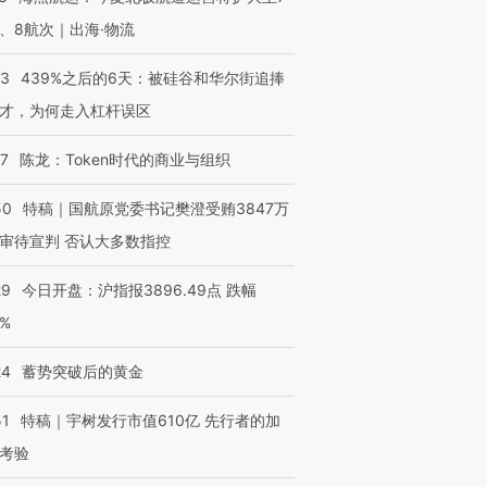
、8航次｜出海·物流
53
439%之后的6天：被硅谷和华尔街追捧
才，为何走入杠杆误区
07
陈龙：Token时代的商业与组织
50
特稿｜国航原党委书记樊澄受贿3847万
审待宣判 否认大多数指控
29
今日开盘：沪指报3896.49点 跌幅
0%
24
蓄势突破后的黄金
51
特稿｜宇树发行市值610亿 先行者的加
考验