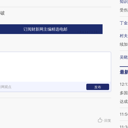
起
知识
受伤
突破
丁金
订阅财新网主编精选电邮
村夫
续加
吴晓
最
12:1
新网观点
发布
多国
达成
11:5
·
回复
11:3