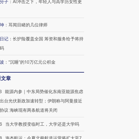
分子
：
AI冲击之下，年轻人与高学历女性更
坤
：
耳闻目睹的几位律师
日记
：
长护险覆盖全国 筹资和服务给予将持
码
波
：
“沉睡”的10万亿元公积金
新文章
3
能源内参｜中东局势催化东南亚能源焦虑
出台光伏新政加速转型；伊朗称与阿曼接近
协议 海峡现有两条航道将关闭
6
当大学教授变临时工，大学还是大学吗
8
海杰航运：今夏北极航道运营将扩大至7