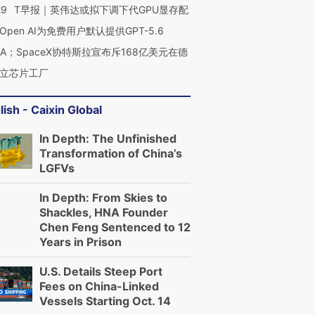
29
T早报｜英伟达或拟下调下代GPU显存配
Open AI为免费用户默认提供GPT-5.6
NA；SpaceX协特斯拉宣布斥168亿美元在德
立芯片工厂
lish - Caixin Global
In Depth: The Unfinished
Transformation of China’s
LGFVs
In Depth: From Skies to
Shackles, HNA Founder
Chen Feng Sentenced to 12
Years in Prison
U.S. Details Steep Port
Fees on China-Linked
Vessels Starting Oct. 14