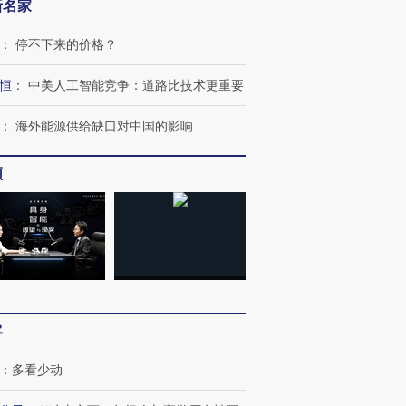
新名家
：
停不下来的价格？
恒
：
中美人工智能竞争：道路比技术更重要
：
海外能源供给缺口对中国的影响
频
客
：
多看少动