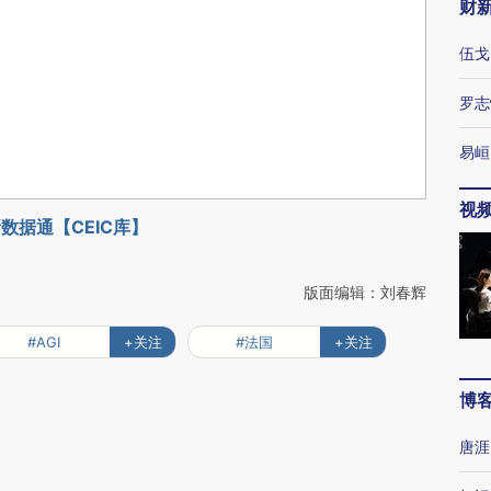
财
伍戈
罗志
易峘
视
数据通【CEIC库】
版面编辑：刘春辉
#AGI
+关注
#法国
+关注
博
唐涯