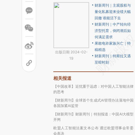
财新周刊｜主观股权与
量化私募迎来业绩大幅
回撤 谁能活下去
财新周刊｜中产转向经
济型托育，倒闭潮后如
何满足需求
果敢电诈家族兴亡｜特
稿精选
出版日期 2024-02-
财新周刊｜特斯拉又遇
19
至暗时刻
相关报道
【中国改革】近忧重于远虑：对中国人工智能法律
的思考
【财新周刊】全球首个生成式AI管理办法落地中国
各国加紧AI监管
【财新周刊】财新周刊｜特别报道：中国AI大模型
开闸
欧盟人工智能法案文本公布 通过欧盟理事会常委
会表决