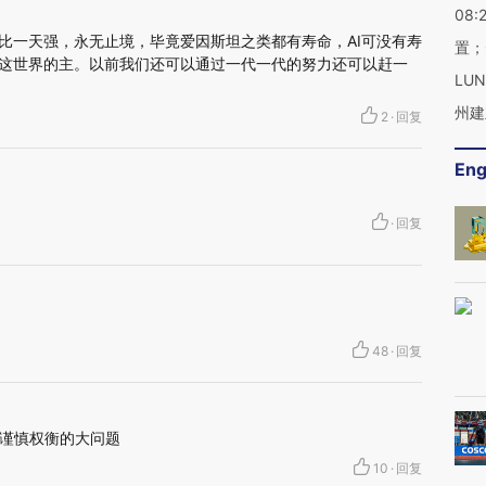
08:
天比一天强，永无止境，毕竟爱因斯坦之类都有寿命，AI可没有寿
置；
是这世界的主。以前我们还可以通过一代一代的努力还可以赶一
LU
州建
2
·
回复
Eng
·
回复
48
·
回复
谨慎权衡的大问题
10
·
回复