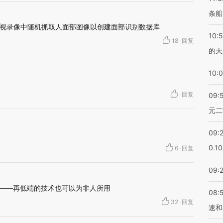
条船
视录像中随机抓取人面部图像以创建面部识别数据库
10:
18
·
回复
的天
10:
·
回复
09:
元二
09:
0.1
6
·
回复
09:
示——再低端的技术也可以为非人所用
08:
32
·
回复
速和