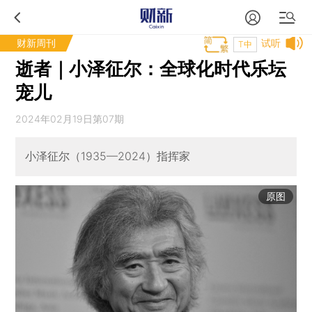
财新周刊
试听
T中
逝者｜小泽征尔：全球化时代乐坛
宠儿
2024年02月19日第07期
小泽征尔（1935—2024）指挥家
原图