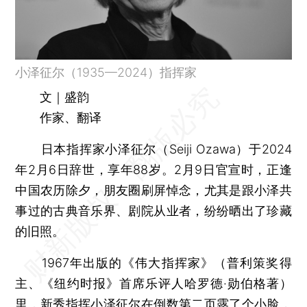
小泽征尔（1935—2024）指挥家
文｜盛韵
作家、翻译
日本指挥家小泽征尔（Seiji Ozawa）于2024
年2月6日辞世，享年88岁。2月9日官宣时，正逢
中国农历除夕，朋友圈刷屏悼念，尤其是跟小泽共
事过的古典音乐界、剧院从业者，纷纷晒出了珍藏
的旧照。
1967年出版的《伟大指挥家》（普利策奖得
主、《纽约时报》首席乐评人哈罗德·勋伯格著）
里，新秀指挥小泽征尔在倒数第二页露了个小脸，