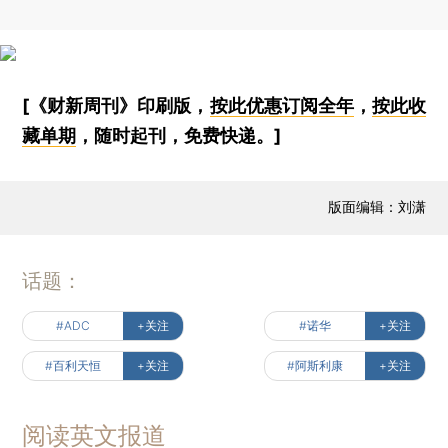
[《财新周刊》印刷版，
按此优惠订阅全年
，
按此收
藏单期
，随时起刊，免费快递。]
版面编辑：刘潇
话题：
#ADC
+关注
#诺华
+关注
#百利天恒
+关注
#阿斯利康
+关注
阅读英文报道