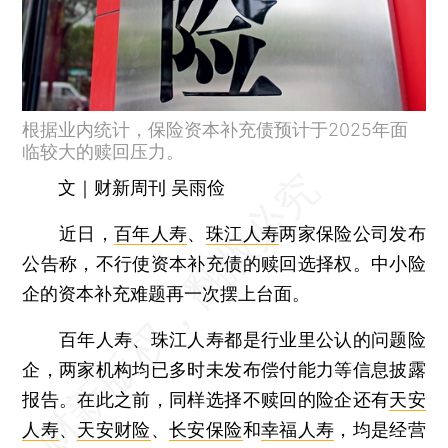
根据业内统计，保险资本补充债预计于2025年面
临较大的赎回压力。
文｜财新周刊 吴雨俭
近日，
百年人寿
、
珠江人寿
两家保险公司发布
公告称，不行使资本补充债的赎回选择权。中小险
企的资本补充难题再一次摆上台面。
百年人寿、珠江人寿都是行业里公认的问题险
企，两家机构均已多时未发布偿付能力等信息披露
报告。在此之前，同样选择不赎回的险企还有
天安
人寿
、
天安财险
、
长安保险
和
幸福人寿
，均是经营