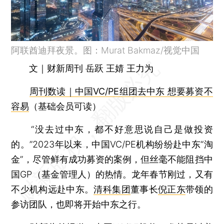
阿联酋迪拜夜景。图：Murat Bakmaz/视觉中国
文｜财新周刊 岳跃 王婧 王力为
周刊数读｜中国VC/PE组团去中东 想要募资不
容易
（基础会员可读）
“没去过中东，都不好意思说自己是做投资
的。”2023年以来，中国VC/PE机构纷纷赴中东“淘
金”，尽管鲜有成功募资的案例，但丝毫不能阻挡中
国GP（基金管理人）的热情。龙年春节刚过，又有
不少机构远赴中东。
清科集团
董事长
倪正东
带领的
参访团队，也即将开始中东之行。