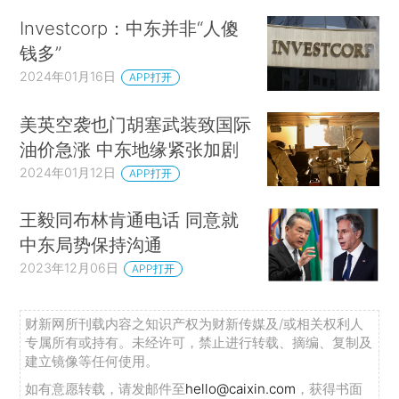
Investcorp：中东并非“人傻
钱多”
2024年01月16日
APP打开
美英空袭也门胡塞武装致国际
油价急涨 中东地缘紧张加剧
2024年01月12日
APP打开
王毅同布林肯通电话 同意就
中东局势保持沟通
2023年12月06日
APP打开
财新网所刊载内容之知识产权为财新传媒及/或相关权利人
专属所有或持有。未经许可，禁止进行转载、摘编、复制及
建立镜像等任何使用。
如有意愿转载，请发邮件至
hello@caixin.com
，获得书面