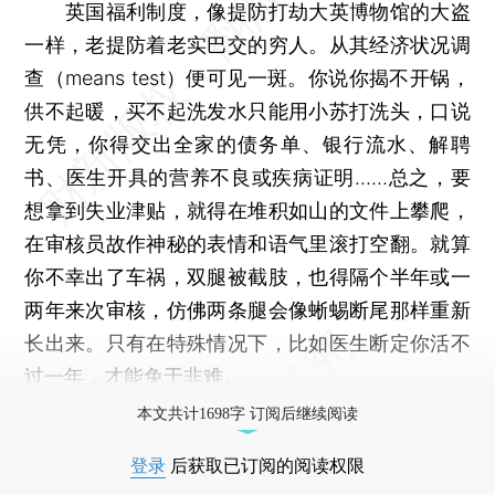
英国福利制度，像提防打劫大英博物馆的大盗
一样，老提防着老实巴交的穷人。从其经济状况调
查（means test）便可见一斑。你说你揭不开锅，
供不起暖，买不起洗发水只能用小苏打洗头，口说
无凭，你得交出全家的债务单、银行流水、解聘
书、医生开具的营养不良或疾病证明……总之，要
想拿到失业津贴，就得在堆积如山的文件上攀爬，
在审核员故作神秘的表情和语气里滚打空翻。就算
你不幸出了车祸，双腿被截肢，也得隔个半年或一
两年来次审核，仿佛两条腿会像蜥蜴断尾那样重新
长出来。只有在特殊情况下，比如医生断定你活不
过一年，才能免于非难。
本文共计1698字 订阅后继续阅读
登录
后获取已订阅的阅读权限