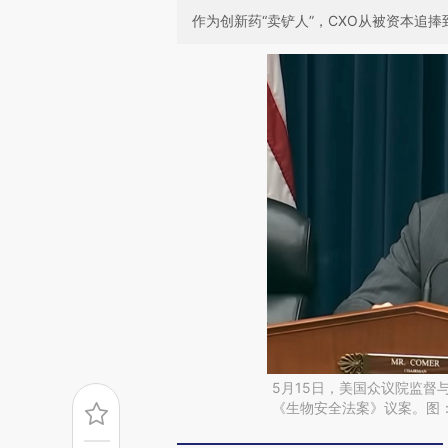
作为创新药“卖铲人”，CXO从被资本追
5月15日，美国众议院监督与
《生物安全法案》议案。图