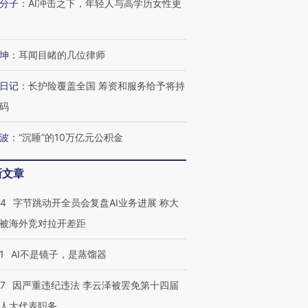
分子
：
AI冲击之下，年轻人与高学历女性更
坤
：
耳闻目睹的几位律师
日记
：
长护险覆盖全国 筹资和服务给予将持
码
波
：
“沉睡”的10万亿元公积金
新文章
44
字节跳动开全员会复盘AI业务进展 称大
被海外竞对拉开差距
1
AI不是镜子，是蒸馏器
07
因严重违纪违法 李云泽被罢免第十四届
人大代表职务