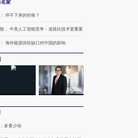
新名家
：
停不下来的价格？
恒
：
中美人工智能竞争：道路比技术更重要
：
海外能源供给缺口对中国的影响
频
客
：
多看少动