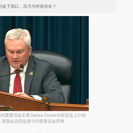
捧到走下风口，压力与对策何在？
问责委员会主席James Comer在听证会上介绍
：美国众议院监督与问责委员会官网