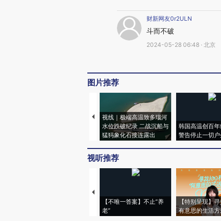
财新网友0r2ULN
斗而不破
2024-05-28 06:48 · 北京
图片推荐
视线｜极端高温致多瑙河
水位跌破纪录 二战沉船与
韩国高温创百年
猛犸象化石接连露出
警告停止一切户
视听推荐
【不唯一答案】不止“养
【特别呈现】寻
老”
有意思的生活方