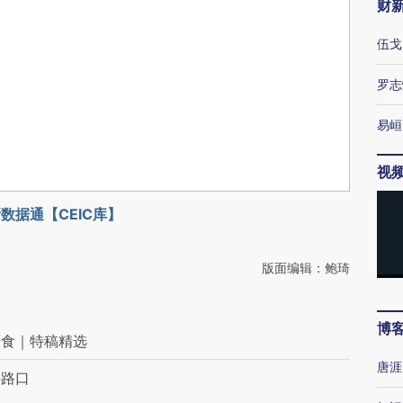
财
伍戈
罗志
易峘
视
数据通【CEIC库】
版面编辑：鲍琦
博
厌食｜特稿精选
唐涯
字路口