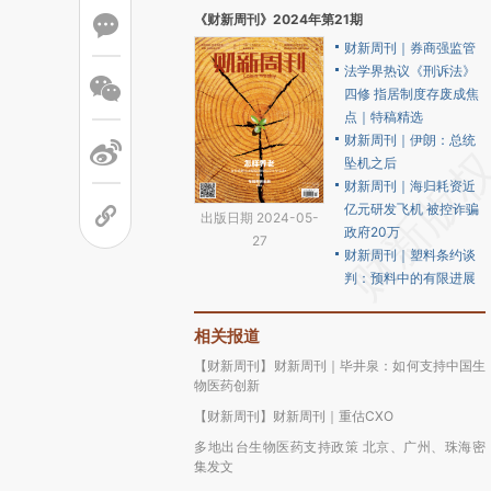
《财新周刊》2024年第21期
财新周刊｜券商强监管
法学界热议《刑诉法》
四修 指居制度存废成焦
点｜特稿精选
财新周刊｜伊朗：总统
坠机之后
财新周刊｜海归耗资近
亿元研发飞机 被控诈骗
出版日期 2024-05-
政府20万
27
财新周刊｜塑料条约谈
判：预料中的有限进展
相关报道
【财新周刊】财新周刊｜毕井泉：如何支持中国生
物医药创新
【财新周刊】财新周刊｜重估CXO
多地出台生物医药支持政策 北京、广州、珠海密
集发文