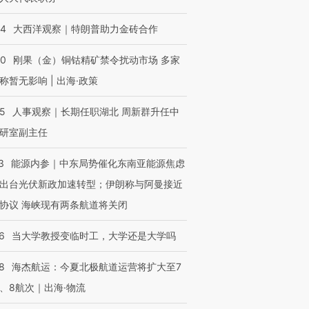
44
大西洋观察｜特朗普助力金砖合作
40
刚果（金）铜钴精矿禁令扰动市场 多家
称暂无影响 | 出海·政策
25
人事观察｜长期任职湖北 周新群升任中
研室副主任
3
能源内参｜中东局势催化东南亚能源焦虑
出台光伏新政加速转型；伊朗称与阿曼接近
协议 海峡现有两条航道将关闭
6
当大学教授变临时工，大学还是大学吗
8
海杰航运：今夏北极航道运营将扩大至7
、8航次｜出海·物流