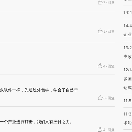
7
·
回复
14:
14:
2
·
回复
企业
13:
央政
4
·
回复
12:1
多国
达成
跟软件一样，先通过外包学，学会了自己干
8
·
回复
11:5
11:3
一个产业进行打击，我们只有应付之力。
条船
4
·
回复