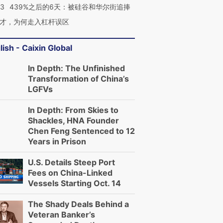
53
439%之后的6天：被硅谷和华尔街追捧
才，为何走入杠杆误区
lish - Caixin Global
In Depth: The Unfinished
Transformation of China’s
LGFVs
In Depth: From Skies to
跨国走私7万
视线｜被称为“蟑螂”的印
视线｜“入侵”还是“人道危
Shackles, HNA Founder
检体内含3种
度Z世代 用街头抗争将教
机”？难民潮撕裂西班牙
秘鲁纳斯
Chen Feng Sentenced to 12
育部长拱下台
飞地休达
13人遇难
Years in Prison
U.S. Details Steep Port
Fees on China-Linked
Vessels Starting Oct. 14
进第四届链博
【商旅对话】华住集团
The Shady Deals Behind a
技“链”接产
【特别呈现】寻找100种
CFO：不靠规模取胜，华
【特别呈
有意思的生活方式·第三对
住三大增长引擎是什么？
有意思的
Veteran Banker’s