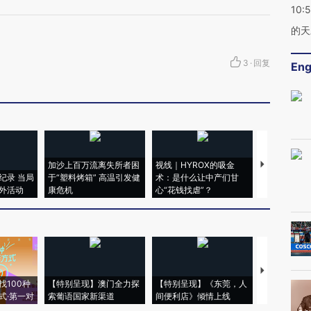
10:
的天
3
·
回复
Eng
加沙上百万流离失所者困
视线｜HYROX的吸金
马航飞行员
纪录 当局
于“塑料烤箱” 高温引发健
术：是什么让中产们甘
粒摇头丸 尿
外活动
康危机
心“花钱找虐”？
毒品
【推广】走
找100种
【特别呈现】澳门全力探
【特别呈现】《东莞，人
会，让数智科
式·第一对
索葡语国家新渠道
间便利店》倾情上线
业