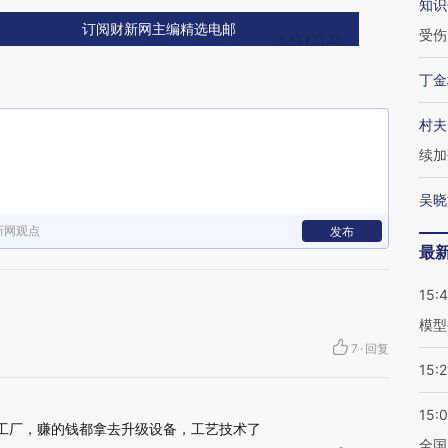
知识
订阅财新网主编精选电邮
受伤
丁金
村夫
续加
吴晓
新网观点
发布
最
15:
模型
7
·
回复
15:2
15:
代工厂，赚的钱都拿去升级设备，工艺技术了
全国