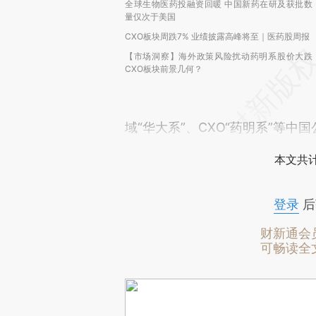
全球生物医药投融资回暖 中国新药在研及获批数
量仅次于美国
CXO板块周跌7% 业绩披露高峰将至｜医药股周报
【市场洞察】海外政策风险扰动药明系股价大跌
CXO板块前景几何？
域“华大系”、CXO“药明系”等
本文共计
登录
后
财新通会
可畅读全