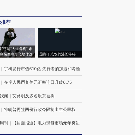
辑推荐
侵”还是“人道危机” 难
撕裂西班牙飞地休达
显影｜瓜农的漫长等待
｜
宇树发行市值610亿 先行者的加速和考验
｜
在岸人民币兑美元汇率连日升破6.75
我闻
｜
艾路明及多名股东被拘
｜
特朗普再签两份行政令限制出生公民权
周刊
｜
【封面报道】电力现货市场元年突进