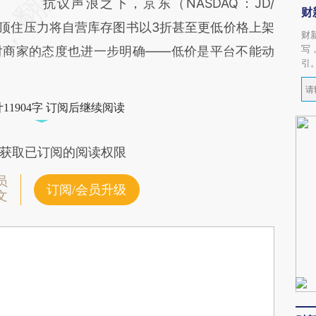
抗议声浪之下，京东（NASDAQ：JD/
财
顶住压力将自营库存图书以3折甚至更低价格上架
财
写
对商家的态度也进一步明确——低价是平台不能动
引
11904字 订阅后继续阅读
获取已订阅的阅读权限
员
订阅/会员升级
文