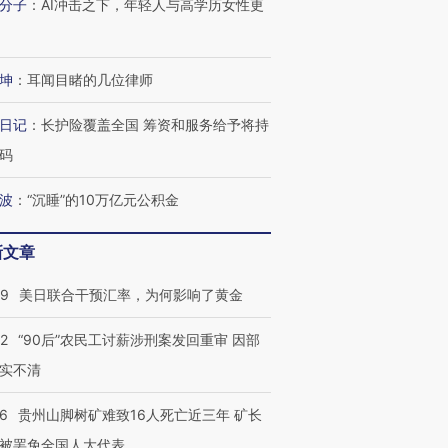
分子
：
AI冲击之下，年轻人与高学历女性更
坤
：
耳闻目睹的几位律师
日记
：
长护险覆盖全国 筹资和服务给予将持
码
波
：
“沉睡”的10万亿元公积金
新文章
09
美日联合干预汇率，为何影响了黄金
32
“90后”农民工讨薪涉刑案发回重审 因部
实不清
36
贵州山脚树矿难致16人死亡近三年 矿长
被罢免全国人大代表