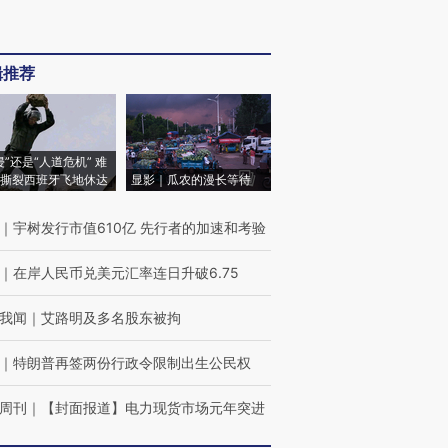
辑推荐
侵”还是“人道危机” 难
撕裂西班牙飞地休达
显影｜瓜农的漫长等待
｜
宇树发行市值610亿 先行者的加速和考验
｜
在岸人民币兑美元汇率连日升破6.75
我闻
｜
艾路明及多名股东被拘
｜
特朗普再签两份行政令限制出生公民权
周刊
｜
【封面报道】电力现货市场元年突进