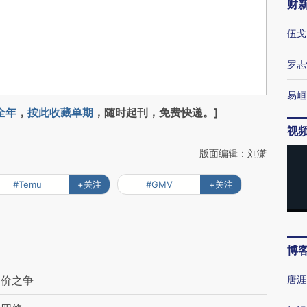
财
伍戈
罗志
易峘
全年
，
按此收藏单期
，随时起刊，免费快递。]
视
版面编辑：刘潇
#Temu
+关注
#GMV
+关注
博
保价之争
唐涯