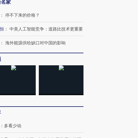
新名家
：
停不下来的价格？
恒
：
中美人工智能竞争：道路比技术更重要
：
海外能源供给缺口对中国的影响
频
客
：
多看少动