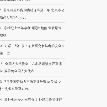
2
非京籍五环内购房社保降至一年 北京市公
最高可贷340万元
7
寒武纪上半年净利润同比翻倍 营收增速
放缓
53
对话｜邱仁宗：临床研究参与者的安全永
第一位
06
全国人大常委会：六名将领涉嫌严重违
法 被罢免全国人大代表
43
7月美国劳动力市场意外放缓 岗位减少
3万个失业率降至4.1%
14
海外金融专才回流香港 外籍工作签证翻