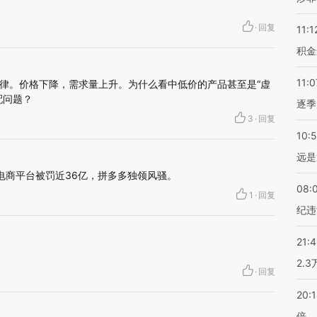
·
回复
11:1
积金
11:0
律。价格下降，需求量上升。为什么看中低价的产品甚至是“虚
配问题？
逐季
3
·
回复
10:
远是
家电商平台被罚近36亿，拼多多独领风骚。
08:
1
·
回复
纪违
21:
2.
·
回复
20:
倍