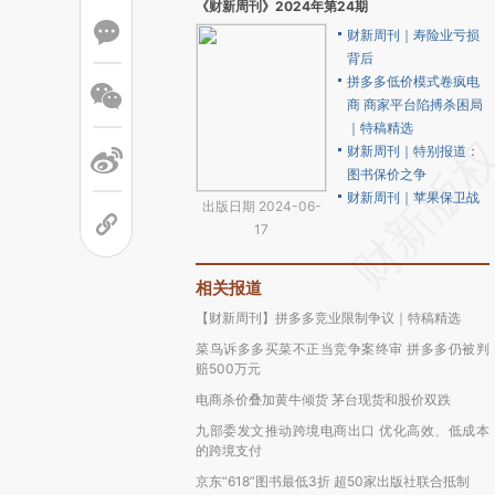
《财新周刊》2024年第24期
财新周刊｜寿险业亏损
背后
拼多多低价模式卷疯电
商 商家平台陷搏杀困局
｜特稿精选
财新周刊｜特别报道：
图书保价之争
财新周刊｜苹果保卫战
出版日期 2024-06-
17
相关报道
【财新周刊】拼多多竞业限制争议｜特稿精选
菜鸟诉多多买菜不正当竞争案终审 拼多多仍被判
赔500万元
电商杀价叠加黄牛倾货 茅台现货和股价双跌
九部委发文推动跨境电商出口 优化高效、低成本
的跨境支付
京东“618”图书最低3折 超50家出版社联合抵制