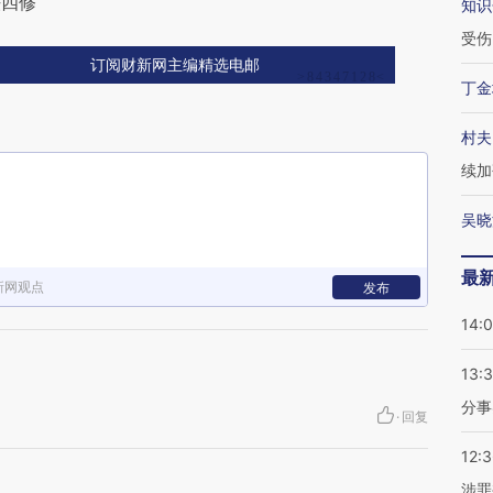
法四修
知识
受伤
订阅财新网主编精选电邮
丁金
村夫
续加
吴晓
最
新网观点
发布
14:
13:
分事
·
回复
12:
涉罪