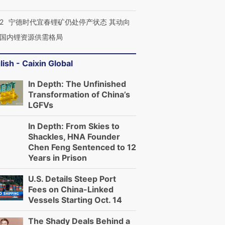
2
宁德时代宜春锂矿仍处停产状态 其动向
国内锂资源供需格局
lish - Caixin Global
In Depth: The Unfinished
Transformation of China’s
LGFVs
In Depth: From Skies to
Shackles, HNA Founder
Chen Feng Sentenced to 12
Years in Prison
U.S. Details Steep Port
Fees on China-Linked
Vessels Starting Oct. 14
The Shady Deals Behind a