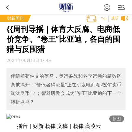
财新周刊
试听
T中
{{周刊导播｜体育大反腐、电商低
价竞争、“卷王”比亚迪，各自的围
猎与反围猎
2024年06月16日 17:49
伴随着苟仲文的落马，奥运备战和冬季运动的腐败链
条被揭开；“价低者得流量”正在引发电商领域的“劣币
淘汰良币”？；智驾研发会成为“卷王”比亚迪的下一个
转折点吗？
原图
播音｜财新 杨律 文稿｜杨律 高凌云